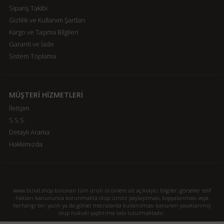
Sipariş Takibi
Gizlilik ve Kullanım Şartları
Kargo ve Taşıma Bilgileri
Garanti ve İade
Sistem Toplama
MÜŞTERİ HİZMETLERİ
İletişim
S.S.S.
Detaylı Arama
Hakkımızda
www.bizial.shop bulunan tüm ürün ürünlere ait açıklayıcı bilgiler, görseller telif
hakları kanununca korunmakta olup izinsiz paylaşılması, kopyalanması veya
herhangi biri yazılı ya da görsel mecralarda kullanılması kanunen yasaklanmış
olup hukuki yaptırıma tabi tutulmaktadır.