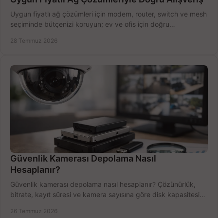
Uygun fiyatlı ağ çözümleri için modem, router, switch ve mesh
seçiminde bütçenizi koruyun; ev ve ofis için doğru
performansı yakalayın. Hızla karşılaştırın.
28 Temmuz 2026
Güvenlik Kamerası Depolama Nasıl
Hesaplanır?
Güvenlik kamerası depolama nasıl hesaplanır? Çözünürlük,
bitrate, kayıt süresi ve kamera sayısına göre disk kapasitesini
doğru belirleyin. Pratik örneklerle.
26 Temmuz 2026