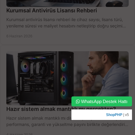
Kurumsal Antivirüs Lisansı Rehberi
Kurumsal antivirüs lisansı rehberi ile cihaz sayısı, lisans türü,
yenileme süresi ve maliyet hesabını netleştirip doğru seçimi
yapın.
6 Haziran 2026
WhatsApp Destek Hattı
Hazır sistem almak mantıklı mı gerçekten?
ShopPHP
| v5
Hazır sistem almak mantıklı mı diye düşünüyorsanız bütçe,
performans, garanti ve yükseltme payını birlikte değerlendirin,
doğru seçin.
4 Haziran 2026