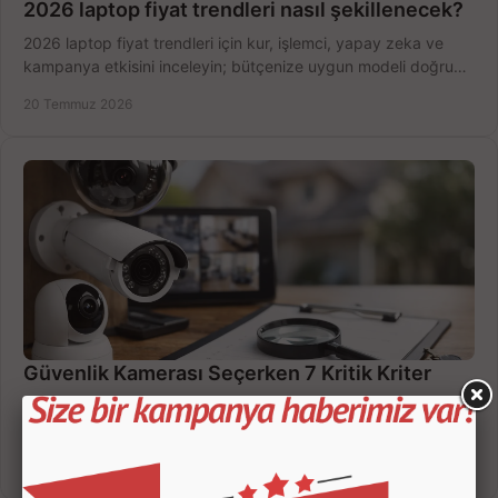
2026 laptop fiyat trendleri nasıl şekillenecek?
2026 laptop fiyat trendleri için kur, işlemci, yapay zeka ve
kampanya etkisini inceleyin; bütçenize uygun modeli doğru
zamanda seçmenin yollarını görün.
20 Temmuz 2026
Güvenlik Kamerası Seçerken 7 Kritik Kriter
Güvenlik kamerası seçerken çözünürlük, gece görüşü, kayıt
süresi ve bağlantı tipini karşılaştırın; eviniz veya iş yeriniz için
doğru sistemi hemen seçin.
18 Temmuz 2026