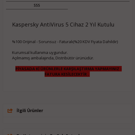
SSS
Kaspersky AntiVirus 5 Cihaz 2 Yıl Kutulu
%100 Orijinal - Sorunsuz - Faturalı(%20 KDV Fiyata Dahildir)
Kurumsal kullanıma uygundur.
Açılmamış ambalajında, Distribütör ürünüdür.
PİYASADA Kİ ÜRÜNLERLE KARŞILAŞTIRMA YAPMAYINIZ -
FATURA KESİLECEKTİR .
İlgili Ürünler