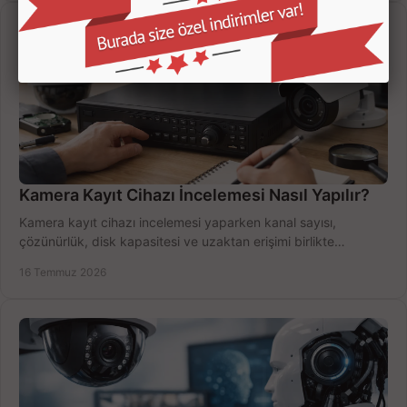
Kamera Kayıt Cihazı İncelemesi Nasıl Yapılır?
Kamera kayıt cihazı incelemesi yaparken kanal sayısı,
çözünürlük, disk kapasitesi ve uzaktan erişimi birlikte
değerlendirin; bütçenizi doğru yönetin.
16 Temmuz 2026