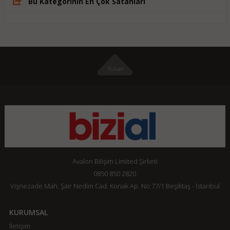
Bu Kategorinin En Çok Satanları
Avalon Bilişim Limited Şirketi
0850 850 2820
Vişnezade Mah. Şair Nedim Cad. Konak Ap. No:77/1 Beşiktaş - İstanbul
KURUMSAL
İletişim