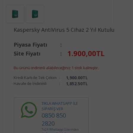
Kaspersky AntiVirus 5 Cihaz 2 Yıl Kutulu
Piyasa Fiyatı
:
1.900,00
TL
Site Fiyatı
:
Bu ürünü indirimli alabileceğiniz 1 stok kalmıştır.
Kredi Kartı ile Tek Çekim
:
1,900.00
TL
Havale ile İndirimli
:
1,852.50
TL
TIKLA WHATSAPP İLE
SİPARİŞ VER
0850 850
2820
7x24 Whatsapp Üzerinden