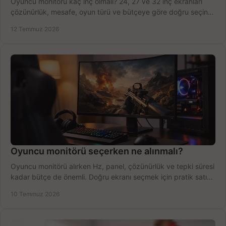
Oyuncu monitörü kaç inç olmalı? 24, 27 ve 32 inç ekranları
çözünürlük, mesafe, oyun türü ve bütçeye göre doğru seçin,
fırsatları değerlendirin, inceleyin.
12 Temmuz 2026
Oyuncu monitörü seçerken ne alınmalı?
Oyuncu monitörü alırken Hz, panel, çözünürlük ve tepki süresi
kadar bütçe de önemli. Doğru ekranı seçmek için pratik satın
alma rehberi.
10 Temmuz 2026