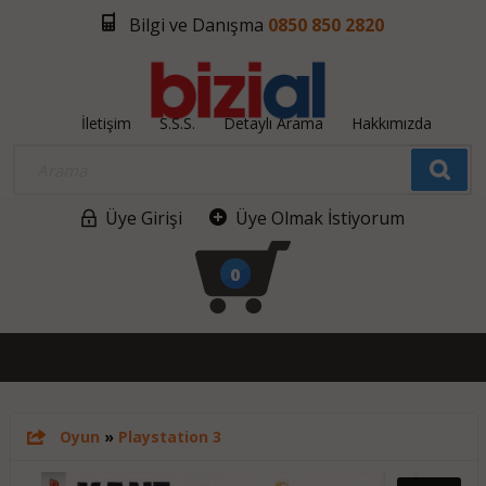
Bilgi ve Danışma
0850 850 2820
İletişim
S.S.S.
Detaylı Arama
Hakkımızda
Üye Girişi
Üye Olmak İstiyorum
0
Oyun
»
Playstation 3