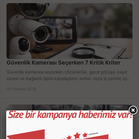
Güvenlik Kamerası Seçerken 7 Kritik Kriter
Güvenlik kamerası seçerken çözünürlük, gece görüşü, kayıt
süresi ve bağlantı tipini karşılaştırın; eviniz veya iş yeriniz için
doğru sistemi hemen seçin.
18 Temmuz 2026