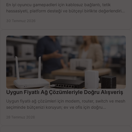
En iyi oyuncu gamepadleri için kablosuz bağlantı, tetik
hassasiyeti, platform desteği ve bütçeyi birlikte değerlendirin;
doğru modeli kolayca seçin.
30 Temmuz 2026
Uygun Fiyatlı Ağ Çözümleriyle Doğru Alışveriş
Uygun fiyatlı ağ çözümleri için modem, router, switch ve mesh
seçiminde bütçenizi koruyun; ev ve ofis için doğru
performansı yakalayın. Hızla karşılaştırın.
28 Temmuz 2026