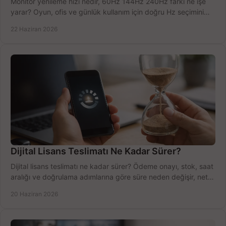
Monitör yenileme hızı nedir, 60Hz 144Hz 240Hz farkı ne işe
yarar? Oyun, ofis ve günlük kullanım için doğru Hz seçimini
net öğrenin.
22 Haziran 2026
Dijital Lisans Teslimatı Ne Kadar Sürer?
Dijital lisans teslimatı ne kadar sürer? Ödeme onayı, stok, saat
aralığı ve doğrulama adımlarına göre süre neden değişir, net
öğrenin.
20 Haziran 2026