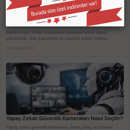
Kamera Kayıt Cihazı İncelemesi Nasıl Yapılır?
Kamera kayıt cihazı incelemesi yaparken kanal sayısı,
çözünürlük, disk kapasitesi ve uzaktan erişimi birlikte
değerlendirin; bütçenizi doğru yönetin.
16 Temmuz 2026
Yapay Zekalı Güvenlik Kameraları Nasıl Seçilir?
Yapay zekalı güvenlik kameraları; insan, araç ve hareket