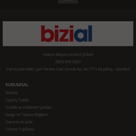
Avalon Bilişim Limited Şirketi
0850 850 2820
Vişnezade Mah. Şair Nedim Cad. Konak Ap. No:77/1 Beşiktaş - İstanbul
KURUMSAL
İletişim
Sipariş Takibi
Gizlilik ve Kullanım Şartları
Kargo ve Taşıma Bilgileri
Garanti ve İade
Sistem Toplama