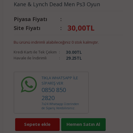
Kane & Lynch Dead Men Ps3 Oyun
Piyasa Fiyatı
:
30,00
TL
Site Fiyatı
:
Bu ürünü indirimli alabileceğiniz 0 stok kalmıştır.
Kredi Kartı ile Tek Çekim
:
30.00
TL
Havale ile İndirimli
:
29.25
TL
TIKLA WHATSAPP İLE
SİPARİŞ VER
0850 850
2820
7x24 Whatsapp Üzerinden
de Sipariş Verebilirsiniz.
Sepete ekle
Hemen Satın Al