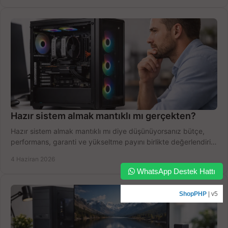
Hazır sistem almak mantıklı mı gerçekten?
Hazır sistem almak mantıklı mı diye düşünüyorsanız bütçe,
performans, garanti ve yükseltme payını birlikte değerlendirin,
doğru seçin.
4 Haziran 2026
WhatsApp Destek Hattı
ShopPHP
| v5