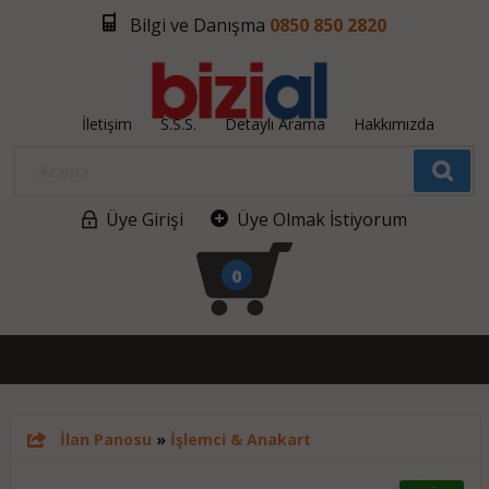
Bilgi ve Danışma
0850 850 2820
İletişim
S.S.S.
Detaylı Arama
Hakkımızda
Üye Girişi
Üye Olmak İstiyorum
0
İlan Panosu
»
İşlemci & Anakart