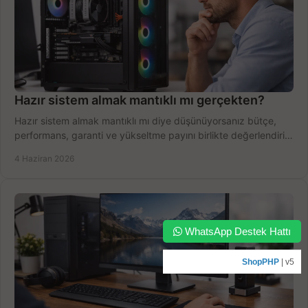
Hazır sistem almak mantıklı mı gerçekten?
Hazır sistem almak mantıklı mı diye düşünüyorsanız bütçe,
performans, garanti ve yükseltme payını birlikte değerlendirin,
doğru seçin.
4 Haziran 2026
WhatsApp Destek Hattı
ShopPHP
| v5