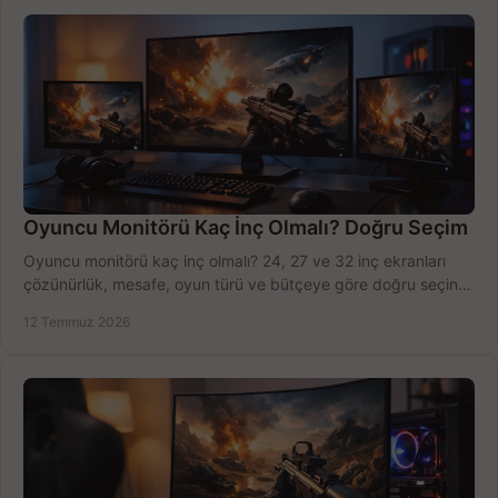
Oyuncu Monitörü Kaç İnç Olmalı? Doğru Seçim
Oyuncu monitörü kaç inç olmalı? 24, 27 ve 32 inç ekranları
çözünürlük, mesafe, oyun türü ve bütçeye göre doğru seçin,
fırsatları değerlendirin, inceleyin.
12 Temmuz 2026