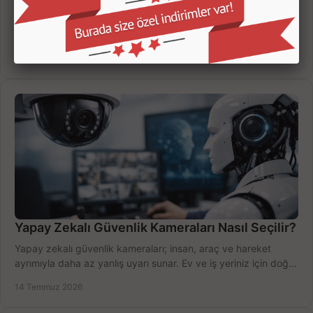
Kamera kayıt cihazı incelemesi yaparken kanal sayısı,
çözünürlük, disk kapasitesi ve uzaktan erişimi birlikte
değerlendirin; bütçenizi doğru yönetin.
16 Temmuz 2026
Yapay Zekalı Güvenlik Kameraları Nasıl Seçilir?
Yapay zekalı güvenlik kameraları; insan, araç ve hareket
ayrımıyla daha az yanlış uyarı sunar. Ev ve iş yeriniz için doğru
modeli, fiyatı karşılaştırın.
14 Temmuz 2026