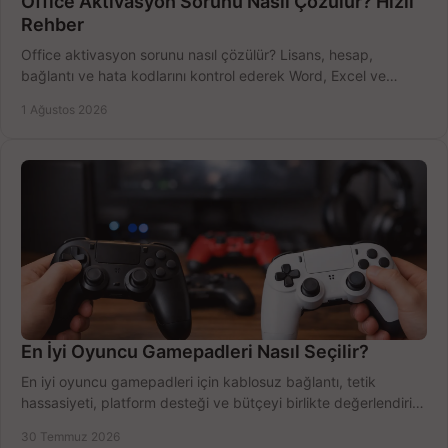
Office Aktivasyon Sorunu Nasıl Çözülür? Hızlı
Rehber
Office aktivasyon sorunu nasıl çözülür? Lisans, hesap,
bağlantı ve hata kodlarını kontrol ederek Word, Excel ve
Outlook'u güvenle hemen etkinleştirin.
1 Ağustos 2026
En İyi Oyuncu Gamepadleri Nasıl Seçilir?
En iyi oyuncu gamepadleri için kablosuz bağlantı, tetik
hassasiyeti, platform desteği ve bütçeyi birlikte değerlendirin;
doğru modeli kolayca seçin.
30 Temmuz 2026