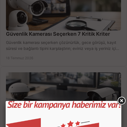
Güvenlik Kamerası Seçerken 7 Kritik Kriter
Güvenlik kamerası seçerken çözünürlük, gece görüşü, kayıt
süresi ve bağlantı tipini karşılaştırın; eviniz veya iş yeriniz için
doğru sistemi hemen seçin.
18 Temmuz 2026
Kamera Kayıt Cihazı İncelemesi Nasıl Yapılır?