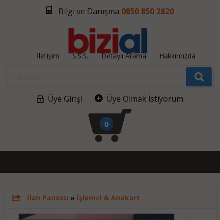
Bilgi ve Danışma
0850 850 2820
İletişim
S.S.S.
Detaylı Arama
Hakkımızda
Üye Girişi
Üye Olmak İstiyorum
0
İlan Panosu
»
İşlemci & Anakart