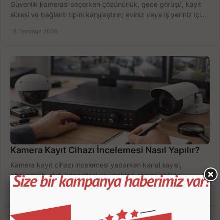
Güvenlik kamerası seçerken çözünürlük, gece görüşü, kayıt
süresi ve bağlantı tipini karşılaştırın; eviniz veya iş yeriniz için
doğru sistemi hemen seçin.
18 Temmuz 2026
Kamera Kayıt Cihazı İncelemesi Nasıl Yapılır?
Kamera kayıt cihazı incelemesi yaparken kanal sayısı,
çözünürlük, disk kapasitesi ve uzaktan erişimi birlikte
değerlendirin; bütçenizi doğru yönetin.
16 Temmuz 2026