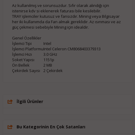
Az kullanılmış ve sorunsuzdur. Sıfır olarak alındığı için
istenirse kdv si eklenerek faturası bile kesilebilir.
TRAY işlemciler kutusuz ve fansızdır. Mining veya Bilgisayar
her iki kullanımda da Fan almak gereklidir. Az ısınması ve az
güç çekmesi sebebiyle Mining için idealdir.
Genel Özellikler
İşlemci Tipi
Intel
İşlemci Platformu
Intel Celeron CM8068403379313
İşlemci Hızı
3.0 GHz
Soket Yapısı
1151p
Ön Bellek
2 MB
Çekirdek Sayısı
2 Çekirdek
İlgili Ürünler
Bu Kategorinin En Çok Satanları