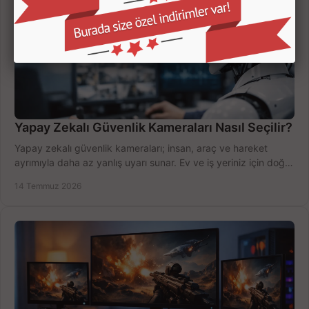
Yapay Zekalı Güvenlik Kameraları Nasıl Seçilir?
Yapay zekalı güvenlik kameraları; insan, araç ve hareket
ayrımıyla daha az yanlış uyarı sunar. Ev ve iş yeriniz için doğru
modeli, fiyatı karşılaştırın.
14 Temmuz 2026