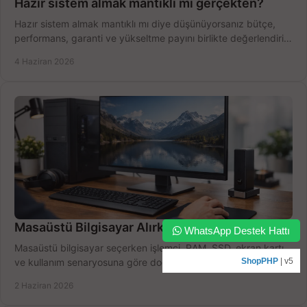
Hazır sistem almak mantıklı mı gerçekten?
Hazır sistem almak mantıklı mı diye düşünüyorsanız bütçe,
performans, garanti ve yükseltme payını birlikte değerlendirin,
doğru seçin.
4 Haziran 2026
Masaüstü Bilgisayar Alırken Doğru Seçim
WhatsApp Destek Hattı
Masaüstü bilgisayar seçerken işlemci, RAM, SSD, ekran kartı
ve kullanım senaryosuna göre doğru modeli bulun, bütçenizi
ShopPHP
| v5
boşa harcamayın.
2 Haziran 2026