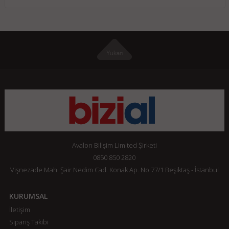
Avalon Bilişim Limited Şirketi
0850 850 2820
Vişnezade Mah. Şair Nedim Cad. Konak Ap. No:77/1 Beşiktaş - İstanbul
KURUMSAL
İletişim
Sipariş Takibi