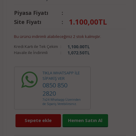
Piyasa Fiyatı
:
1.100,00
TL
Site Fiyatı
:
Bu ürünü indirimli alabileceğiniz 2 stok kalmıştır.
Kredi Kartı ile Tek Çekim
:
1,100.00
TL
Havale ile İndirimli
:
1,072.50
TL
TIKLA WHATSAPP İLE
SİPARİŞ VER
0850 850
2820
7x24 Whatsapp Üzerinden
de Sipariş Verebilirsiniz.
Sepete ekle
Hemen Satın Al