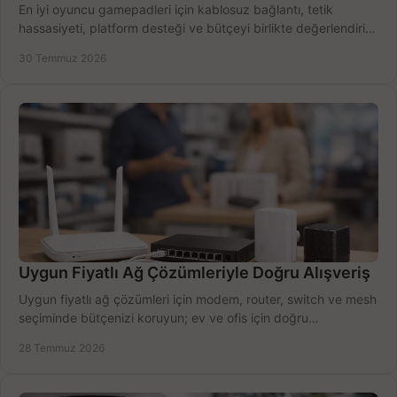
En iyi oyuncu gamepadleri için kablosuz bağlantı, tetik
hassasiyeti, platform desteği ve bütçeyi birlikte değerlendirin;
doğru modeli kolayca seçin.
30 Temmuz 2026
Uygun Fiyatlı Ağ Çözümleriyle Doğru Alışveriş
Uygun fiyatlı ağ çözümleri için modem, router, switch ve mesh
seçiminde bütçenizi koruyun; ev ve ofis için doğru
performansı yakalayın. Hızla karşılaştırın.
28 Temmuz 2026