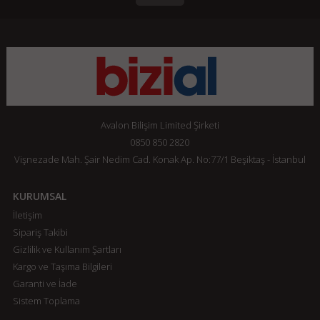
Avalon Bilişim Limited Şirketi
0850 850 2820
Vişnezade Mah. Şair Nedim Cad. Konak Ap. No:77/1 Beşiktaş - İstanbul
KURUMSAL
İletişim
Sipariş Takibi
Gizlilik ve Kullanım Şartları
Kargo ve Taşıma Bilgileri
Garanti ve İade
Sistem Toplama