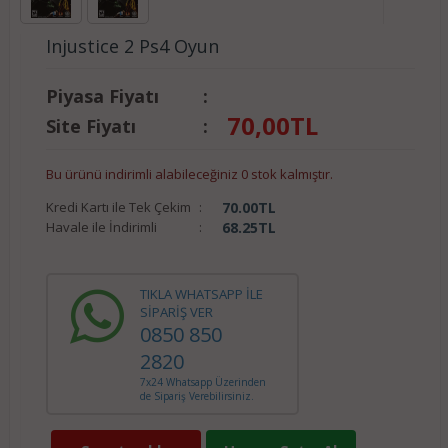
Injustice 2 Ps4 Oyun
Piyasa Fiyatı
:
70,00
TL
Site Fiyatı
:
Bu ürünü indirimli alabileceğiniz 0 stok kalmıştır.
Kredi Kartı ile Tek Çekim
:
70.00
TL
Havale ile İndirimli
:
68.25
TL
TIKLA WHATSAPP İLE
SİPARİŞ VER
0850 850
2820
7x24 Whatsapp Üzerinden
de Sipariş Verebilirsiniz.