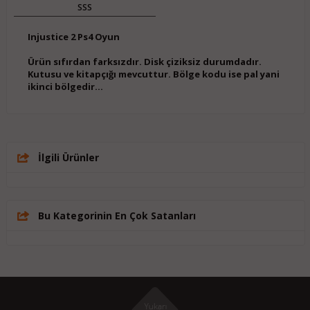
SSS
Injustice 2 Ps4 Oyun
Ürün sıfırdan farksızdır. Disk çiziksiz durumdadır.
Kutusu ve kitapçığı mevcuttur.
Bölge kodu ise pal yani
ikinci bölgedir...
İlgili Ürünler
Bu Kategorinin En Çok Satanları