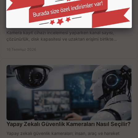
Kamera Kayıt Cihazı İncelemesi Nasıl Yapılır?
Kamera kayıt cihazı incelemesi yaparken kanal sayısı,
çözünürlük, disk kapasitesi ve uzaktan erişimi birlikte
değerlendirin; bütçenizi doğru yönetin.
16 Temmuz 2026
Yapay Zekalı Güvenlik Kameraları Nasıl Seçilir?
Yapay zekalı güvenlik kameraları; insan, araç ve hareket