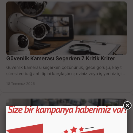
Güvenlik Kamerası Seçerken 7 Kritik Kriter
Güvenlik kamerası seçerken çözünürlük, gece görüşü, kayıt
süresi ve bağlantı tipini karşılaştırın; eviniz veya iş yeriniz için
doğru sistemi hemen seçin.
18 Temmuz 2026