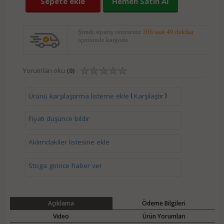
Sepete ekle
Hemen Satın Al
Şimdi sipariş verirseniz
106 saat 40 dakika
içerisinde kargoda.
Yorumları oku
(0)
(
)
Ürünü karşılaştırma listeme ekle
Karşılaştır
Fiyatı düşünce bildir
Aklımdakiler listesine ekle
Stoga girince haber ver
Açıklama
Ödeme Bilgileri
Video
Ürün Yorumları