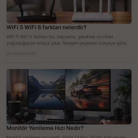
WiFi 5 WiFi 6 farkları nelerdir?
WiFi 5 WiFi 6 farkları hız, kapsama, gecikme ve cihaz
yoğunluğunda ortaya çıkar. Modem seçerken bütçeye göre
doğru kararı verin.
24 Haziran 2026
Monitör Yenileme Hızı Nedir?
Monitör yenileme hızı nedir, 60Hz 144Hz 240Hz farkı ne işe