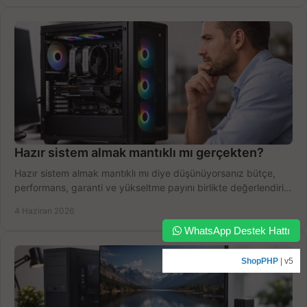
Hazır sistem almak mantıklı mı gerçekten?
Hazır sistem almak mantıklı mı diye düşünüyorsanız bütçe,
performans, garanti ve yükseltme payını birlikte değerlendirin,
doğru seçin.
4 Haziran 2026
WhatsApp Destek Hattı
ShopPHP
| v5