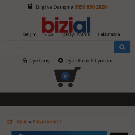
Bilgi ve Danışma
0850 850 2820
İletişim
S.S.S.
Detaylı Arama
Hakkımızda
Üye Girişi
Üye Olmak İstiyorum
0
Oyun
»
Playstation 4