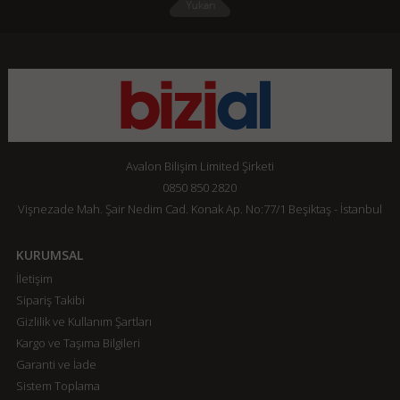
Avalon Bilişim Limited Şirketi
0850 850 2820
Vişnezade Mah. Şair Nedim Cad. Konak Ap. No:77/1 Beşiktaş - İstanbul
KURUMSAL
İletişim
Sipariş Takibi
Gizlilik ve Kullanım Şartları
Kargo ve Taşıma Bilgileri
Garanti ve İade
Sistem Toplama