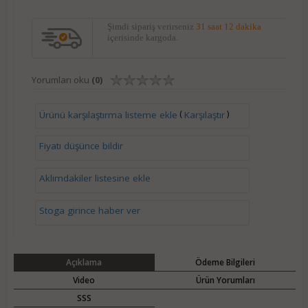
Şimdi sipariş verirseniz
31 saat 12 dakika
içerisinde kargoda.
Yorumları oku
(0)
(
)
Ürünü karşılaştırma listeme ekle
Karşılaştır
Fiyatı düşünce bildir
Aklımdakiler listesine ekle
Stoga girince haber ver
Açıklama
Ödeme Bilgileri
Video
Ürün Yorumları
SSS