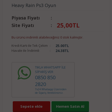
Heavy Rain Ps3 Oyun
Piyasa Fiyatı
:
25,00
TL
Site Fiyatı
:
Bu ürünü indirimli alabileceğiniz 0 stok kalmıştır.
Kredi Kartı ile Tek Çekim
:
25.00
TL
Havale ile İndirimli
:
24.38
TL
TIKLA WHATSAPP İLE
SİPARİŞ VER
0850 850
2820
7x24 Whatsapp Üzerinden
de Sipariş Verebilirsiniz.
Sepete ekle
Hemen Satın Al