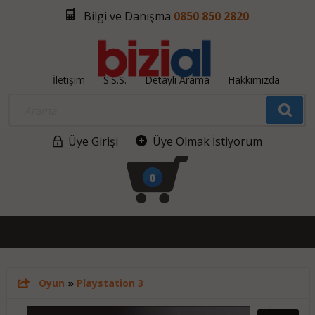
Bilgi ve Danışma
0850 850 2820
İletişim
S.S.S.
Detaylı Arama
Hakkımızda
Üye Girişi
Üye Olmak İstiyorum
0
Oyun
»
Playstation 3