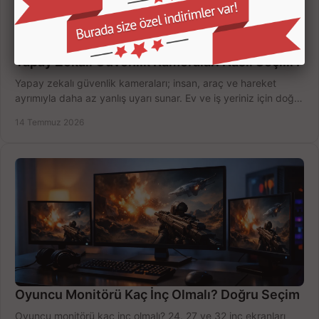
Yapay Zekalı Güvenlik Kameraları Nasıl Seçilir?
Yapay zekalı güvenlik kameraları; insan, araç ve hareket
ayrımıyla daha az yanlış uyarı sunar. Ev ve iş yeriniz için doğru
modeli, fiyatı karşılaştırın.
14 Temmuz 2026
Oyuncu Monitörü Kaç İnç Olmalı? Doğru Seçim
Oyuncu monitörü kaç inç olmalı? 24, 27 ve 32 inç ekranları