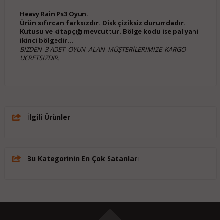
Heavy Rain Ps3 Oyun.
Ürün sıfırdan farksızdır. Disk çiziksiz durumdadır.
Kutusu ve kitapçığı mevcuttur. Bölge kodu ise pal yani
ikinci bölgedir...
BİZDEN 3 ADET OYUN ALAN MÜŞTERİLERİMİZE KARGO
ÜCRETSİZDİR.
İlgili Ürünler
Bu Kategorinin En Çok Satanları