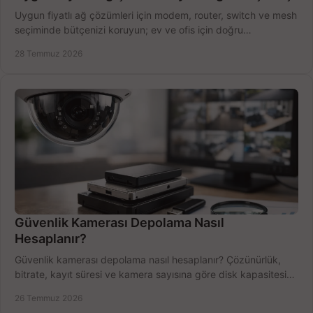
Uygun fiyatlı ağ çözümleri için modem, router, switch ve mesh
seçiminde bütçenizi koruyun; ev ve ofis için doğru
performansı yakalayın. Hızla karşılaştırın.
28 Temmuz 2026
Güvenlik Kamerası Depolama Nasıl
Hesaplanır?
Güvenlik kamerası depolama nasıl hesaplanır? Çözünürlük,
bitrate, kayıt süresi ve kamera sayısına göre disk kapasitesini
doğru belirleyin. Pratik örneklerle.
26 Temmuz 2026