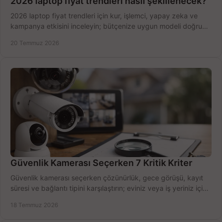
2026 laptop fiyat trendleri nasıl şekillenecek?
2026 laptop fiyat trendleri için kur, işlemci, yapay zeka ve
kampanya etkisini inceleyin; bütçenize uygun modeli doğru
zamanda seçmenin yollarını görün.
20 Temmuz 2026
Güvenlik Kamerası Seçerken 7 Kritik Kriter
Güvenlik kamerası seçerken çözünürlük, gece görüşü, kayıt
süresi ve bağlantı tipini karşılaştırın; eviniz veya iş yeriniz için
doğru sistemi hemen seçin.
18 Temmuz 2026