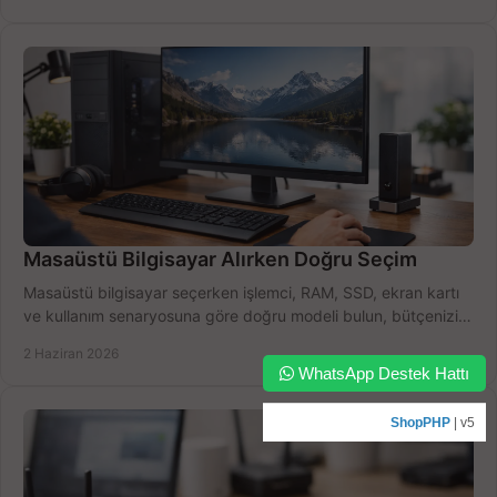
Masaüstü Bilgisayar Alırken Doğru Seçim
Masaüstü bilgisayar seçerken işlemci, RAM, SSD, ekran kartı
ve kullanım senaryosuna göre doğru modeli bulun, bütçenizi
boşa harcamayın.
2 Haziran 2026
WhatsApp Destek Hattı
ShopPHP
| v5