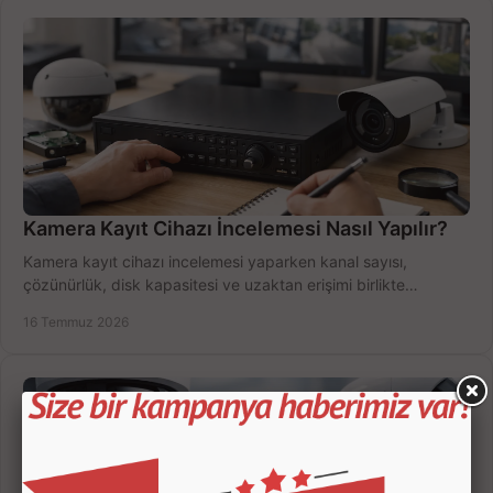
Kamera Kayıt Cihazı İncelemesi Nasıl Yapılır?
Kamera kayıt cihazı incelemesi yaparken kanal sayısı,
çözünürlük, disk kapasitesi ve uzaktan erişimi birlikte
değerlendirin; bütçenizi doğru yönetin.
16 Temmuz 2026