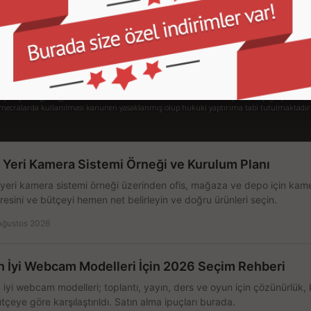
Gizlilik ve Kullanım Şartları
De
Kargo ve Taşıma Bilgileri
H
Garanti ve İade
Sistem Toplama
77/1 Beşiktaş - İstanbul
klayıcı bilgiler, görseller telif hakları kanununca korunmakta olup izinsiz paylaşılması, k
mecralarda kullanılması kanunen yasaklanmış olup hukuki yaptırıma tabi tutulmaktadır
ş Yeri Kamera Sistemi Örneği ve Kurulum Planı
 yeri kamera sistemi örneği üzerinden ofis, mağaza ve depo için kamer
resini ve bütçeyi hemen net belirleyin ve doğru ürünleri seçin.
Ağustos 2026
n İyi Webcam Modelleri İçin 2026 Seçim Rehberi
 iyi webcam modelleri; toplantı, yayın, ders ve oyun için çözünürlük, 
tçeye göre karşılaştırıldı. Satın alma ipuçları burada.