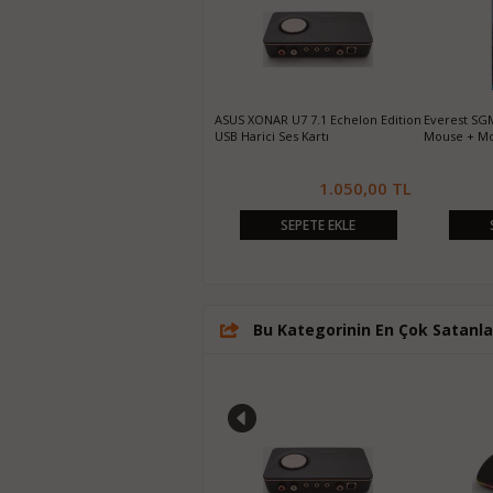
HP M-160 RGB Kablolu USB Mouse
ASUS XONAR U7 7.1 Echelon Edition
Everest SG
USB Harici Ses Kartı
Mouse + M
205,00 TL
1.050,00 TL
SEPETE EKLE
SEPETE EKLE
Bu Kategorinin En Çok Satanla