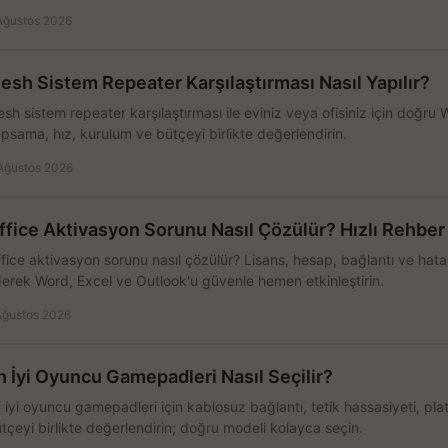
Ağustos 2026
esh Sistem Repeater Karşılaştırması Nasıl Yapılır?
sh sistem repeater karşılaştırması ile eviniz veya ofisiniz için doğru
psama, hız, kurulum ve bütçeyi birlikte değerlendirin.
Ağustos 2026
ffice Aktivasyon Sorunu Nasıl Çözülür? Hızlı Rehber
fice aktivasyon sorunu nasıl çözülür? Lisans, hesap, bağlantı ve hata 
erek Word, Excel ve Outlook'u güvenle hemen etkinleştirin.
Ağustos 2026
n İyi Oyuncu Gamepadleri Nasıl Seçilir?
 iyi oyuncu gamepadleri için kablosuz bağlantı, tetik hassasiyeti, pl
tçeyi birlikte değerlendirin; doğru modeli kolayca seçin.