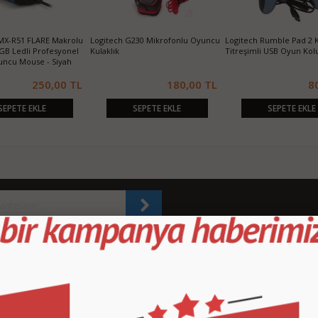
X-R51 FLARE Makrolu
Logitech G230 Mikrofonlu Oyuncu
Logitech Rumble Pad 2 
GB Ledli Profesyonel
Kulaklık
Titreşimli USB Oyun Kol
ncu Mouse - Siyah
250,00 TL
180,00 TL
8
SEPETE EKLE
SEPETE EKLE
SEPETE EKLE
KURUMSAL
M
İletişim
İl
Sipariş Takibi
S.