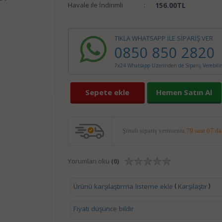
Havale ile İndirimli
:
156.00
TL
TIKLA WHATSAPP İLE SİPARİŞ VER
0850 850 2820
7x24 Whatsapp Üzerinden de Sipariş Verebilir
Sepete ekle
Hemen Satın Al
Şimdi sipariş verirseniz
79 saat 07 d
Yorumları oku
(0)
(
)
Ürünü karşılaştırma listeme ekle
Karşılaştır
Fiyatı düşünce bildir