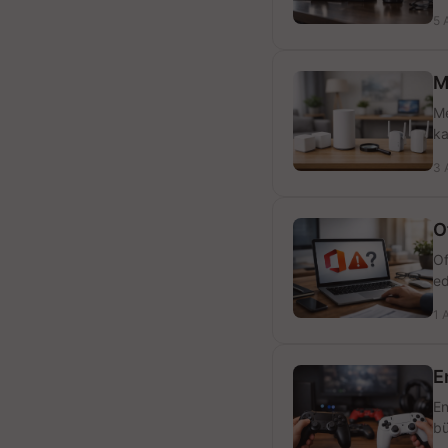
5 
M
Me
ka
3 
O
Of
ed
1 
E
En
bü