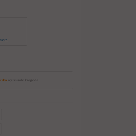
siniz.
akika
içerisinde kargoda.