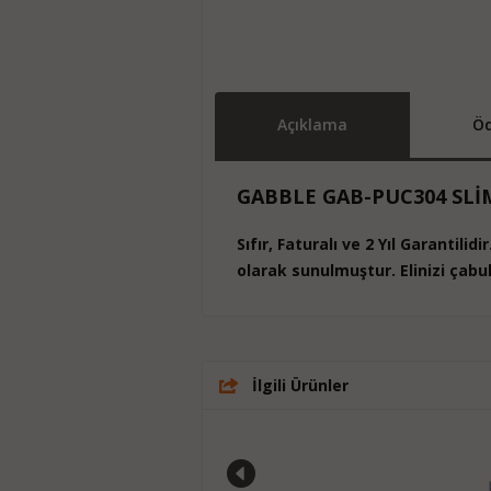
Açıklama
Öd
GABBLE GAB-PUC304 SLİM
Sıfır, Faturalı ve 2 Yıl Garantilid
olarak sunulmuştur. Elinizi çabuk
İlgili Ürünler