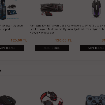
M-X9 Siyah Oyuncu
Rampage KM-R77 Siyah USB 3 Color
Everest SM-G72 Usb Si
ousepad
Led LC Layout Multimedia Oyuncu
Işıklandırmalı Oyuncu 
Klavye + Mouse Set
125,00 TL
130,00 TL
3
SEPETE EKLE
SEPETE EKLE
SEPETE EKLE
rı