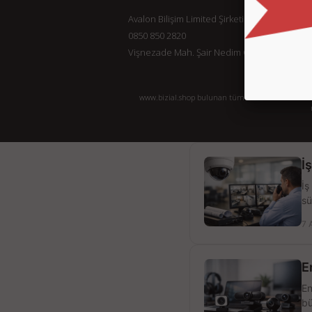
Avalon Bilişim Limited Şirketi
0850 850 2820
Vişnezade Mah. Şair Nedim Cad. Konak Ap. No:
www.bizial.shop bulunan tüm ürün ürünlere ait açı
İ
İş
sü
7 
E
En
bü