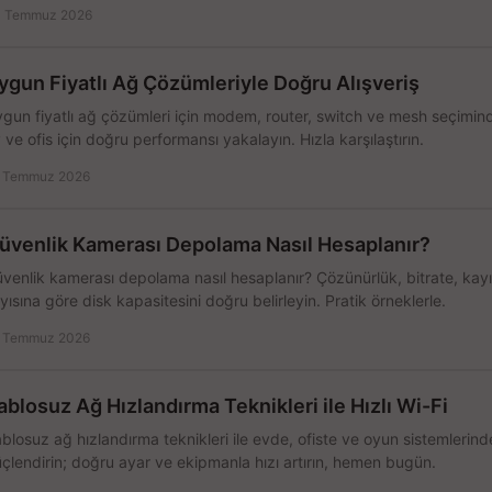
 Temmuz 2026
ygun Fiyatlı Ağ Çözümleriyle Doğru Alışveriş
gun fiyatlı ağ çözümleri için modem, router, switch ve mesh seçimin
 ve ofis için doğru performansı yakalayın. Hızla karşılaştırın.
 Temmuz 2026
üvenlik Kamerası Depolama Nasıl Hesaplanır?
venlik kamerası depolama nasıl hesaplanır? Çözünürlük, bitrate, kay
yısına göre disk kapasitesini doğru belirleyin. Pratik örneklerle.
 Temmuz 2026
ablosuz Ağ Hızlandırma Teknikleri ile Hızlı Wi-Fi
blosuz ağ hızlandırma teknikleri ile evde, ofiste ve oyun sistemlerinde
çlendirin; doğru ayar ve ekipmanla hızı artırın, hemen bugün.