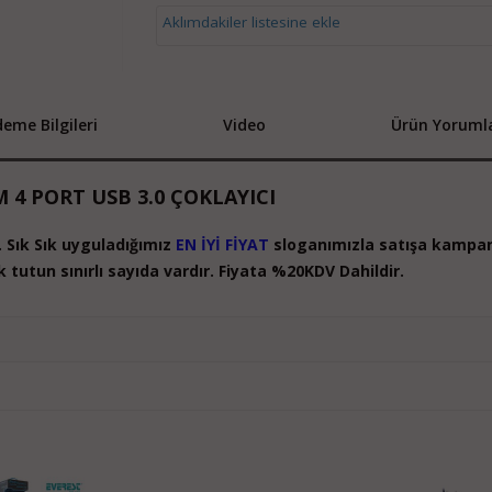
Aklımdakiler listesine ekle
eme Bilgileri
Video
Ürün Yorumla
 4 PORT USB 3.0 ÇOKLAYICI
ir. Sık Sık uyguladığımız
EN İYİ FİYAT
sloganımızla satışa kampan
 tutun sınırlı sayıda vardır. Fiyata %20KDV Dahildir.