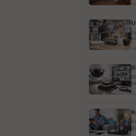
30
U
Uy
ev
28
G
Gü
sa
26
K
Ka
gü