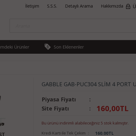
İletişim
S.S.S.
Detaylı Arama
Hakkımızda
Ü
rimdeki Ürünler
Son Eklenenler
GABBLE GAB-PUC304 SLİM 4 PORT U
Piyasa Fiyatı
:
160,00
TL
Site Fiyatı
:
Bu ürünü indirimli alabileceğiniz 5 stok kalmıştır.
Kredi Kartı ile Tek Çekim
:
160.00
TL