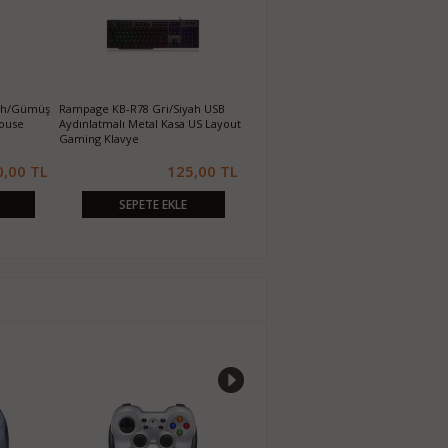
yah/Gümüş
Rampage KB-R78 Gri/Siyah USB
Disney Mouse Pad (Orjinal)
M
Mouse
Aydınlatmalı Metal Kasa US Layout
Gaming Klavye
0,00 TL
125,00 TL
10,00 TL
SEPETE EKLE
SEPETE EKLE