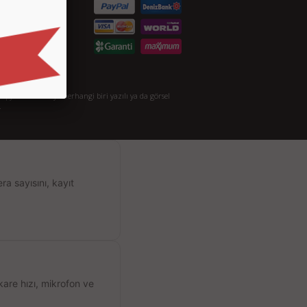
taylı Arama
akkımızda
opyalanması veya herhangi biri yazılı ya da görsel
.
a sayısını, kayıt
kare hızı, mikrofon ve