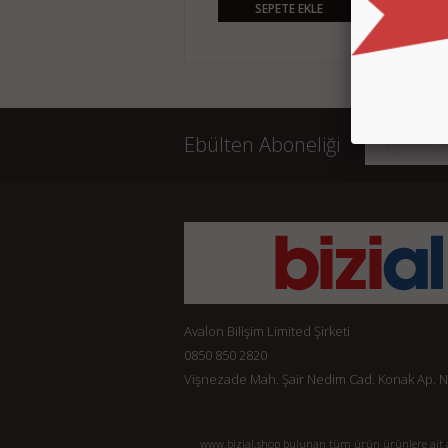
SEPETE EKLE
SEPETE EKLE
Ebülten Aboneliği
Avalon Bilişim Limited Şirketi
0850 850 2820
Vişnezade Mah. Şair Nedim Cad. Konak Ap. No:
www.bizial.shop bulunan tüm ürün ürünlere ait açı