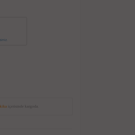
siniz.
akika
içerisinde kargoda.