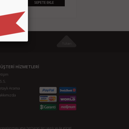
SEPETE EKLE
SEPETE EKLE
ÜŞTERİ HİZMETLERİ
etişim
S.S.
taylı Arama
akkımızda
opyalanması veya herhangi biri yazılı ya da görsel