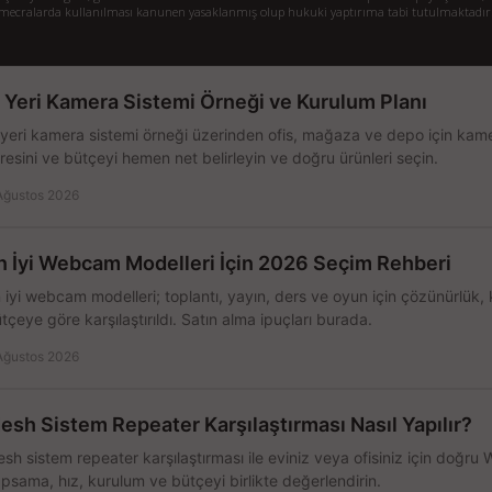
mecralarda kullanılması kanunen yasaklanmış olup hukuki yaptırıma tabi tutulmaktadır
ş Yeri Kamera Sistemi Örneği ve Kurulum Planı
 yeri kamera sistemi örneği üzerinden ofis, mağaza ve depo için kamer
resini ve bütçeyi hemen net belirleyin ve doğru ürünleri seçin.
Ağustos 2026
n İyi Webcam Modelleri İçin 2026 Seçim Rehberi
 iyi webcam modelleri; toplantı, yayın, ders ve oyun için çözünürlük, 
tçeye göre karşılaştırıldı. Satın alma ipuçları burada.
Ağustos 2026
esh Sistem Repeater Karşılaştırması Nasıl Yapılır?
sh sistem repeater karşılaştırması ile eviniz veya ofisiniz için doğru
psama, hız, kurulum ve bütçeyi birlikte değerlendirin.