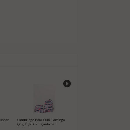
akaron
Cambridge Polo Club Flamingo
Disney Princess Lisanslı Beslenmeli
D
Çizgi Üçlü Okul Çanta Seti
Okul Çantası
Ç