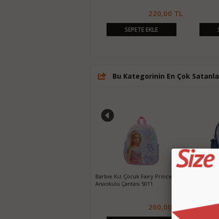
260,00 TL
220,00 TL
SEPETE EKLE
SEPETE EKLE
Bu Kategorinin En Çok Satanla
Vardar Fashion Girl Beslenme
Barbie Kız Çocuk Fairy Princes
Frozen Kız 
Çantalı Okul Sırt Çantası
Anaokulu Çantası 5011
Anaokulu Ça
160,00 TL
260,00 TL