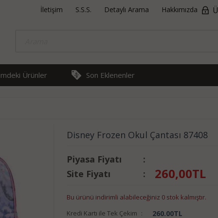
İletişim
S.S.S.
Detaylı Arama
Hakkımızda
Ü
rimdeki Ürünler
Son Eklenenler
Disney Frozen Okul Çantası 87408
Piyasa Fiyatı
:
260,00
TL
Site Fiyatı
:
Bu ürünü indirimli alabileceğiniz 0 stok kalmıştır.
Kredi Kartı ile Tek Çekim
:
260.00
TL