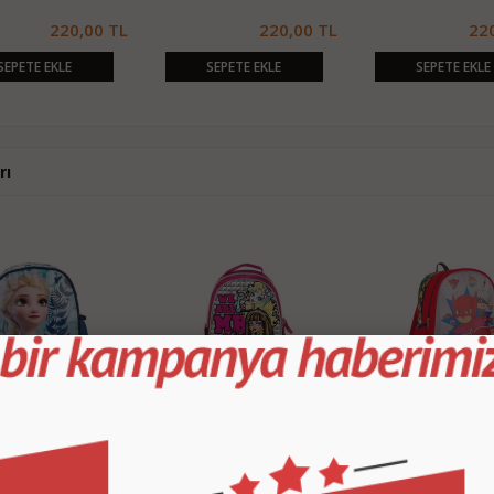
220,00 TL
220,00 TL
22
SEPETE EKLE
SEPETE EKLE
SEPETE EKLE
rı
Çocuk Spirits of Nature
Monster High Okul Çantası 1695
Pj Masks Baykuş Kız Kırmı
ntası 5135
Okul Sırt Çantası
260,00 TL
220,00 TL
22