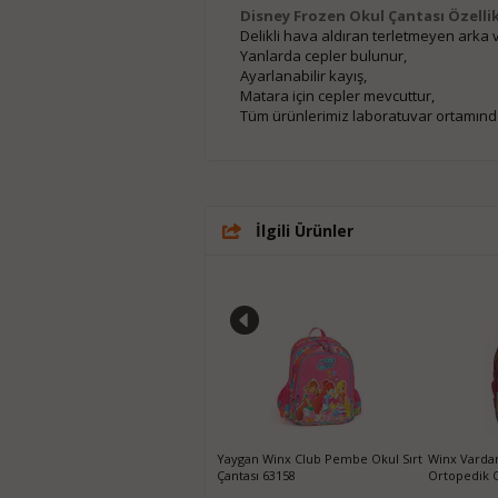
Disney Frozen Okul Çantası Özellik
Delikli hava aldıran terletmeyen arka 
Yanlarda cepler bulunur,
Ayarlanabilir kayış,
Matara için cepler mevcuttur,
Tüm ürünlerimiz laboratuvar ortamında 
İlgili Ürünler
Barbie Kız Çocuk Fairy Princes
Yaygan Winx Club Pembe Okul Sırt
Winx Vardar
Anaokulu Çantası 5011
Çantası 63158
Ortopedik O