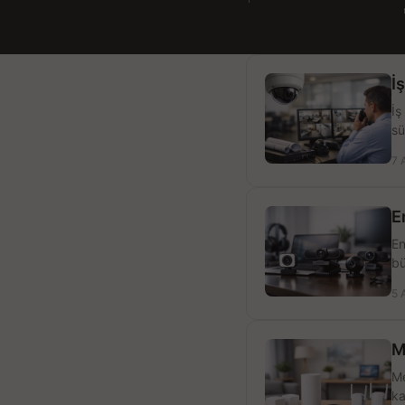
İ
İş
sü
7 
E
En
bü
5 
M
Me
ka