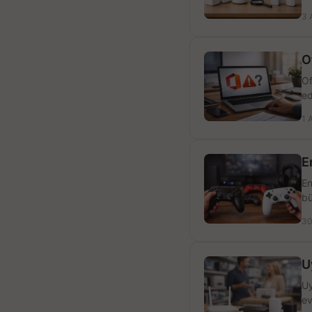
3 
O
Of
ed
1 
E
En
bü
30
U
Uy
ev