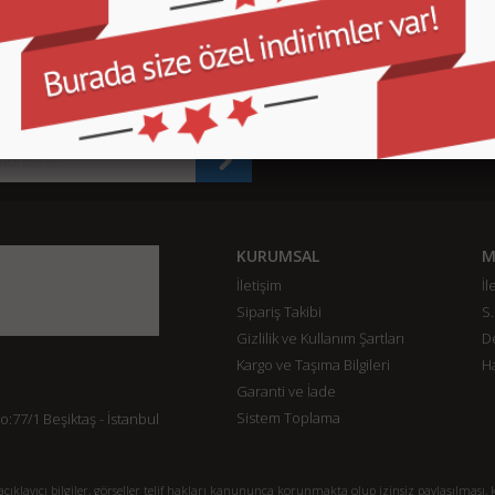
SEPETE EKLE
SEPETE EKLE
SEPETE EKLE
KURUMSAL
M
İletişim
İl
Sipariş Takibi
S.
Gizlilik ve Kullanım Şartları
De
Kargo ve Taşıma Bilgileri
H
Garanti ve İade
Sistem Toplama
77/1 Beşiktaş - İstanbul
klayıcı bilgiler, görseller telif hakları kanununca korunmakta olup izinsiz paylaşılması, k