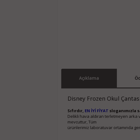
Açıklama
Öd
Disney Frozen Okul Çantas
Sıfırdır,
EN İYİ FİYAT
sloganımızla sa
Delikli hava aldıran terletmeyen arka v
mevcuttur, Tüm
ürünlerimiz laboratuvar ortamında gerçe