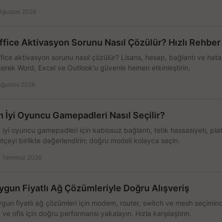
Ağustos 2026
ffice Aktivasyon Sorunu Nasıl Çözülür? Hızlı Rehber
fice aktivasyon sorunu nasıl çözülür? Lisans, hesap, bağlantı ve hata 
erek Word, Excel ve Outlook'u güvenle hemen etkinleştirin.
Ağustos 2026
n İyi Oyuncu Gamepadleri Nasıl Seçilir?
 iyi oyuncu gamepadleri için kablosuz bağlantı, tetik hassasiyeti, pl
tçeyi birlikte değerlendirin; doğru modeli kolayca seçin.
 Temmuz 2026
ygun Fiyatlı Ağ Çözümleriyle Doğru Alışveriş
gun fiyatlı ağ çözümleri için modem, router, switch ve mesh seçimin
 ve ofis için doğru performansı yakalayın. Hızla karşılaştırın.