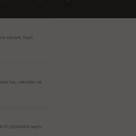
.
a sayısını, kayıt
kare hızı, mikrofon ve
 Wi-Fi çözümünü seçin;