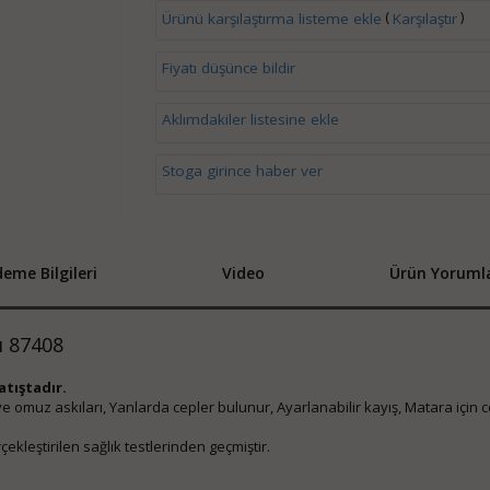
(
)
Ürünü karşılaştırma listeme ekle
Karşılaştır
Fiyatı düşünce bildir
Aklımdakiler listesine ekle
Stoga girince haber ver
eme Bilgileri
Video
Ürün Yorumla
ı 87408
tıştadır.
e omuz askıları, Yanlarda cepler bulunur, Ayarlanabilir kayış, Matara için c
kleştirilen sağlık testlerinden geçmiştir.