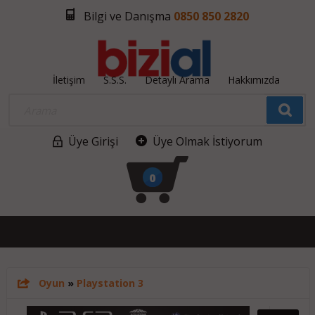
Bilgi ve Danışma
0850 850 2820
İletişim
S.S.S.
Detaylı Arama
Hakkımızda
Üye Girişi
Üye Olmak İstiyorum
0
Oyun
»
Playstation 3