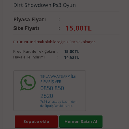
Dirt Showdown Ps3 Oyun
Piyasa Fiyatı
:
15,00
TL
Site Fiyatı
:
Bu ürünü indirimli alabileceğiniz 0 stok kalmıştır.
Kredi Kartı ile Tek Çekim
:
15.00
TL
Havale ile İndirimli
:
14.63
TL
TIKLA WHATSAPP İLE
SİPARİŞ VER
0850 850
2820
7x24 Whatsapp Üzerinden
de Sipariş Verebilirsiniz.
Sepete ekle
Hemen Satın Al