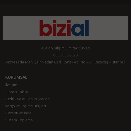
Avalon Bilişim Limited Şirketi
0850 850 2820
Vişnezade Mah. Şair Nedim Cad. Konak Ap. No:77/1 Beşiktaş - İstanbul
KURUMSAL
İletişim
Sipariş Takibi
Gizlilik ve Kullanım Şartları
Kargo ve Taşıma Bilgileri
Garanti ve İade
Sistem Toplama