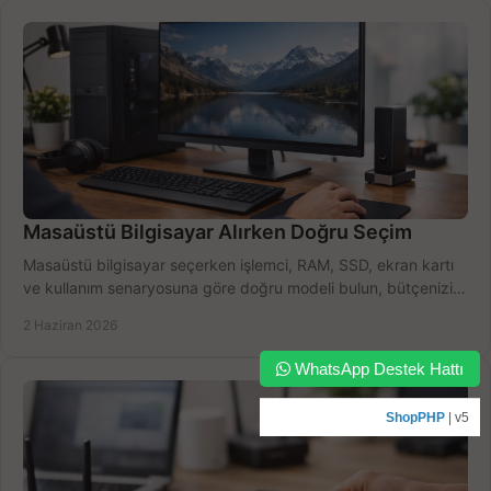
Masaüstü Bilgisayar Alırken Doğru Seçim
Masaüstü bilgisayar seçerken işlemci, RAM, SSD, ekran kartı
ve kullanım senaryosuna göre doğru modeli bulun, bütçenizi
boşa harcamayın.
2 Haziran 2026
WhatsApp Destek Hattı
ShopPHP
| v5