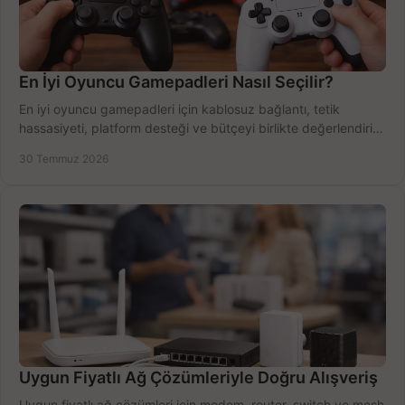
En İyi Oyuncu Gamepadleri Nasıl Seçilir?
En iyi oyuncu gamepadleri için kablosuz bağlantı, tetik
hassasiyeti, platform desteği ve bütçeyi birlikte değerlendirin;
doğru modeli kolayca seçin.
30 Temmuz 2026
Uygun Fiyatlı Ağ Çözümleriyle Doğru Alışveriş
Uygun fiyatlı ağ çözümleri için modem, router, switch ve mesh