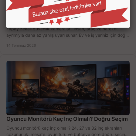
Yapay Zekalı Güvenlik Kameraları Nasıl Seçilir?
Yapay zekalı güvenlik kameraları; insan, araç ve hareket
ayrımıyla daha az yanlış uyarı sunar. Ev ve iş yeriniz için doğru
modeli, fiyatı karşılaştırın.
14 Temmuz 2026
Oyuncu Monitörü Kaç İnç Olmalı? Doğru Seçim
Oyuncu monitörü kaç inç olmalı? 24, 27 ve 32 inç ekranları
çözünürlük, mesafe, oyun türü ve bütçeye göre doğru seçin,