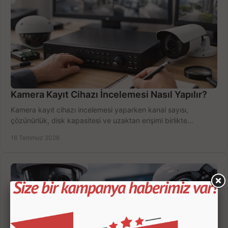
Kamera Kayıt Cihazı İncelemesi Nasıl Yapılır?
Kamera kayıt cihazı incelemesi yaparken kanal sayısı,
çözünürlük, disk kapasitesi ve uzaktan erişimi birlikte
değerlendirin; bütçenizi doğru yönetin.
16 Temmuz 2026