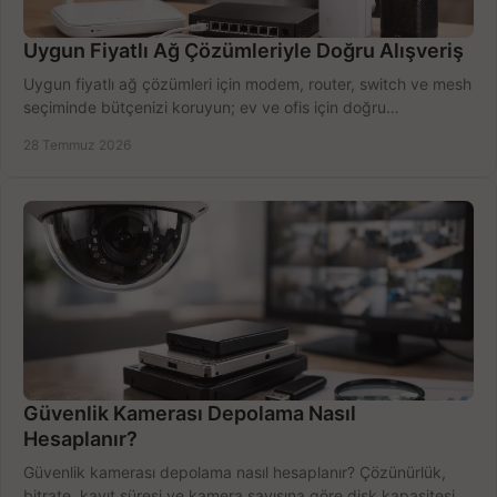
Uygun Fiyatlı Ağ Çözümleriyle Doğru Alışveriş
Uygun fiyatlı ağ çözümleri için modem, router, switch ve mesh
seçiminde bütçenizi koruyun; ev ve ofis için doğru
performansı yakalayın. Hızla karşılaştırın.
28 Temmuz 2026
Güvenlik Kamerası Depolama Nasıl
Hesaplanır?
Güvenlik kamerası depolama nasıl hesaplanır? Çözünürlük,
bitrate, kayıt süresi ve kamera sayısına göre disk kapasitesini