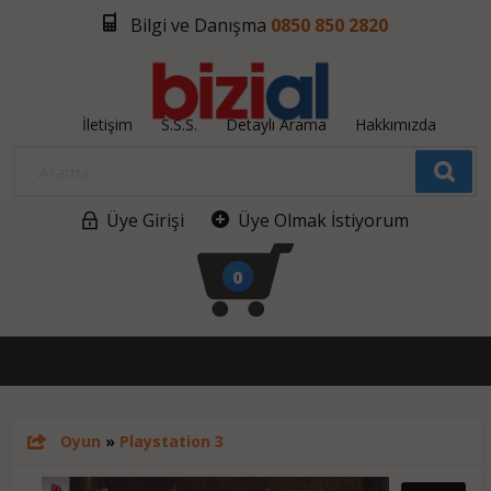
Bilgi ve Danışma
0850 850 2820
İletişim
S.S.S.
Detaylı Arama
Hakkımızda
Üye Girişi
Üye Olmak İstiyorum
0
Oyun
»
Playstation 3