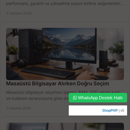
performans, garanti ve yükseltme payını birlikte değerlendirin,
doğru seçin.
4 Haziran 2026
Masaüstü Bilgisayar Alırken Doğru Seçim
Masaüstü bilgisayar seçerken işlemci, RAM, SSD, ekran kartı
WhatsApp Destek Hattı
ve kullanım senaryosuna göre doğru modeli bulun, bütçenizi
boşa harcamayın.
2 Haziran 2026
ShopPHP
| v5