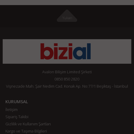
Avalon Bilişim Limited Şirketi
0850 850 2820
Vişnezade Mah. Şair Nedim Cad. Konak Ap. No:77/1 Beşiktaş - İstanbul
KURUMSAL
İletişim
Sipariş Takibi
Gizlilik ve Kullanım Şartları
Kargo ve Taşıma Bilgileri