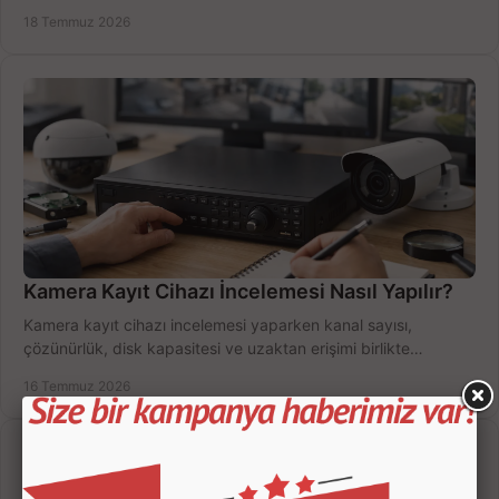
doğru sistemi hemen seçin.
18 Temmuz 2026
Kamera Kayıt Cihazı İncelemesi Nasıl Yapılır?
Kamera kayıt cihazı incelemesi yaparken kanal sayısı,
çözünürlük, disk kapasitesi ve uzaktan erişimi birlikte
değerlendirin; bütçenizi doğru yönetin.
16 Temmuz 2026