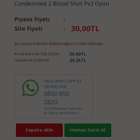
Condemned 2 Blood Shot Ps3 Oyun
Piyasa Fiyatı
:
30,00
TL
Site Fiyatı
:
Bu ürünü indirimli alabileceğiniz 0 stok kalmıştır.
Kredi Kartı ile Tek Çekim
:
30.00
TL
Havale ile İndirimli
:
29.25
TL
TIKLA WHATSAPP İLE
SİPARİŞ VER
0850 850
2820
7x24 Whatsapp Üzerinden
de Sipariş Verebilirsiniz.
Sepete ekle
Hemen Satın Al