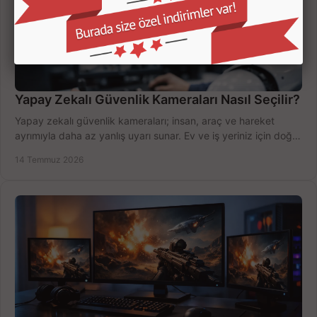
Yapay Zekalı Güvenlik Kameraları Nasıl Seçilir?
Yapay zekalı güvenlik kameraları; insan, araç ve hareket
ayrımıyla daha az yanlış uyarı sunar. Ev ve iş yeriniz için doğru
modeli, fiyatı karşılaştırın.
14 Temmuz 2026