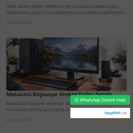
Hazır sistem almak mantıklı mı diye düşünüyorsanız bütçe,
performans, garanti ve yükseltme payını birlikte değerlendirin,
doğru seçin.
4 Haziran 2026
Masaüstü Bilgisayar Alırken Doğru Seçim
WhatsApp Destek Hattı
Masaüstü bilgisayar seçerken işlemci, RAM, SSD, ekran kartı
ve kullanım senaryosuna göre doğru modeli bulun, bütçenizi
ShopPHP
| v5
boşa harcamayın.
2 Haziran 2026