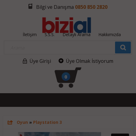
Bilgi ve Danışma
0850 850 2820
İletişim
S.S.S.
Detaylı Arama
Hakkımızda
Üye Girişi
Üye Olmak İstiyorum
0
Oyun
»
Playstation 3