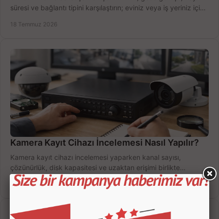
süresi ve bağlantı tipini karşılaştırın; eviniz veya iş yeriniz için
doğru sistemi hemen seçin.
18 Temmuz 2026
Kamera Kayıt Cihazı İncelemesi Nasıl Yapılır?
Kamera kayıt cihazı incelemesi yaparken kanal sayısı,
çözünürlük, disk kapasitesi ve uzaktan erişimi birlikte
değerlendirin; bütçenizi doğru yönetin.
16 Temmuz 2026