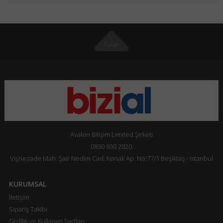
Avalon Bilişim Limited Şirketi
0850 850 2820
Vişnezade Mah. Şair Nedim Cad. Konak Ap. No:77/1 Beşiktaş - İstanbul
KURUMSAL
İletişim
Sipariş Takibi
Gizlilik ve Kullanım Şartları