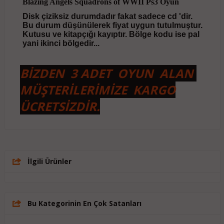
Blazing Angels Squadrons of WWII Ps3 Oyun
Disk çiziksiz durumdadır fakat sadece cd 'dir.
Bu durum düşünülerek fiyat uygun tutulmuştur.
Kutusu ve kitapçığı kayıptır. Bölge kodu ise pal
yani ikinci bölgedir...
BİZDEN 3 ADET OYUN ALAN
MÜŞTERİLERİMİZE KARGO
ÜCRETSİZDİR.
İlgili Ürünler
Bu Kategorinin En Çok Satanları