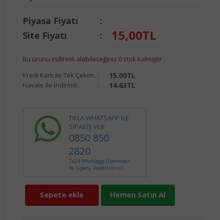
Piyasa Fiyatı
:
15,00
TL
Site Fiyatı
:
Bu ürünü indirimli alabileceğiniz 0 stok kalmıştır.
Kredi Kartı ile Tek Çekim
:
15.00
TL
Havale ile İndirimli
:
14.63
TL
TIKLA WHATSAPP İLE
SİPARİŞ VER
0850 850
2820
7x24 Whatsapp Üzerinden
de Sipariş Verebilirsiniz.
Sepete ekle
Hemen Satın Al