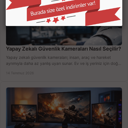
Yapay Zekalı Güvenlik Kameraları Nasıl Seçilir?
Yapay zekalı güvenlik kameraları; insan, araç ve hareket
ayrımıyla daha az yanlış uyarı sunar. Ev ve iş yeriniz için doğru
modeli, fiyatı karşılaştırın.
14 Temmuz 2026