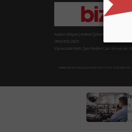
Avalon Bilişim Limited Şirketi
0850 850 2820
Vişnezade Mah. Şair Nedim Cad. Konak Ap. No:
www.bizial.shop bulunan tüm ürün ürünlere ait açı
İ
İş
sü
7 