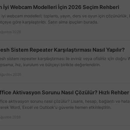
n İyi Webcam Modelleri İçin 2026 Seçim Rehberi
 iyi webcam modelleri; toplantı, yayın, ders ve oyun için çözünürlük, 
tçeye göre karşılaştırıldı. Satın alma ipuçları burada.
Ağustos 2026
esh Sistem Repeater Karşılaştırması Nasıl Yapılır?
sh sistem repeater karşılaştırması ile eviniz veya ofisiniz için doğru
psama, hız, kurulum ve bütçeyi birlikte değerlendirin.
Ağustos 2026
ffice Aktivasyon Sorunu Nasıl Çözülür? Hızlı Rehber
fice aktivasyon sorunu nasıl çözülür? Lisans, hesap, bağlantı ve hata 
erek Word, Excel ve Outlook'u güvenle hemen etkinleştirin.
Ağustos 2026