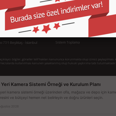
KURUMSAL
M
İletişim
İl
Sipariş Takibi
S.
Gizlilik ve Kullanım Şartları
De
Kargo ve Taşıma Bilgileri
H
Garanti ve İade
Sistem Toplama
77/1 Beşiktaş - İstanbul
klayıcı bilgiler, görseller telif hakları kanununca korunmakta olup izinsiz paylaşılması, k
mecralarda kullanılması kanunen yasaklanmış olup hukuki yaptırıma tabi tutulmaktadır
ş Yeri Kamera Sistemi Örneği ve Kurulum Planı
 yeri kamera sistemi örneği üzerinden ofis, mağaza ve depo için kamer
resini ve bütçeyi hemen net belirleyin ve doğru ürünleri seçin.
Ağustos 2026