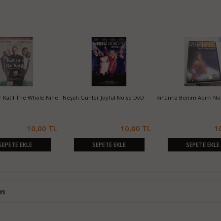
 of
Koruyucu Machine Gun Preacher
Pouic Pouic Squeak Squeak DvD
Ray
DvD
00 TL
10,00 TL
10,00 TL
SEPETE EKLE
SEPETE EKLE
rı