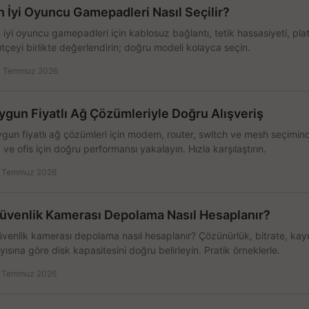
n İyi Oyuncu Gamepadleri Nasıl Seçilir?
 iyi oyuncu gamepadleri için kablosuz bağlantı, tetik hassasiyeti, pl
tçeyi birlikte değerlendirin; doğru modeli kolayca seçin.
 Temmuz 2026
ygun Fiyatlı Ağ Çözümleriyle Doğru Alışveriş
gun fiyatlı ağ çözümleri için modem, router, switch ve mesh seçimin
 ve ofis için doğru performansı yakalayın. Hızla karşılaştırın.
 Temmuz 2026
üvenlik Kamerası Depolama Nasıl Hesaplanır?
venlik kamerası depolama nasıl hesaplanır? Çözünürlük, bitrate, kay
yısına göre disk kapasitesini doğru belirleyin. Pratik örneklerle.
 Temmuz 2026