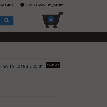
ye Girişi
Üye Olmak İstiyorum
0
 How to Lose a Guy in 10
Stokta yok