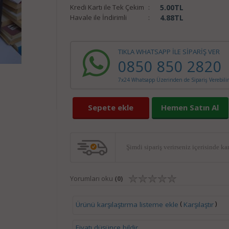
Kredi Kartı ile Tek Çekim
:
5.00
TL
Havale ile İndirimli
:
4.88
TL
TIKLA WHATSAPP İLE SİPARİŞ VER
0850 850 2820
7x24 Whatsapp Üzerinden de Sipariş Verebilir
Sepete ekle
Hemen Satın Al
Şimdi sipariş verirseniz
içerisinde ka
Yorumları oku
(0)
(
)
Ürünü karşılaştırma listeme ekle
Karşılaştır
Fiyatı düşünce bildir