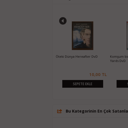
 Joyful Noise DvD
Rihanna Benim Adım No? DvD
Hayalet Sevgililerim Ghost
Girlfriends Past DvD
10,00 TL
10,00 TL
10,
PETE EKLE
SEPETE EKLE
SEPETE EKLE
Bu Kategorinin En Çok Satanla