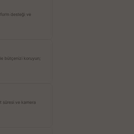
atform desteği ve
de bütçenizi koruyun;
ıt süresi ve kamera