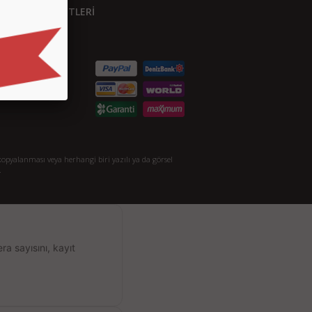
ÜŞTERİ HİZMETLERİ
etişim
S.S.
taylı Arama
akkımızda
opyalanması veya herhangi biri yazılı ya da görsel
.
a sayısını, kayıt