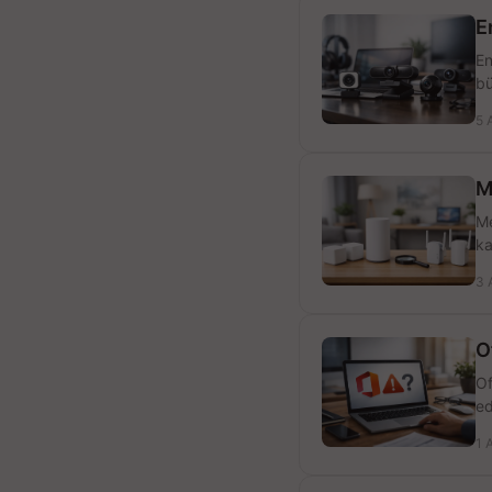
E
En
bü
5 
M
Me
ka
3 
O
Of
ed
1 