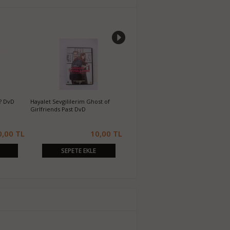
 DvD
360 DvD
Paris'te 2 Gün T
DvD
10,00 TL
10,00 TL
SEPETE EKLE
SEPETE EKLE
SEPE