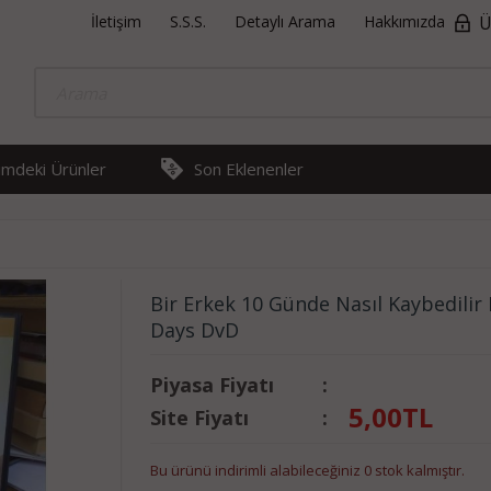
İletişim
S.S.S.
Detaylı Arama
Hakkımızda
Ü
rimdeki Ürünler
Son Eklenenler
Bir Erkek 10 Günde Nasıl Kaybedilir
Days DvD
Piyasa Fiyatı
:
5,00
TL
Site Fiyatı
:
Bu ürünü indirimli alabileceğiniz 0 stok kalmıştır.