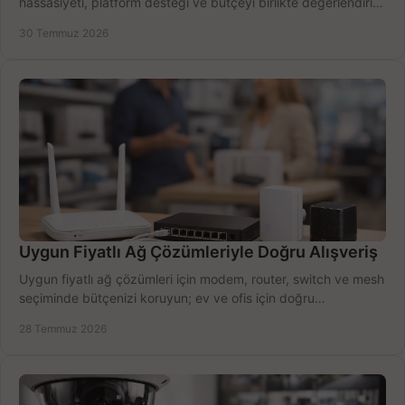
hassasiyeti, platform desteği ve bütçeyi birlikte değerlendirin;
doğru modeli kolayca seçin.
30 Temmuz 2026
Uygun Fiyatlı Ağ Çözümleriyle Doğru Alışveriş
Uygun fiyatlı ağ çözümleri için modem, router, switch ve mesh
seçiminde bütçenizi koruyun; ev ve ofis için doğru
performansı yakalayın. Hızla karşılaştırın.
28 Temmuz 2026