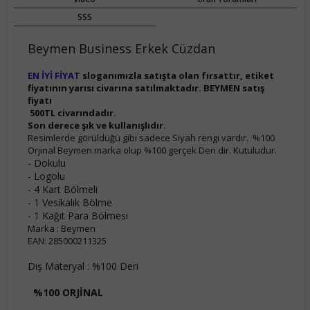
SSS
Beymen Business Erkek Cüzdan
EN İYİ FİYAT
sloganımızla satışta olan fırsattır, etiket
fiyatının yarısı civarına satılmaktadır. BEYMEN satış
fiyatı
500TL civarındadır.
Son derece şık ve kullanışlıdır.
Resimlerde görüldüğü gibi sadece Siyah rengi vardır. %100
Orjinal Beymen marka olup %100 gerçek Deri dir. Kutuludur.
- Dokulu
- Logolu
- 4 Kart Bölmeli
- 1 Vesikalık Bölme
- 1 Kağıt Para Bölmesi
Marka : Beymen
EAN: 285000211325
Dış Materyal : %100 Deri
%100 ORJİNAL