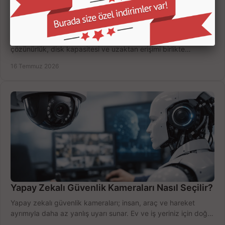
Kamera Kayıt Cihazı İncelemesi Nasıl Yapılır?
Kamera kayıt cihazı incelemesi yaparken kanal sayısı,
çözünürlük, disk kapasitesi ve uzaktan erişimi birlikte
değerlendirin; bütçenizi doğru yönetin.
16 Temmuz 2026
Yapay Zekalı Güvenlik Kameraları Nasıl Seçilir?
Yapay zekalı güvenlik kameraları; insan, araç ve hareket
ayrımıyla daha az yanlış uyarı sunar. Ev ve iş yeriniz için doğru
modeli, fiyatı karşılaştırın.