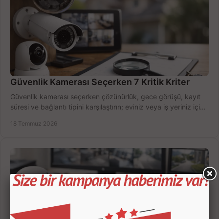
Güvenlik Kamerası Seçerken 7 Kritik Kriter
Güvenlik kamerası seçerken çözünürlük, gece görüşü, kayıt
süresi ve bağlantı tipini karşılaştırın; eviniz veya iş yeriniz için
doğru sistemi hemen seçin.
18 Temmuz 2026