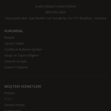
Avalon Bilişim Limited Şirketi
0850 850 2820
Vişnezade Mah. Şair Nedim Cad. Konak Ap. No:77/1 Beşiktaş - İstanbul
KURUMSAL
İletişim
Sipariş Takibi
Gizlilik ve Kullanım Şartları
Kargo ve Taşıma Bilgileri
Garanti ve İade
Sistem Toplama
MÜŞTERİ HİZMETLERİ
İletişim
S.S.S.
Detaylı Arama
Hakkımızda