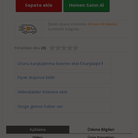
Sepete ekle
Hemen Satın Al
Şimdi sipariş verirseniz
44 saat 44 dakika
içerisinde kargoda.
Yorumları oku
(0)
(
)
Ürünü karşılaştırma listeme ekle
Karşılaştır
Fiyatı düşünce bildir
Aklımdakiler listesine ekle
Stoga girince haber ver
Açıklama
Ödeme Bilgileri
Video
Ürün Yorumları