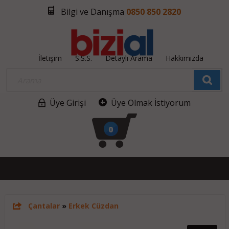
Bilgi ve Danışma
0850 850 2820
İletişim
S.S.S.
Detaylı Arama
Hakkımızda
Üye Girişi
Üye Olmak İstiyorum
0
Çantalar
»
Erkek Cüzdan