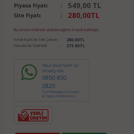
549,00 TL
Piyasa Fiyatı
:
280,00
TL
Site Fiyatı
:
Bu ürünü indirimli alabileceğiniz 0 stok kalmıştır.
Kredi Kartı ile Tek Çekim
:
280.00
TL
Havale ile İndirimli
:
273.00
TL
TIKLA WHATSAPP İLE
SİPARİŞ VER
0850 850
2820
7x24 Whatsapp Üzerinden
de Sipariş Verebilirsiniz.