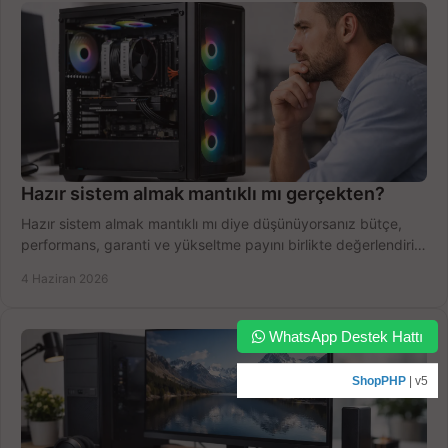
Hazır sistem almak mantıklı mı gerçekten?
Hazır sistem almak mantıklı mı diye düşünüyorsanız bütçe,
performans, garanti ve yükseltme payını birlikte değerlendirin,
doğru seçin.
4 Haziran 2026
WhatsApp Destek Hattı
ShopPHP
| v5