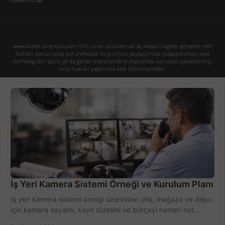
www.bizial.shop bulunan tüm ürün ürünlere ait açıklayıcı bilgiler, görseller telif
hakları kanununca korunmakta olup izinsiz paylaşılması, kopyalanması veya
herhangi biri yazılı ya da görsel mecralarda kullanılması kanunen yasaklanmış
olup hukuki yaptırıma tabi tutulmaktadır.
İş Yeri Kamera Sistemi Örneği ve Kurulum Planı
İş yeri kamera sistemi örneği üzerinden ofis, mağaza ve depo
için kamera sayısını, kayıt süresini ve bütçeyi hemen net
belirleyin ve doğru ürünleri seçin.