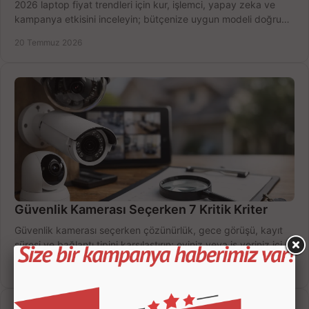
2026 laptop fiyat trendleri için kur, işlemci, yapay zeka ve
kampanya etkisini inceleyin; bütçenize uygun modeli doğru
zamanda seçmenin yollarını görün.
20 Temmuz 2026
Güvenlik Kamerası Seçerken 7 Kritik Kriter
Güvenlik kamerası seçerken çözünürlük, gece görüşü, kayıt
süresi ve bağlantı tipini karşılaştırın; eviniz veya iş yeriniz için
doğru sistemi hemen seçin.
18 Temmuz 2026