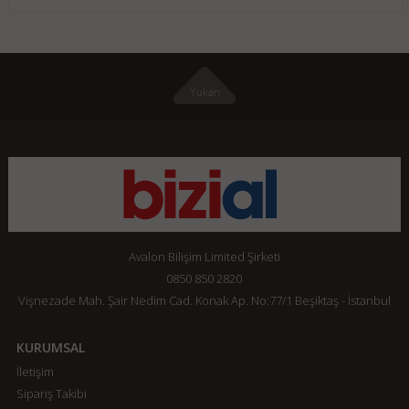
Avalon Bilişim Limited Şirketi
0850 850 2820
Vişnezade Mah. Şair Nedim Cad. Konak Ap. No:77/1 Beşiktaş - İstanbul
KURUMSAL
İletişim
Sipariş Takibi