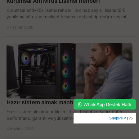
Kurumsal Antivirüs Lisansı Rehberi
Kurumsal antivirüs lisansı rehberi ile cihaz sayısı, lisans türü,
yenileme süresi ve maliyet hesabını netleştirip doğru seçimi
yapın.
6 Haziran 2026
Hazır sistem almak mantıklı mı gerçekten?
WhatsApp Destek Hattı
Hazır sistem almak mantıklı mı diye düşünüyorsanız bütçe,
performans, garanti ve yükseltme payını birlikte değerlendirin,
ShopPHP
| v5
doğru seçin.
4 Haziran 2026