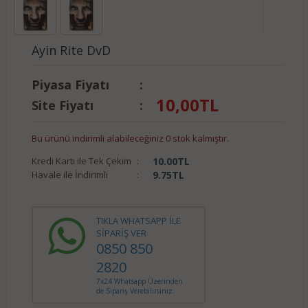
Ayin Rite DvD
Piyasa Fiyatı
:
10,00
TL
Site Fiyatı
:
Bu ürünü indirimli alabileceğiniz 0 stok kalmıştır.
Kredi Kartı ile Tek Çekim
:
10.00
TL
Havale ile İndirimli
:
9.75
TL
TIKLA WHATSAPP İLE
SİPARİŞ VER
0850 850
2820
7x24 Whatsapp Üzerinden
de Sipariş Verebilirsiniz.