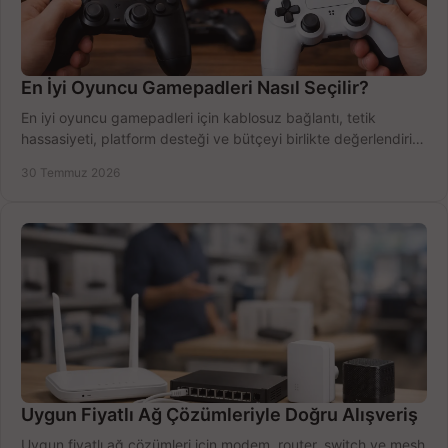
En İyi Oyuncu Gamepadleri Nasıl Seçilir?
En iyi oyuncu gamepadleri için kablosuz bağlantı, tetik
hassasiyeti, platform desteği ve bütçeyi birlikte değerlendirin;
doğru modeli kolayca seçin.
30 Temmuz 2026
Uygun Fiyatlı Ağ Çözümleriyle Doğru Alışveriş
Uygun fiyatlı ağ çözümleri için modem, router, switch ve mesh