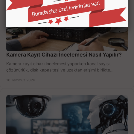
Kamera Kayıt Cihazı İncelemesi Nasıl Yapılır?
Kamera kayıt cihazı incelemesi yaparken kanal sayısı,
çözünürlük, disk kapasitesi ve uzaktan erişimi birlikte
değerlendirin; bütçenizi doğru yönetin.
16 Temmuz 2026