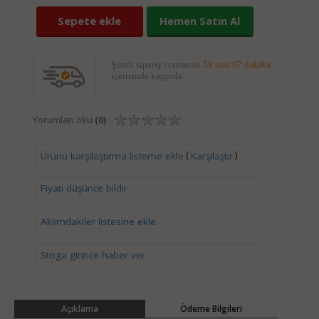
Sepete ekle
Hemen Satın Al
Şimdi sipariş verirseniz
59 saat 07 dakika
içerisinde kargoda.
Yorumları oku
(0)
(
)
Ürünü karşılaştırma listeme ekle
Karşılaştır
Fiyatı düşünce bildir
Aklımdakiler listesine ekle
Stoga girince haber ver
Açıklama
Ödeme Bilgileri