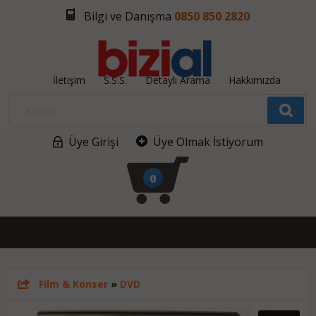
Bilgi ve Danışma
0850 850 2820
İletişim
S.S.S.
Detaylı Arama
Hakkımızda
Üye Girişi
Üye Olmak İstiyorum
0
Film & Konser
»
DVD