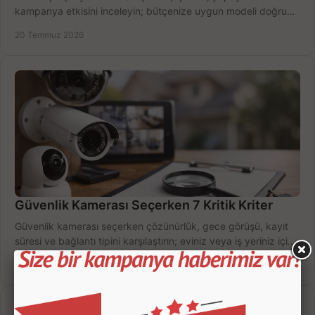
kampanya etkisini inceleyin; bütçenize uygun modeli doğru
zamanda seçmenin yollarını görün.
20 Temmuz 2026
Güvenlik Kamerası Seçerken 7 Kritik Kriter
Güvenlik kamerası seçerken çözünürlük, gece görüşü, kayıt
süresi ve bağlantı tipini karşılaştırın; eviniz veya iş yeriniz için
doğru sistemi hemen seçin.
18 Temmuz 2026