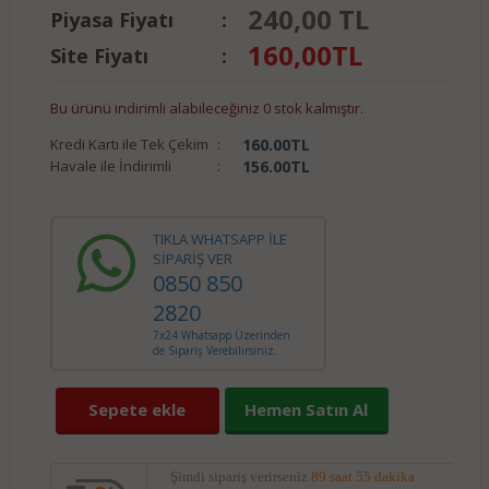
240,00 TL
Piyasa Fiyatı
:
160,00
TL
Site Fiyatı
:
Bu ürünü indirimli alabileceğiniz 0 stok kalmıştır.
Kredi Kartı ile Tek Çekim
:
160.00
TL
Havale ile İndirimli
:
156.00
TL
TIKLA WHATSAPP İLE
SİPARİŞ VER
0850 850
2820
7x24 Whatsapp Üzerinden
de Sipariş Verebilirsiniz.
Sepete ekle
Hemen Satın Al
Şimdi sipariş verirseniz
89 saat 55 dakika