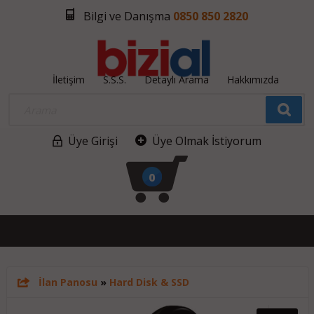
Bilgi ve Danışma
0850 850 2820
İletişim
S.S.S.
Detaylı Arama
Hakkımızda
Üye Girişi
Üye Olmak İstiyorum
0
İlan Panosu
»
Hard Disk & SSD