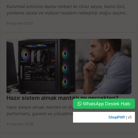
Kurumsal antivirüs lisansı rehberi ile cihaz sayısı, lisans türü,
yenileme süresi ve maliyet hesabını netleştirip doğru seçimi
yapın.
6 Haziran 2026
Hazır sistem almak mantıklı mı gerçekten?
WhatsApp Destek Hattı
Hazır sistem almak mantıklı mı diye düşünüyorsanız bütçe,
performans, garanti ve yükseltme payını birlikte değerlendirin,
ShopPHP
| v5
doğru seçin.
4 Haziran 2026