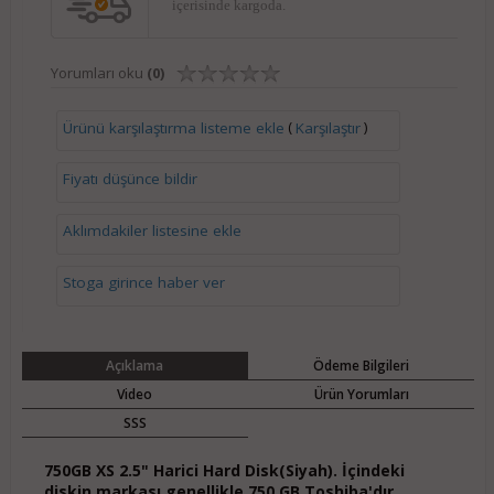
içerisinde kargoda.
Yorumları oku
(0)
(
)
Ürünü karşılaştırma listeme ekle
Karşılaştır
Fiyatı düşünce bildir
Aklımdakiler listesine ekle
Stoga girince haber ver
Açıklama
Ödeme Bilgileri
Video
Ürün Yorumları
SSS
750GB XS 2.5" Harici Hard Disk(Siyah). İçindeki
diskin markası genellikle 750 GB Toshiba'dır.