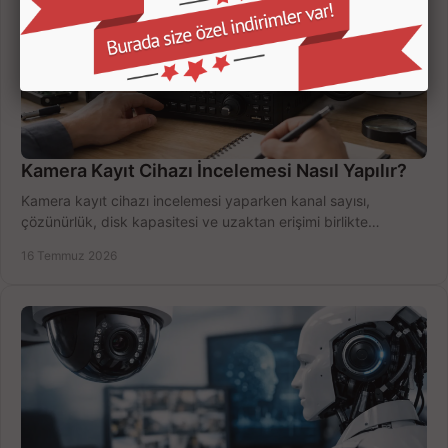
Kamera Kayıt Cihazı İncelemesi Nasıl Yapılır?
Kamera kayıt cihazı incelemesi yaparken kanal sayısı,
çözünürlük, disk kapasitesi ve uzaktan erişimi birlikte
değerlendirin; bütçenizi doğru yönetin.
16 Temmuz 2026