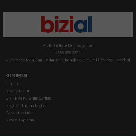
Avalon Bilişim Limited Şirketi
0850 850 2820
Vişnezade Mah. Şair Nedim Cad. Konak Ap. No:77/1 Beşiktaş - İstanbul
KURUMSAL
İletişim
Sipariş Takibi
Gizlilik ve Kullanım Şartları
Kargo ve Taşıma Bilgileri
Garanti ve İade
Sistem Toplama