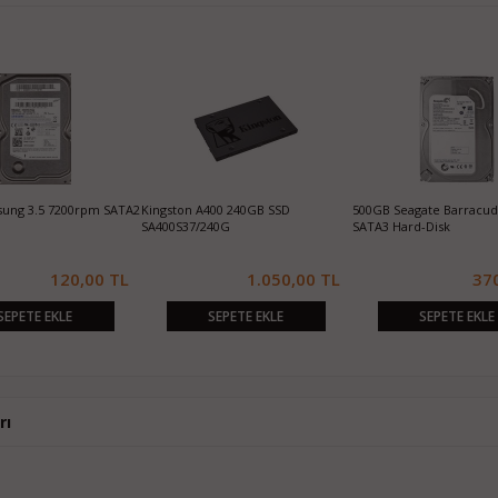
 EVO SATA3 SSD
256GB Sandisk X300s 2.5 SATA3 SSD
128GB Hikvision E100 550/430
Sata3 2.5" SSD
4.200,00 TL
1.050,00 TL
1.150,00
E EKLE
SEPETE EKLE
SEPETE EKLE
rı