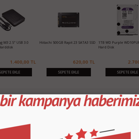
3
500GB Samsung 7200rpm 16MB
320GB Samsung M3 2.5" USB 3.0
Hiitachi
Cache 3.5" SATA2 HARD DISK
Taşınabilir Harddisk
TL
370,00 TL
320,00 TL
SEPETE EKLE
SEPETE EKLE