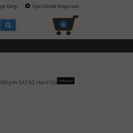
ye Girişi
Üye Olmak İstiyorum
0
200rpm SATA2 Hard Disk
Stokta yok