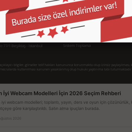
KURUMSAL
M
İletişim
İl
Sipariş Takibi
S.
Gizlilik ve Kullanım Şartları
De
Kargo ve Taşıma Bilgileri
H
Garanti ve İade
Sistem Toplama
77/1 Beşiktaş - İstanbul
klayıcı bilgiler, görseller telif hakları kanununca korunmakta olup izinsiz paylaşılması, k
mecralarda kullanılması kanunen yasaklanmış olup hukuki yaptırıma tabi tutulmaktadır
n İyi Webcam Modelleri İçin 2026 Seçim Rehberi
 iyi webcam modelleri; toplantı, yayın, ders ve oyun için çözünürlük, 
tçeye göre karşılaştırıldı. Satın alma ipuçları burada.
Ağustos 2026