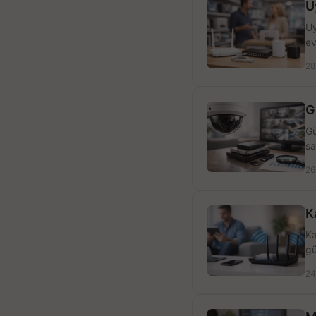
U
Uy
ev
28
G
Gü
sa
26
K
Ka
gü
24