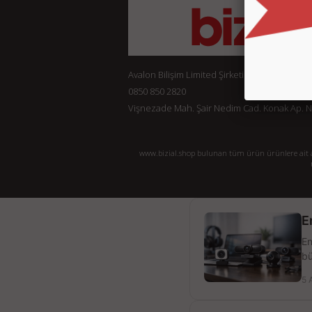
Avalon Bilişim Limited Şirketi
0850 850 2820
Vişnezade Mah. Şair Nedim Cad. Konak Ap. No:
www.bizial.shop bulunan tüm ürün ürünlere ait açı
E
En
bü
5 