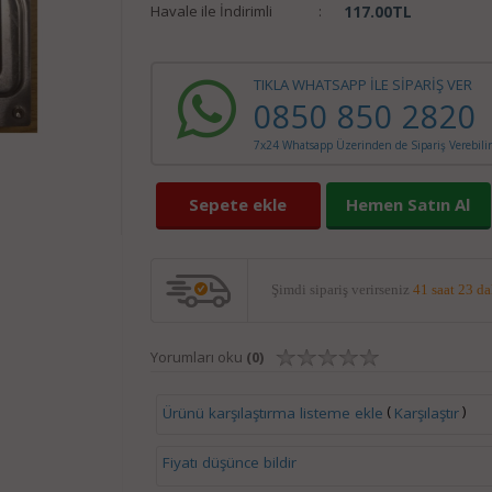
Havale ile İndirimli
:
117.00
TL
TIKLA WHATSAPP İLE SİPARİŞ VER
0850 850 2820
7x24 Whatsapp Üzerinden de Sipariş Verebilir
Sepete ekle
Hemen Satın Al
Şimdi sipariş verirseniz
41 saat 23 d
Yorumları oku
(0)
(
)
Ürünü karşılaştırma listeme ekle
Karşılaştır
Fiyatı düşünce bildir