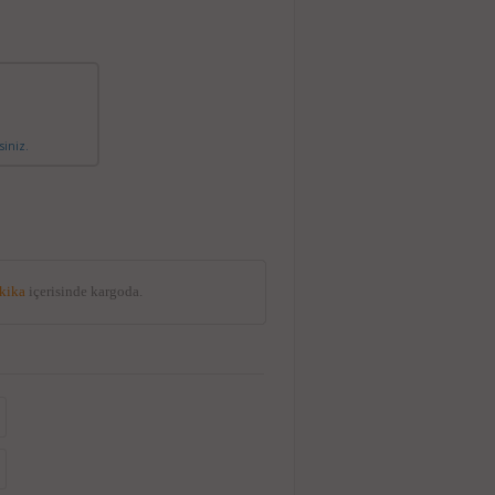
siniz.
akika
içerisinde kargoda.