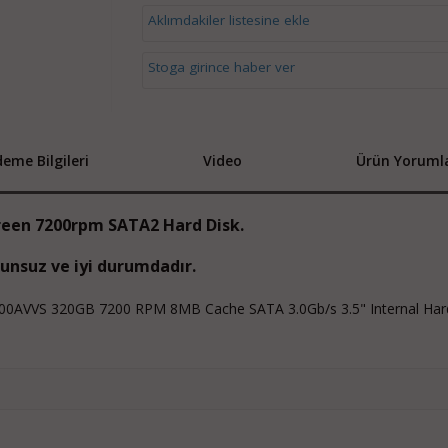
Aklımdakiler listesine ekle
Stoga girince haber ver
eme Bilgileri
Video
Ürün Yorumla
reen 7200rpm SATA2 Hard Disk.
runsuz ve iyi durumdadır.
200AVVS 320GB 7200 RPM 8MB Cache SATA 3.0Gb/s 3.5" Internal Har