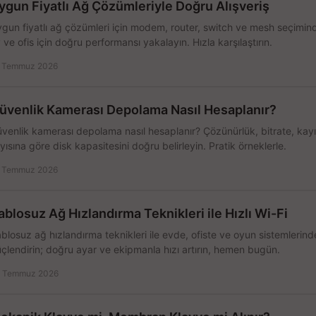
ygun Fiyatlı Ağ Çözümleriyle Doğru Alışveriş
gun fiyatlı ağ çözümleri için modem, router, switch ve mesh seçimin
 ve ofis için doğru performansı yakalayın. Hızla karşılaştırın.
 Temmuz 2026
üvenlik Kamerası Depolama Nasıl Hesaplanır?
venlik kamerası depolama nasıl hesaplanır? Çözünürlük, bitrate, kay
yısına göre disk kapasitesini doğru belirleyin. Pratik örneklerle.
 Temmuz 2026
ablosuz Ağ Hızlandırma Teknikleri ile Hızlı Wi-Fi
blosuz ağ hızlandırma teknikleri ile evde, ofiste ve oyun sistemlerinde
çlendirin; doğru ayar ve ekipmanla hızı artırın, hemen bugün.
 Temmuz 2026