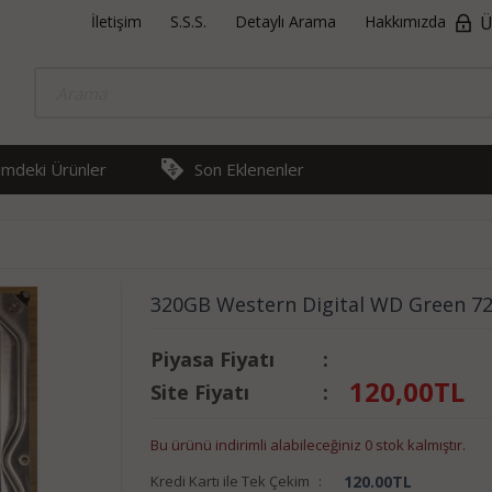
İletişim
S.S.S.
Detaylı Arama
Hakkımızda
Ü
rimdeki Ürünler
Son Eklenenler
320GB Western Digital WD Green 7
Piyasa Fiyatı
:
120,00
TL
Site Fiyatı
:
Bu ürünü indirimli alabileceğiniz 0 stok kalmıştır.
Kredi Kartı ile Tek Çekim
:
120.00
TL