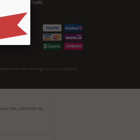
ÜŞTERİ HİZMETLERİ
etişim
S.S.
taylı Arama
akkımızda
opyalanması veya herhangi biri yazılı ya da görsel
.
kare hızı, mikrofon ve