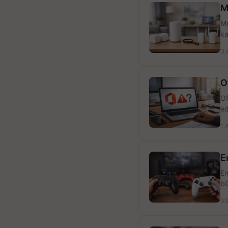
M
Me
ka
3 
O
Of
ed
1 
E
En
bü
30