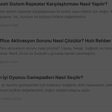
esh Sistem Repeater Karşılaştırması Nasıl Yapılır?
sh sistem repeater karşılaştırması ile eviniz veya ofisiniz için doğru
psama, hız, kurulum ve bütçeyi birlikte değerlendirin.
Ağustos 2026
ffice Aktivasyon Sorunu Nasıl Çözülür? Hızlı Rehber
fice aktivasyon sorunu nasıl çözülür? Lisans, hesap, bağlantı ve hata 
erek Word, Excel ve Outlook'u güvenle hemen etkinleştirin.
Ağustos 2026
n İyi Oyuncu Gamepadleri Nasıl Seçilir?
 iyi oyuncu gamepadleri için kablosuz bağlantı, tetik hassasiyeti, pl
tçeyi birlikte değerlendirin; doğru modeli kolayca seçin.
 Temmuz 2026