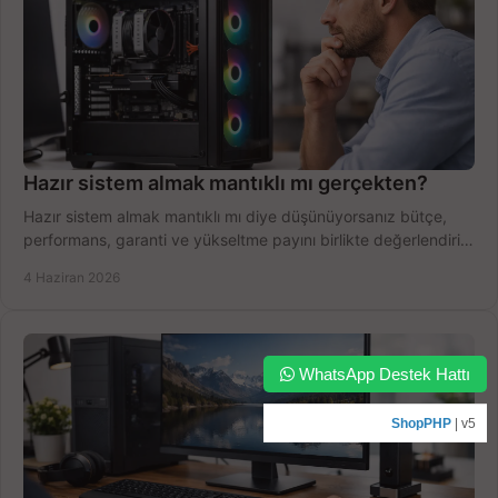
Hazır sistem almak mantıklı mı gerçekten?
Hazır sistem almak mantıklı mı diye düşünüyorsanız bütçe,
performans, garanti ve yükseltme payını birlikte değerlendirin,
doğru seçin.
4 Haziran 2026
WhatsApp Destek Hattı
ShopPHP
| v5