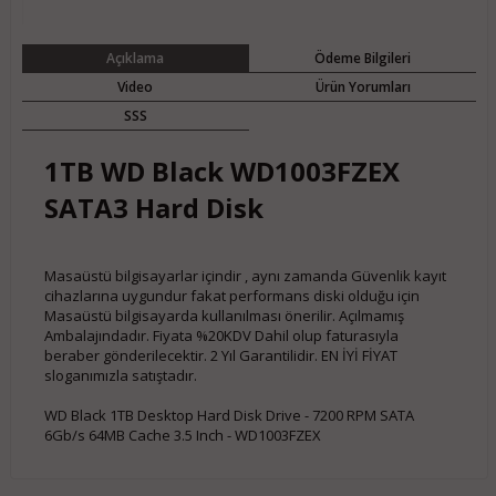
Açıklama
Ödeme Bilgileri
Video
Ürün Yorumları
SSS
1TB WD Black WD1003FZEX
SATA3 Hard Disk
Masaüstü bilgisayarlar içindir , aynı zamanda Güvenlik kayıt
cihazlarına uygundur fakat performans diski olduğu için
Masaüstü bilgisayarda kullanılması önerilir. Açılmamış
Ambalajındadır. Fiyata %20KDV Dahil olup faturasıyla
beraber gönderilecektir. 2 Yıl Garantilidir. EN İYİ FİYAT
sloganımızla satıştadır.
WD Black 1TB Desktop Hard Disk Drive - 7200 RPM SATA
6Gb/s 64MB Cache 3.5 Inch - WD1003FZEX