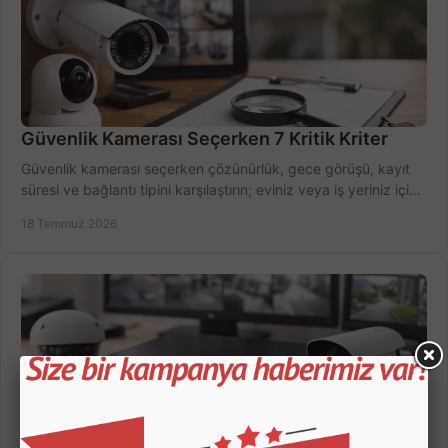
Güvenlik Kamerası Seçerken 7 Kritik Kriter
Güvenlik kamerası seçerken çözünürlük, gece görüşü, kayıt
süresi ve bağlantı tipini karşılaştırın; eviniz veya iş yeriniz için
doğru sistemi hemen seçin.
18 Temmuz 2026