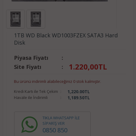
1TB WD Black WD1003FZEX SATA3 Hard
Disk
Piyasa Fiyatı
:
1.220,00
TL
Site Fiyatı
:
Bu ürünü indirimli alabileceğiniz 0 stok kalmıştır.
Kredi Kartı ile Tek Çekim
:
1,220.00
TL
Havale ile İndirimli
:
1,189.50
TL
TIKLA WHATSAPP İLE
SİPARİŞ VER
0850 850