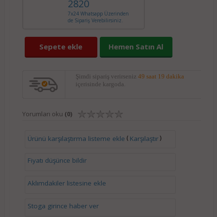
2820
7x24 Whatsapp Üzerinden
de Sipariş Verebilirsiniz.
Sepete ekle
Hemen Satın Al
Şimdi sipariş verirseniz
49 saat 19 dakika
içerisinde kargoda.
Yorumları oku
(0)
(
)
Ürünü karşılaştırma listeme ekle
Karşılaştır
Fiyatı düşünce bildir
Aklımdakiler listesine ekle
Stoga girince haber ver