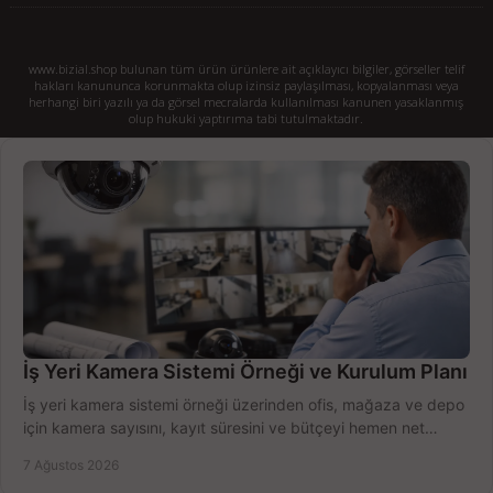
www.bizial.shop bulunan tüm ürün ürünlere ait açıklayıcı bilgiler, görseller telif
hakları kanununca korunmakta olup izinsiz paylaşılması, kopyalanması veya
herhangi biri yazılı ya da görsel mecralarda kullanılması kanunen yasaklanmış
olup hukuki yaptırıma tabi tutulmaktadır.
İş Yeri Kamera Sistemi Örneği ve Kurulum Planı
İş yeri kamera sistemi örneği üzerinden ofis, mağaza ve depo
için kamera sayısını, kayıt süresini ve bütçeyi hemen net
belirleyin ve doğru ürünleri seçin.
7 Ağustos 2026