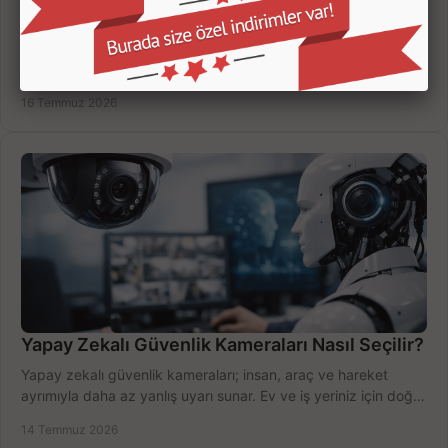
Kamera Kayıt Cihazı İncelemesi Nasıl Yapılır?
Kamera kayıt cihazı incelemesi yaparken kanal sayısı,
çözünürlük, disk kapasitesi ve uzaktan erişimi birlikte
değerlendirin; bütçenizi doğru yönetin.
16 Temmuz 2026
Yapay Zekalı Güvenlik Kameraları Nasıl Seçilir?
Yapay zekalı güvenlik kameraları; insan, araç ve hareket
ayrımıyla daha az yanlış uyarı sunar. Ev ve iş yeriniz için doğru
modeli, fiyatı karşılaştırın.
14 Temmuz 2026