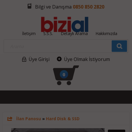
Bilgi ve Danışma
0850 850 2820
İletişim
S.S.S.
Detaylı Arama
Hakkımızda
Üye Girişi
Üye Olmak İstiyorum
0
İlan Panosu
»
Hard Disk & SSD