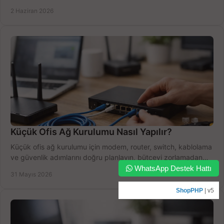
boşa harcamayın.
2 Haziran 2026
Küçük Ofis Ağ Kurulumu Nasıl Yapılır?
Küçük ofis ağ kurulumu için modem, router, switch, kablolama
ve güvenlik adımlarını doğru planlayın, bütçeyi zorlamadan
verim alın.
WhatsApp Destek Hattı
31 Mayıs 2026
ShopPHP
| v5