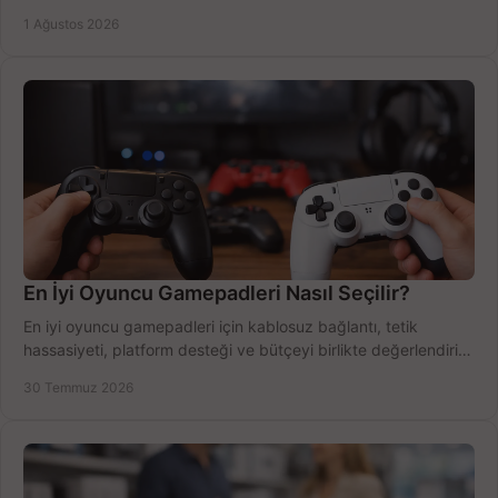
Outlook'u güvenle hemen etkinleştirin.
1 Ağustos 2026
En İyi Oyuncu Gamepadleri Nasıl Seçilir?
En iyi oyuncu gamepadleri için kablosuz bağlantı, tetik
hassasiyeti, platform desteği ve bütçeyi birlikte değerlendirin;
doğru modeli kolayca seçin.
30 Temmuz 2026