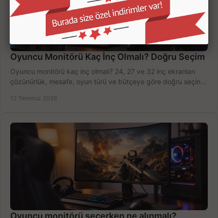
Oyuncu Monitörü Kaç İnç Olmalı? Doğru Seçim
Oyuncu monitörü kaç inç olmalı? 24, 27 ve 32 inç ekranları
çözünürlük, mesafe, oyun türü ve bütçeye göre doğru seçin,
fırsatları değerlendirin, inceleyin.
12 Temmuz 2026
Oyuncu monitörü seçerken ne alınmalı?