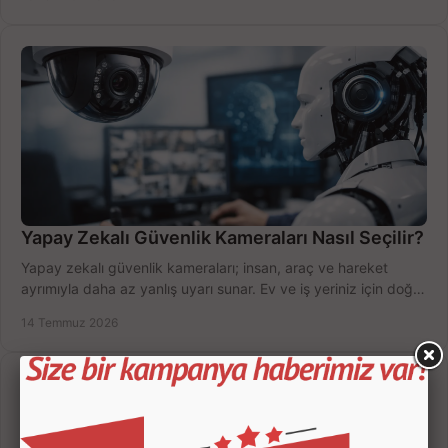
Yapay Zekalı Güvenlik Kameraları Nasıl Seçilir?
Yapay zekalı güvenlik kameraları; insan, araç ve hareket
ayrımıyla daha az yanlış uyarı sunar. Ev ve iş yeriniz için doğru
modeli, fiyatı karşılaştırın.
14 Temmuz 2026