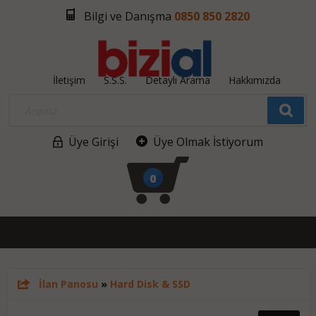
Bilgi ve Danışma
0850 850 2820
İletişim
S.S.S.
Detaylı Arama
Hakkımızda
Üye Girişi
Üye Olmak İstiyorum
0
İlan Panosu
»
Hard Disk & SSD