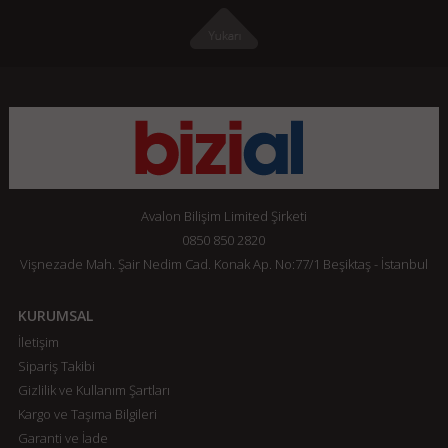
Avalon Bilişim Limited Şirketi
0850 850 2820
Vişnezade Mah. Şair Nedim Cad. Konak Ap. No:77/1 Beşiktaş - İstanbul
KURUMSAL
İletişim
Sipariş Takibi
Gizlilik ve Kullanım Şartları
Kargo ve Taşıma Bilgileri
Garanti ve İade