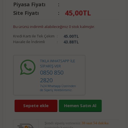
Piyasa Fiyatı
:
45,00
TL
Site Fiyatı
:
Bu ürünü indirimli alabileceğiniz 0 stok kalmıştır.
Kredi Kartı ile Tek Çekim
:
45.00
TL
Havale ile İndirimli
:
43.88
TL
TIKLA WHATSAPP İLE
SİPARİŞ VER
0850 850
2820
7x24 Whatsapp Üzerinden
de Sipariş Verebilirsiniz.
Sepete ekle
Hemen Satın Al
Şimdi sipariş verirseniz
38 saat 54 dakika
içerisinde kargoda.