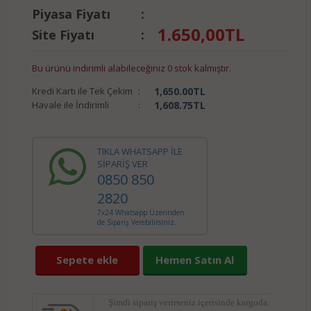
Piyasa Fiyatı
:
1.650,00
TL
Site Fiyatı
:
Bu ürünü indirimli alabileceğiniz 0 stok kalmıştır.
Kredi Kartı ile Tek Çekim
:
1,650.00
TL
Havale ile İndirimli
:
1,608.75
TL
TIKLA WHATSAPP İLE
SİPARİŞ VER
0850 850
2820
7x24 Whatsapp Üzerinden
de Sipariş Verebilirsiniz.
Sepete ekle
Hemen Satın Al
Şimdi sipariş verirseniz
içerisinde kargoda.