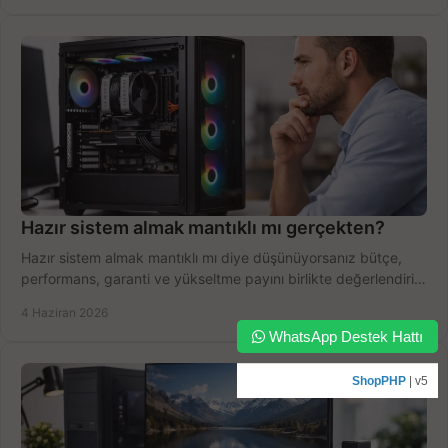
Hazır sistem almak mantıklı mı gerçekten?
Hazır sistem almak mantıklı mı diye düşünüyorsanız bütçe,
performans, garanti ve yükseltme payını birlikte değerlendirin,
doğru seçin.
4 Haziran 2026
WhatsApp Destek Hattı
ShopPHP
| v5