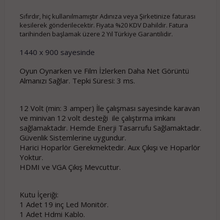
Sıfırdır, hiç kullanılmamıştır Adınıza veya Şirketinize faturası
kesilerek gönderilecektir. Fiyata %20 KDV Dahildir. Fatura
tarihinden başlamak üzere 2 Yıl Türkiye Garantilidir.
1440 x 900 sayesinde
Oyun Oynarken ve Film İzlerken Daha Net Görüntü
Almanızı Sağlar. Tepki Süresi: 3 ms.
12 Volt (min: 3 amper) İle
çalışması sayesinde karavan
ve minivan 12 volt desteği ile çalıştırma i
mkanı
sağlamaktadır. Hemde Enerji Tasarrufu Sağlamaktadır.
Güvenlik
Sistemlerine uygundur.
Harici Hoparlör Gerekmektedir. Aux Çıkışı ve Hoparlör
Yoktur.
HDMI ve VGA Çıkış Mevcuttur.
Kutu İçeriği:
1 Adet 19 inç Led Monitör.
1 Adet Hdmi Kablo.