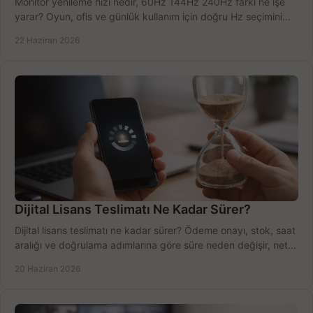
Monitör yenileme hızı nedir, 60Hz 144Hz 240Hz farkı ne işe
yarar? Oyun, ofis ve günlük kullanım için doğru Hz seçimini
net öğrenin.
22 Haziran 2026
Dijital Lisans Teslimatı Ne Kadar Sürer?
Dijital lisans teslimatı ne kadar sürer? Ödeme onayı, stok, saat
aralığı ve doğrulama adımlarına göre süre neden değişir, net
öğrenin.
20 Haziran 2026