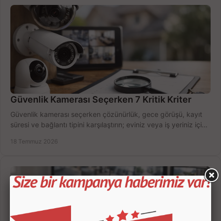
Güvenlik Kamerası Seçerken 7 Kritik Kriter
Güvenlik kamerası seçerken çözünürlük, gece görüşü, kayıt
süresi ve bağlantı tipini karşılaştırın; eviniz veya iş yeriniz için
doğru sistemi hemen seçin.
18 Temmuz 2026