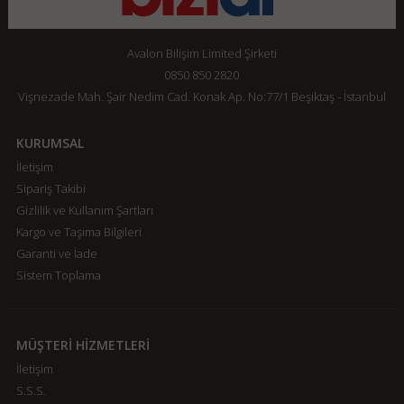
Avalon Bilişim Limited Şirketi
0850 850 2820
Vişnezade Mah. Şair Nedim Cad. Konak Ap. No:77/1 Beşiktaş - İstanbul
KURUMSAL
İletişim
Sipariş Takibi
Gizlilik ve Kullanım Şartları
Kargo ve Taşıma Bilgileri
Garanti ve İade
Sistem Toplama
MÜŞTERİ HİZMETLERİ
İletişim
S.S.S.