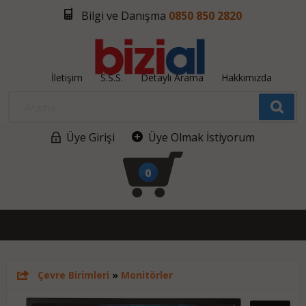
Bilgi ve Danışma
0850 850 2820
İletişim
S.S.S.
Detaylı Arama
Hakkımızda
Üye Girişi
Üye Olmak İstiyorum
0
Çevre Birimleri
»
Monitörler