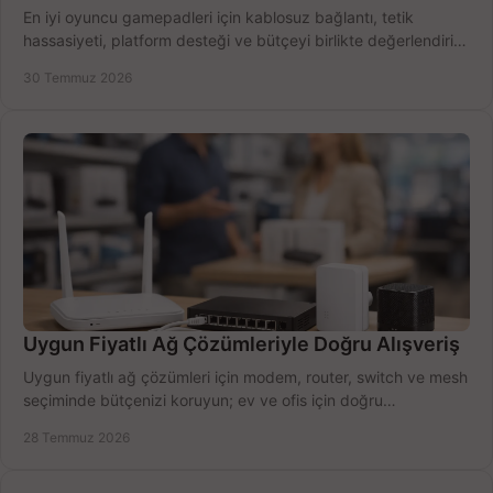
En iyi oyuncu gamepadleri için kablosuz bağlantı, tetik
hassasiyeti, platform desteği ve bütçeyi birlikte değerlendirin;
doğru modeli kolayca seçin.
30 Temmuz 2026
Uygun Fiyatlı Ağ Çözümleriyle Doğru Alışveriş
Uygun fiyatlı ağ çözümleri için modem, router, switch ve mesh
seçiminde bütçenizi koruyun; ev ve ofis için doğru
performansı yakalayın. Hızla karşılaştırın.
28 Temmuz 2026