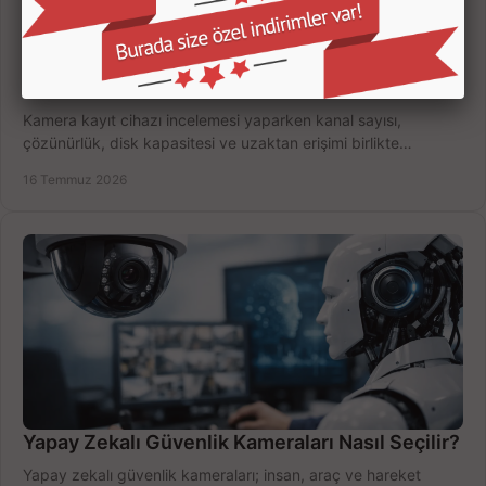
Kamera Kayıt Cihazı İncelemesi Nasıl Yapılır?
Kamera kayıt cihazı incelemesi yaparken kanal sayısı,
çözünürlük, disk kapasitesi ve uzaktan erişimi birlikte
değerlendirin; bütçenizi doğru yönetin.
16 Temmuz 2026
Yapay Zekalı Güvenlik Kameraları Nasıl Seçilir?
Yapay zekalı güvenlik kameraları; insan, araç ve hareket