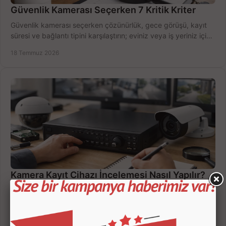
Güvenlik Kamerası Seçerken 7 Kritik Kriter
Güvenlik kamerası seçerken çözünürlük, gece görüşü, kayıt
süresi ve bağlantı tipini karşılaştırın; eviniz veya iş yeriniz için
doğru sistemi hemen seçin.
18 Temmuz 2026
Kamera Kayıt Cihazı İncelemesi Nasıl Yapılır?
Kamera kayıt cihazı incelemesi yaparken kanal sayısı,
çözünürlük, disk kapasitesi ve uzaktan erişimi birlikte
değerlendirin; bütçenizi doğru yönetin.
16 Temmuz 2026