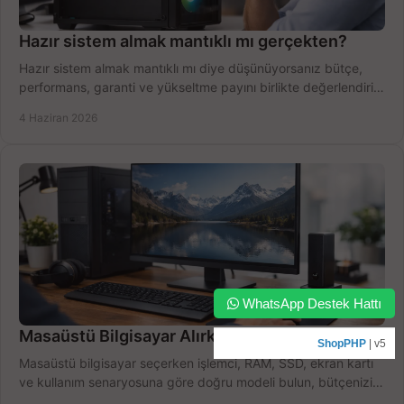
Hazır sistem almak mantıklı mı gerçekten?
Hazır sistem almak mantıklı mı diye düşünüyorsanız bütçe,
performans, garanti ve yükseltme payını birlikte değerlendirin,
doğru seçin.
4 Haziran 2026
WhatsApp Destek Hattı
Masaüstü Bilgisayar Alırken Doğru Seçim
ShopPHP
| v5
Masaüstü bilgisayar seçerken işlemci, RAM, SSD, ekran kartı
ve kullanım senaryosuna göre doğru modeli bulun, bütçenizi
boşa harcamayın.