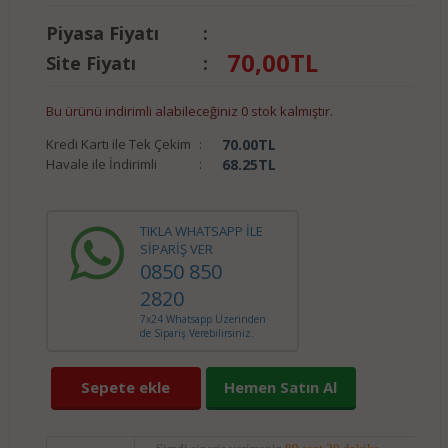
Piyasa Fiyatı
:
70,00
TL
Site Fiyatı
:
Bu ürünü indirimli alabileceğiniz 0 stok kalmıştır.
Kredi Kartı ile Tek Çekim
:
70.00
TL
Havale ile İndirimli
:
68.25
TL
TIKLA WHATSAPP İLE
SİPARİŞ VER
0850 850
2820
7x24 Whatsapp Üzerinden
de Sipariş Verebilirsiniz.
Sepete ekle
Hemen Satın Al