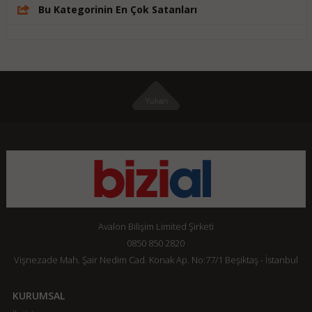
Bu Kategorinin En Çok Satanları
Avalon Bilişim Limited Şirketi
0850 850 2820
Vişnezade Mah. Şair Nedim Cad. Konak Ap. No:77/1 Beşiktaş - İstanbul
KURUMSAL