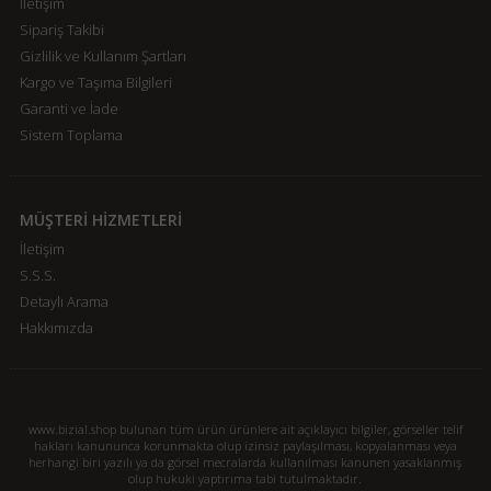
İletişim
Sipariş Takibi
Gizlilik ve Kullanım Şartları
Kargo ve Taşıma Bilgileri
Garanti ve İade
Sistem Toplama
MÜŞTERİ HİZMETLERİ
İletişim
S.S.S.
Detaylı Arama
Hakkımızda
www.bizial.shop bulunan tüm ürün ürünlere ait açıklayıcı bilgiler, görseller telif
hakları kanununca korunmakta olup izinsiz paylaşılması, kopyalanması veya
herhangi biri yazılı ya da görsel mecralarda kullanılması kanunen yasaklanmış
olup hukuki yaptırıma tabi tutulmaktadır.