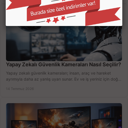
Yapay Zekalı Güvenlik Kameraları Nasıl Seçilir?
Yapay zekalı güvenlik kameraları; insan, araç ve hareket
ayrımıyla daha az yanlış uyarı sunar. Ev ve iş yeriniz için doğru
modeli, fiyatı karşılaştırın.
14 Temmuz 2026