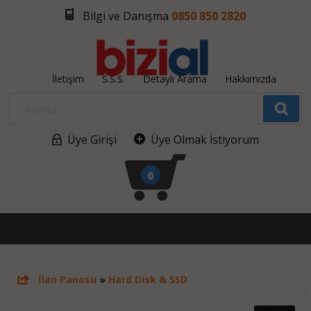
Bilgi ve Danışma
0850 850 2820
İletişim
S.S.S.
Detaylı Arama
Hakkımızda
Üye Girişi
Üye Olmak İstiyorum
0
İlan Panosu
»
Hard Disk & SSD