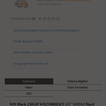
Şimdi sipariş verirseniz
89 saat 30 dakika
içerisinde kargoda.
Yorumları oku
(0)
(
)
Ürünü karşılaştırma listeme ekle
Karşılaştır
Fiyatı düşünce bildir
Aklımdakiler listesine ekle
Stoga girince haber ver
Açıklama
Ödeme Bilgileri
Video
Ürün Yorumları
SSS
WD Black 250GB WD2500BEKT 2.5" SATA2 Hard