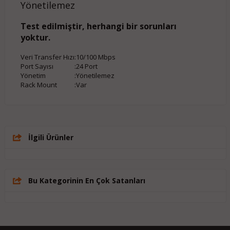
Yönetilemez
Test edilmiştir, herhangi bir sorunları
yoktur.
Veri Transfer Hızı
:
10/100 Mbps
Port Sayısı
:
24 Port
Yönetim
:
Yönetilemez
Rack Mount
:
Var
İlgili Ürünler
Bu Kategorinin En Çok Satanları