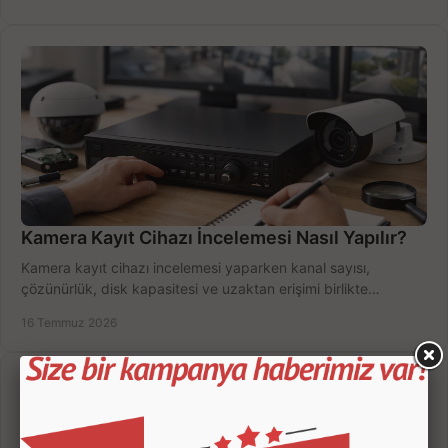
Kamera Kayıt Cihazı İncelemesi Nasıl Yapılır?
Kamera kayıt cihazı incelemesi yaparken kanal sayısı,
çözünürlük, disk kapasitesi ve uzaktan erişimi birlikte
değerlendirin; bütçenizi doğru yönetin.
16 Temmuz 2026