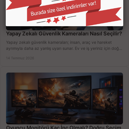
Yapay Zekalı Güvenlik Kameraları Nasıl Seçilir?
Yapay zekalı güvenlik kameraları; insan, araç ve hareket
ayrımıyla daha az yanlış uyarı sunar. Ev ve iş yeriniz için doğru
modeli, fiyatı karşılaştırın.
14 Temmuz 2026
Oyuncu Monitörü Kaç İnç Olmalı? Doğru Seçim