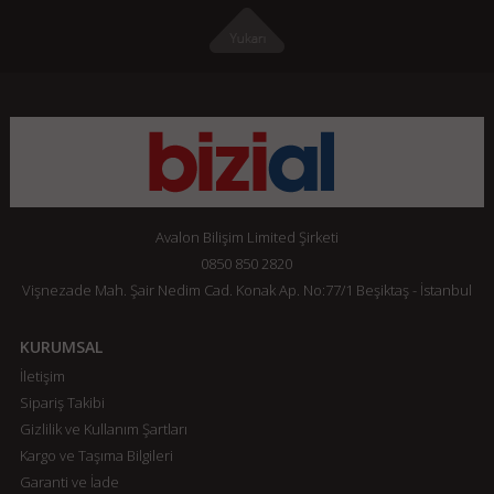
Avalon Bilişim Limited Şirketi
0850 850 2820
Vişnezade Mah. Şair Nedim Cad. Konak Ap. No:77/1 Beşiktaş - İstanbul
KURUMSAL
İletişim
Sipariş Takibi
Gizlilik ve Kullanım Şartları
Kargo ve Taşıma Bilgileri
Garanti ve İade