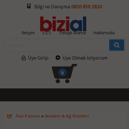
Bilgi ve Danışma
0850 850 2820
İletişim
S.S.S.
Detaylı Arama
Hakkımızda
Üye Girişi
Üye Olmak İstiyorum
0
İlan Panosu
»
Modem & Ağ Ürünleri