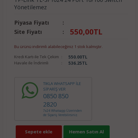
Yönetilemez
Piyasa Fiyatı
:
550,00
TL
Site Fiyatı
:
Bu ürünü indirimli alabileceğiniz 1 stok kalmıştır.
Kredi Kartı ile Tek Çekim
:
550.00
TL
Havale ile İndirimli
:
536.25
TL
TIKLA WHATSAPP İLE
SİPARİŞ VER
0850 850
2820
7x24 Whatsapp Üzerinden
de Sipariş Verebilirsiniz.
Sepete ekle
Hemen Satın Al