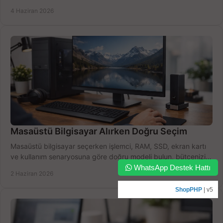
doğru seçin.
4 Haziran 2026
Masaüstü Bilgisayar Alırken Doğru Seçim
Masaüstü bilgisayar seçerken işlemci, RAM, SSD, ekran kartı
ve kullanım senaryosuna göre doğru modeli bulun, bütçenizi
boşa harcamayın.
WhatsApp Destek Hattı
2 Haziran 2026
ShopPHP
| v5