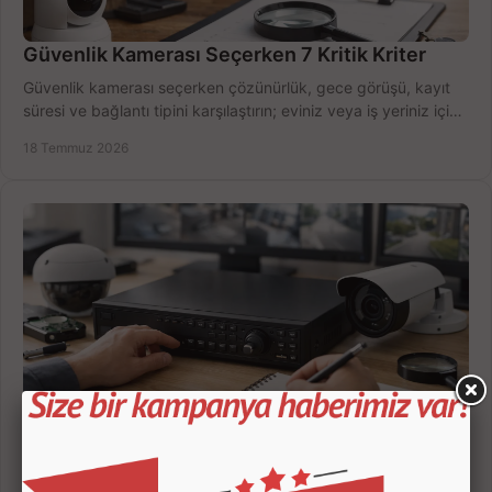
Güvenlik Kamerası Seçerken 7 Kritik Kriter
Güvenlik kamerası seçerken çözünürlük, gece görüşü, kayıt
süresi ve bağlantı tipini karşılaştırın; eviniz veya iş yeriniz için
doğru sistemi hemen seçin.
18 Temmuz 2026
Kamera Kayıt Cihazı İncelemesi Nasıl Yapılır?
Kamera kayıt cihazı incelemesi yaparken kanal sayısı,
çözünürlük, disk kapasitesi ve uzaktan erişimi birlikte