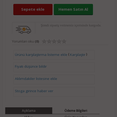
Sepete ekle
Hemen Satın Al
Şimdi sipariş verirseniz
içerisinde kargoda.
Yorumları oku
(0)
(
)
Ürünü karşılaştırma listeme ekle
Karşılaştır
Fiyatı düşünce bildir
Aklımdakiler listesine ekle
Stoga girince haber ver
Açıklama
Ödeme Bilgileri