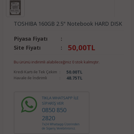
TOSHIBA 160GB 2.5" Notebook HARD DISK
Piyasa Fiyatı
:
50,00
TL
Site Fiyatı
:
Bu ürünü indirimli alabileceğiniz 0 stok kalmıştır.
Kredi Kartı ile Tek Çekim
:
50.00
TL
Havale ile İndirimli
:
48.75
TL
TIKLA WHATSAPP İLE
SİPARİŞ VER
0850 850
2820
7x24 Whatsapp Üzerinden
de Sipariş Verebilirsiniz.