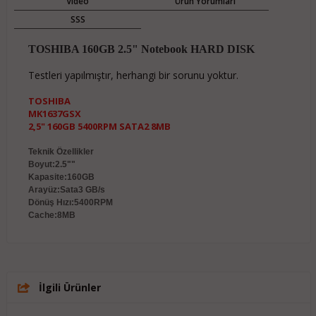
Video
Ürün Yorumları
SSS
TOSHIBA 160GB 2.5" Notebook HARD DISK
Testleri yapılmıştır, herhangi bir sorunu yoktur.
TOSHIBA
MK1637GSX
2,5" 160GB 5400RPM SATA2 8MB
Teknik Özellikler
Boyut:2.5""
Kapasite:160GB
Arayüz:Sata3 GB/s
Dönüş Hızı:5400RPM
Cache:8MB
İlgili Ürünler