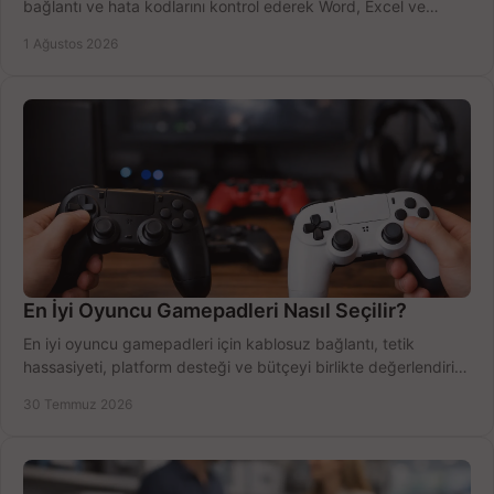
bağlantı ve hata kodlarını kontrol ederek Word, Excel ve
Outlook'u güvenle hemen etkinleştirin.
1 Ağustos 2026
En İyi Oyuncu Gamepadleri Nasıl Seçilir?
En iyi oyuncu gamepadleri için kablosuz bağlantı, tetik
hassasiyeti, platform desteği ve bütçeyi birlikte değerlendirin;
doğru modeli kolayca seçin.
30 Temmuz 2026