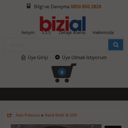
Bilgi ve Danışma
0850 850 2820
İletişim
S.S.S.
Detaylı Arama
Hakkımızda
Üye Girişi
Üye Olmak İstiyorum
0
İlan Panosu
»
Hard Disk & SSD