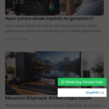
Hazır sistem almak mantıklı mı gerçekten?
Hazır sistem almak mantıklı mı diye düşünüyorsanız bütçe,
performans, garanti ve yükseltme payını birlikte değerlendirin,
doğru seçin.
4 Haziran 2026
WhatsApp Destek Hattı
ShopPHP
| v5
Masaüstü Bilgisayar Alırken Doğru Seçim
Masaüstü bilgisayar seçerken işlemci, RAM, SSD, ekran kartı