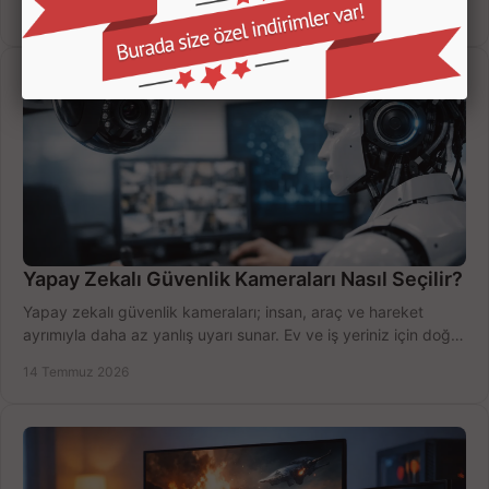
değerlendirin; bütçenizi doğru yönetin.
16 Temmuz 2026
Yapay Zekalı Güvenlik Kameraları Nasıl Seçilir?
Yapay zekalı güvenlik kameraları; insan, araç ve hareket
ayrımıyla daha az yanlış uyarı sunar. Ev ve iş yeriniz için doğru
modeli, fiyatı karşılaştırın.
14 Temmuz 2026