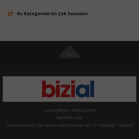
Bu Kategorinin En Çok Satanları
Avalon Bilişim Limited Şirketi
0850 850 2820
Vişnezade Mah. Şair Nedim Cad. Konak Ap. No:77/1 Beşiktaş - İstanbul