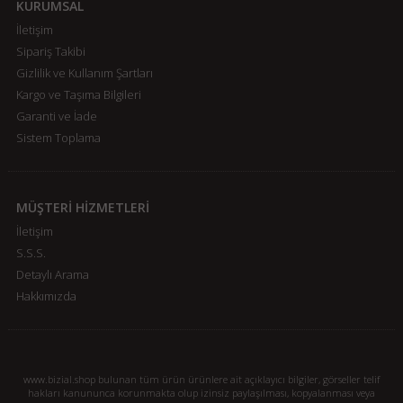
KURUMSAL
İletişim
Sipariş Takibi
Gizlilik ve Kullanım Şartları
Kargo ve Taşıma Bilgileri
Garanti ve İade
Sistem Toplama
MÜŞTERİ HİZMETLERİ
İletişim
S.S.S.
Detaylı Arama
Hakkımızda
www.bizial.shop bulunan tüm ürün ürünlere ait açıklayıcı bilgiler, görseller telif
hakları kanununca korunmakta olup izinsiz paylaşılması, kopyalanması veya