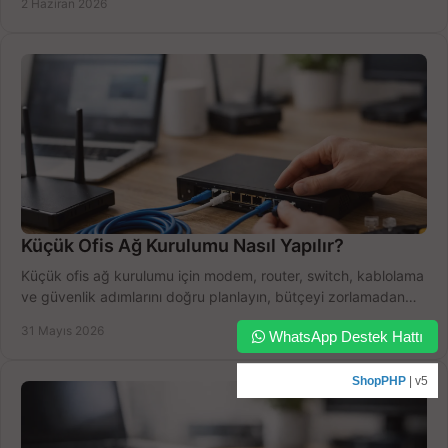
2 Haziran 2026
Küçük Ofis Ağ Kurulumu Nasıl Yapılır?
Küçük ofis ağ kurulumu için modem, router, switch, kablolama
ve güvenlik adımlarını doğru planlayın, bütçeyi zorlamadan
verim alın.
31 Mayıs 2026
WhatsApp Destek Hattı
ShopPHP
| v5