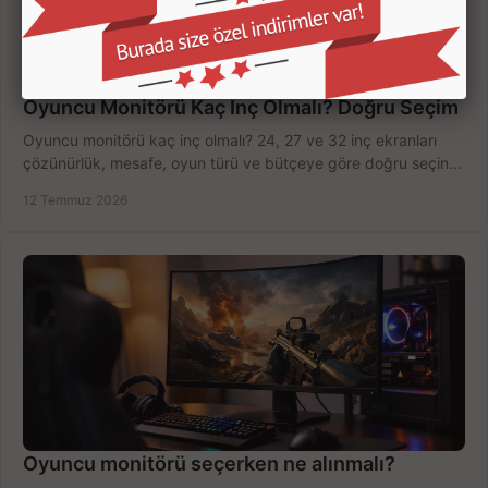
Oyuncu Monitörü Kaç İnç Olmalı? Doğru Seçim
Oyuncu monitörü kaç inç olmalı? 24, 27 ve 32 inç ekranları
çözünürlük, mesafe, oyun türü ve bütçeye göre doğru seçin,
fırsatları değerlendirin, inceleyin.
12 Temmuz 2026
Oyuncu monitörü seçerken ne alınmalı?