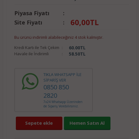
Piyasa Fiyatı
:
60,00
TL
Site Fiyatı
:
Bu ürünü indirimli alabileceğiniz 4 stok kalmıştır.
Kredi Kartı ile Tek Çekim
:
60.00
TL
Havale ile İndirimli
:
58.50
TL
TIKLA WHATSAPP İLE
SİPARİŞ VER
0850 850
2820
7x24 Whatsapp Üzerinden
de Sipariş Verebilirsiniz.
Sepete ekle
Hemen Satın Al