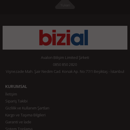
Avalon Bilişim Limited Şirketi
0850 850 2820
Vişnezade Mah. Şair Nedim Cad. Konak Ap. No:77/1 Beşiktaş - İstanbul
KURUMSAL
İletişim
Sipariş Takibi
Gizlilik ve Kullanım Şartları
Kargo ve Taşıma Bilgileri
Garanti ve İade
Sistem Toplama