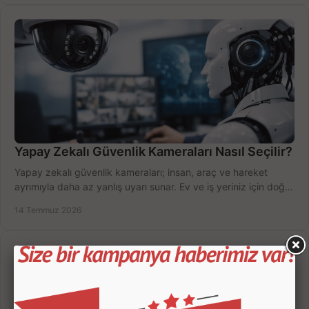
Yapay Zekalı Güvenlik Kameraları Nasıl Seçilir?
Yapay zekalı güvenlik kameraları; insan, araç ve hareket
ayrımıyla daha az yanlış uyarı sunar. Ev ve iş yeriniz için doğru
modeli, fiyatı karşılaştırın.
14 Temmuz 2026