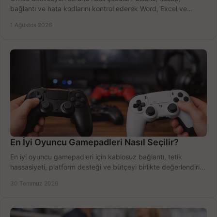
bağlantı ve hata kodlarını kontrol ederek Word, Excel ve
Outlook'u güvenle hemen etkinleştirin.
1 Ağustos 2026
En İyi Oyuncu Gamepadleri Nasıl Seçilir?
En iyi oyuncu gamepadleri için kablosuz bağlantı, tetik
hassasiyeti, platform desteği ve bütçeyi birlikte değerlendirin;
doğru modeli kolayca seçin.
30 Temmuz 2026