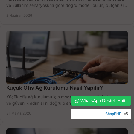
ve kullanım senaryosuna göre doğru modeli bulun, bütçenizi
boşa harcamayın.
2 Haziran 2026
Küçük Ofis Ağ Kurulumu Nasıl Yapılır?
Küçük ofis ağ kurulumu için modem, router, switch, kablolama
WhatsApp Destek Hattı
ve güvenlik adımlarını doğru planlayın, bütçeyi zorlamadan
verim alın.
31 Mayıs 2026
ShopPHP
| v5