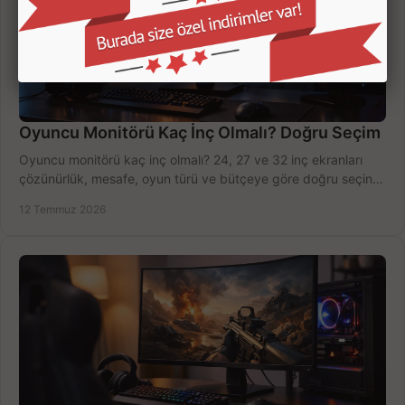
Oyuncu Monitörü Kaç İnç Olmalı? Doğru Seçim
Oyuncu monitörü kaç inç olmalı? 24, 27 ve 32 inç ekranları
çözünürlük, mesafe, oyun türü ve bütçeye göre doğru seçin,
fırsatları değerlendirin, inceleyin.
12 Temmuz 2026