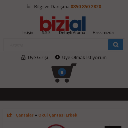
Bilgi ve Danışma
0850 850 2820
İletişim
S.S.S.
Detaylı Arama
Hakkımızda
Üye Girişi
Üye Olmak İstiyorum
0
Çantalar
»
Okul Çantası Erkek