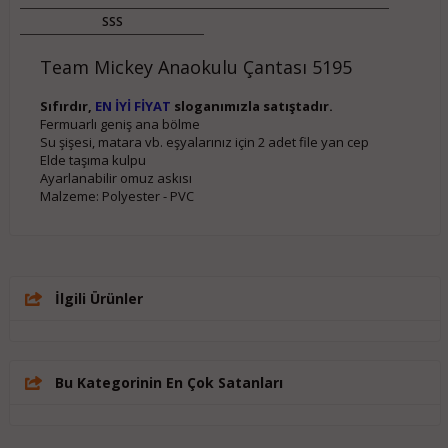
SSS
Team Mickey Anaokulu Çantası 5195
Sıfırdır,
EN İYİ FİYAT
sloganımızla satıştadır.
Fermuarlı geniş ana bölme

Su şişesi, matara vb. eşyalarınız için 2 adet file yan cep

Elde taşıma kulpu

Ayarlanabilir omuz askısı

Malzeme: Polyester - PVC
İlgili Ürünler
Bu Kategorinin En Çok Satanları