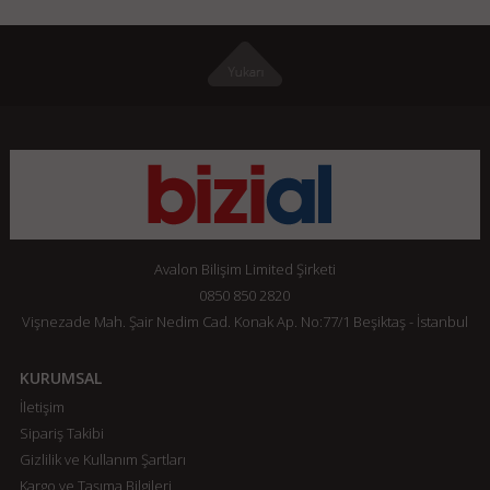
Avalon Bilişim Limited Şirketi
0850 850 2820
Vişnezade Mah. Şair Nedim Cad. Konak Ap. No:77/1 Beşiktaş - İstanbul
KURUMSAL
İletişim
Sipariş Takibi
Gizlilik ve Kullanım Şartları
Kargo ve Taşıma Bilgileri