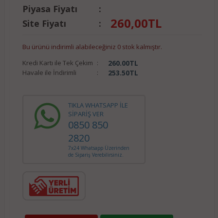
Piyasa Fiyatı
:
260,00
TL
Site Fiyatı
:
Bu ürünü indirimli alabileceğiniz 0 stok kalmıştır.
Kredi Kartı ile Tek Çekim
:
260.00
TL
Havale ile İndirimli
:
253.50
TL
TIKLA WHATSAPP İLE
SİPARİŞ VER
0850 850
2820
7x24 Whatsapp Üzerinden
de Sipariş Verebilirsiniz.