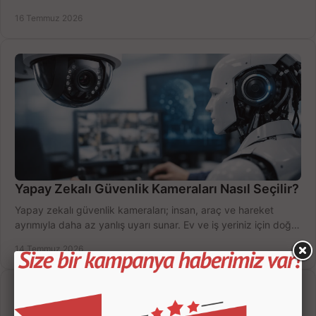
değerlendirin; bütçenizi doğru yönetin.
16 Temmuz 2026
Yapay Zekalı Güvenlik Kameraları Nasıl Seçilir?
Yapay zekalı güvenlik kameraları; insan, araç ve hareket
ayrımıyla daha az yanlış uyarı sunar. Ev ve iş yeriniz için doğru
modeli, fiyatı karşılaştırın.
14 Temmuz 2026