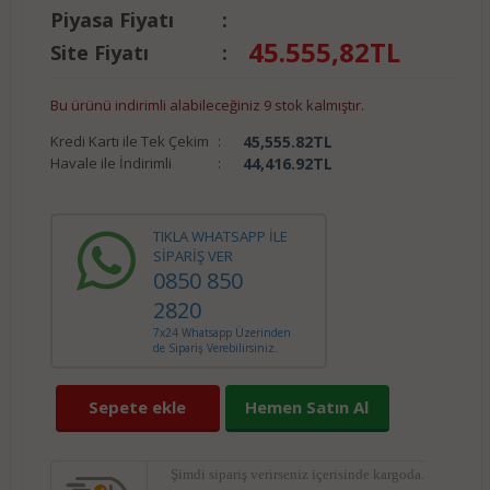
Piyasa Fiyatı
:
45.555,82
TL
Site Fiyatı
:
Bu ürünü indirimli alabileceğiniz 9 stok kalmıştır.
Kredi Kartı ile Tek Çekim
:
45,555.82
TL
Havale ile İndirimli
:
44,416.92
TL
TIKLA WHATSAPP İLE
SİPARİŞ VER
0850 850
2820
7x24 Whatsapp Üzerinden
de Sipariş Verebilirsiniz.
Sepete ekle
Hemen Satın Al
Şimdi sipariş verirseniz
içerisinde kargoda.