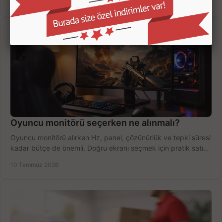
12 Temmuz 2026
Oyuncu monitörü seçerken ne alınmalı?
Oyuncu monitörü alırken Hz, panel, çözünürlük ve tepki süresi
kadar bütçe de önemli. Doğru ekranı seçmek için pratik satın
alma rehberi.
10 Temmuz 2026