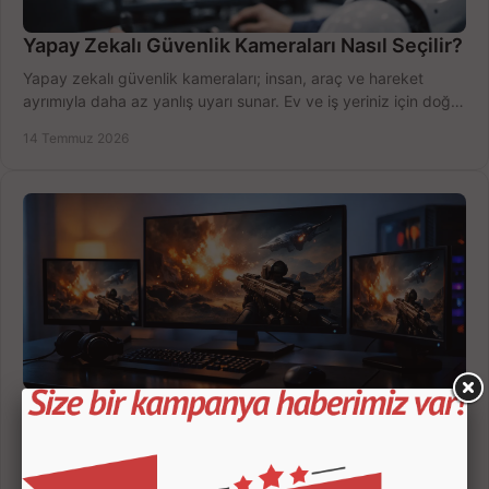
Yapay Zekalı Güvenlik Kameraları Nasıl Seçilir?
Yapay zekalı güvenlik kameraları; insan, araç ve hareket
ayrımıyla daha az yanlış uyarı sunar. Ev ve iş yeriniz için doğru
modeli, fiyatı karşılaştırın.
14 Temmuz 2026
Oyuncu Monitörü Kaç İnç Olmalı? Doğru Seçim
Oyuncu monitörü kaç inç olmalı? 24, 27 ve 32 inç ekranları
çözünürlük, mesafe, oyun türü ve bütçeye göre doğru seçin,
fırsatları değerlendirin, inceleyin.