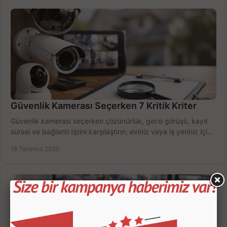
Güvenlik Kamerası Seçerken 7 Kritik Kriter
Güvenlik kamerası seçerken çözünürlük, gece görüşü, kayıt
süresi ve bağlantı tipini karşılaştırın; eviniz veya iş yeriniz için
doğru sistemi hemen seçin.
18 Temmuz 2026