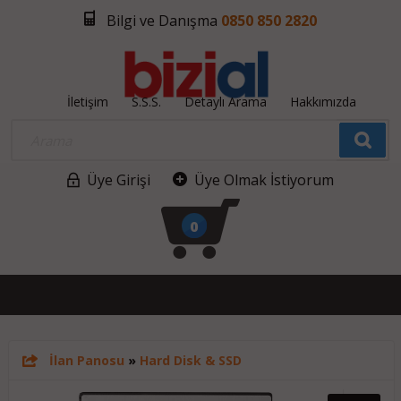
Bilgi ve Danışma
0850 850 2820
İletişim
S.S.S.
Detaylı Arama
Hakkımızda
Üye Girişi
Üye Olmak İstiyorum
0
İlan Panosu
»
Hard Disk & SSD