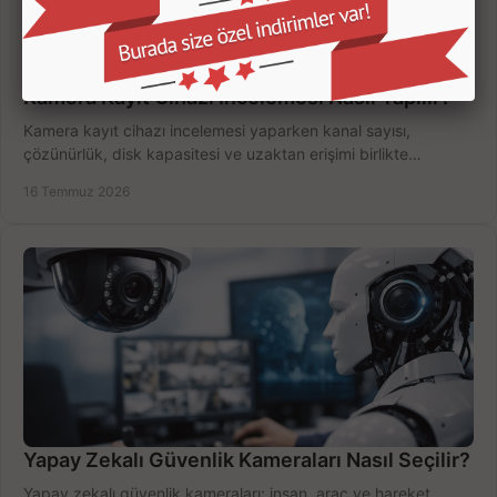
Kamera Kayıt Cihazı İncelemesi Nasıl Yapılır?
Kamera kayıt cihazı incelemesi yaparken kanal sayısı,
çözünürlük, disk kapasitesi ve uzaktan erişimi birlikte
değerlendirin; bütçenizi doğru yönetin.
16 Temmuz 2026
Yapay Zekalı Güvenlik Kameraları Nasıl Seçilir?
Yapay zekalı güvenlik kameraları; insan, araç ve hareket