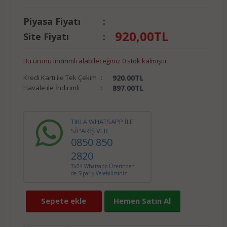
Piyasa Fiyatı
:
920,00
TL
Site Fiyatı
:
Bu ürünü indirimli alabileceğiniz 0 stok kalmıştır.
Kredi Kartı ile Tek Çekim
:
920.00
TL
Havale ile İndirimli
:
897.00
TL
TIKLA WHATSAPP İLE
SİPARİŞ VER
0850 850
2820
7x24 Whatsapp Üzerinden
de Sipariş Verebilirsiniz.
Sepete ekle
Hemen Satın Al