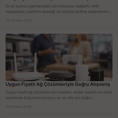
En iyi oyuncu gamepadleri için kablosuz bağlantı, tetik
hassasiyeti, platform desteği ve bütçeyi birlikte değerlendirin;
doğru modeli kolayca seçin.
30 Temmuz 2026
Uygun Fiyatlı Ağ Çözümleriyle Doğru Alışveriş
Uygun fiyatlı ağ çözümleri için modem, router, switch ve mesh
seçiminde bütçenizi koruyun; ev ve ofis için doğru
performansı yakalayın. Hızla karşılaştırın.
28 Temmuz 2026