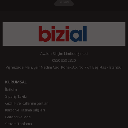
Avalon Bilişim Limited Şirketi
0850 850 2820
Vişnezade Mah. Şair Nedim Cad. Konak Ap. No:77/1 Beşiktaş - İstanbul
KURUMSAL
İletişim
Sipariş Takibi
Gizlilik ve Kullanım Şartları
Kargo ve Taşıma Bilgileri
Garanti ve İade
Sistem Toplama