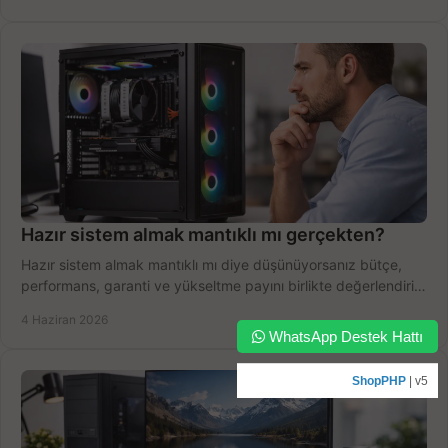
Hazır sistem almak mantıklı mı gerçekten?
Hazır sistem almak mantıklı mı diye düşünüyorsanız bütçe,
performans, garanti ve yükseltme payını birlikte değerlendirin,
doğru seçin.
4 Haziran 2026
WhatsApp Destek Hattı
ShopPHP
| v5