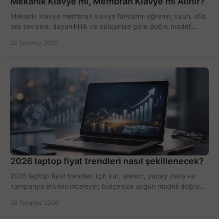
Mekanik Klavye mi, Membran Klavye mi Alınır?
Mekanik klavye membran klavye farklarını öğrenin; oyun, ofis,
ses seviyesi, dayanıklılık ve bütçenize göre doğru modeli
hızlıca seçin ve satın alın.
22 Temmuz 2026
2026 laptop fiyat trendleri nasıl şekillenecek?
2026 laptop fiyat trendleri için kur, işlemci, yapay zeka ve
kampanya etkisini inceleyin; bütçenize uygun modeli doğru
zamanda seçmenin yollarını görün.
20 Temmuz 2026