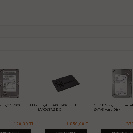
ung 3.5 7200rpm SATA2
Kingston A400 240GB SSD
500GB Seagate Barracu
SA400S37/240G
SATA3 Hard-Disk
120,00 TL
1.050,00 TL
37