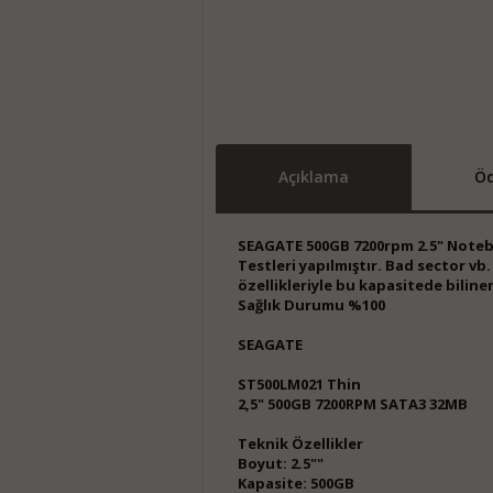
Açıklama
Öd
SEAGATE 500GB 7200rpm 2.5" Note
Testleri yapılmıştır. Bad sector v
özellikleriyle bu kapasitede biline
Sağlık Durumu %100
SEAGATE
ST500LM021 Thin
2,5" 500GB 7200RPM SATA3 32MB
Teknik Özellikler
Boyut: 2.5""
Kapasite: 500GB