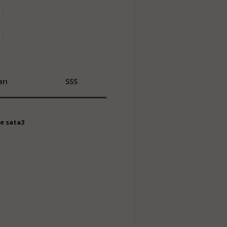
rı
SSS
ve sata3