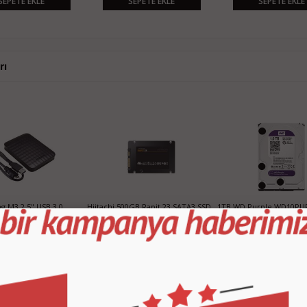
SEPETE EKLE
SEPETE EKLE
SEPETE EKLE
rı
 M3 2.5" USB 3.0
Hiitachi 500GB Rapit 23 SATA3 SSD
1TB WD Purple WD10PU
Harddisk
Hard Disk
1.400,00 TL
620,00 TL
2.70
SEPETE EKLE
SEPETE EKLE
SEPETE EKLE