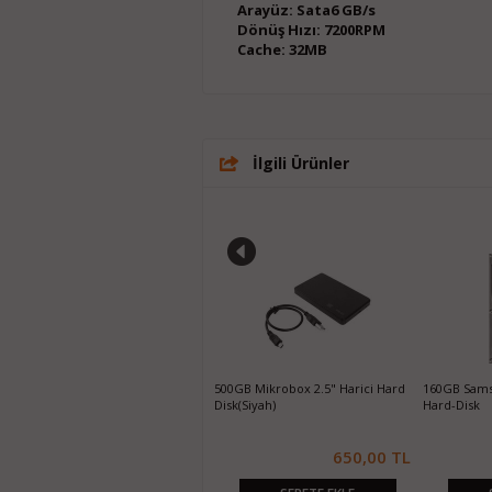
Arayüz: Sata6 GB/s
Dönüş Hızı: 7200RPM
Cache: 32MB
İlgili Ürünler
250GB Samsung 860 EVO SATA3
500GB Mikrobox 2.5" Harici Hard
160GB Sams
SSD
Disk(Siyah)
Hard-Disk
1.550,00 TL
650,00 TL