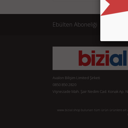
Ebülten Aboneliği
Avalon Bilişim Limited Şirketi
0850 850 2820
Vişnezade Mah. Şair Nedim Cad. Konak Ap. No:
www.bizial.shop bulunan tüm ürün ürünlere ait açı