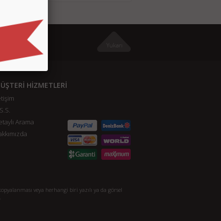
ÜŞTERİ HİZMETLERİ
etişim
S.S.
taylı Arama
akkımızda
opyalanması veya herhangi biri yazılı ya da görsel
.