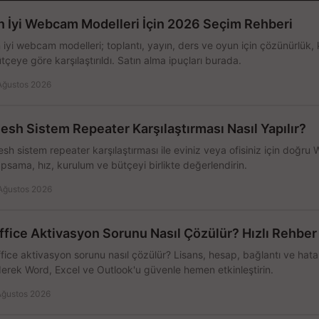
n İyi Webcam Modelleri İçin 2026 Seçim Rehberi
 iyi webcam modelleri; toplantı, yayın, ders ve oyun için çözünürlük, 
tçeye göre karşılaştırıldı. Satın alma ipuçları burada.
Ağustos 2026
esh Sistem Repeater Karşılaştırması Nasıl Yapılır?
sh sistem repeater karşılaştırması ile eviniz veya ofisiniz için doğru
psama, hız, kurulum ve bütçeyi birlikte değerlendirin.
Ağustos 2026
ffice Aktivasyon Sorunu Nasıl Çözülür? Hızlı Rehber
fice aktivasyon sorunu nasıl çözülür? Lisans, hesap, bağlantı ve hata 
erek Word, Excel ve Outlook'u güvenle hemen etkinleştirin.
Ağustos 2026