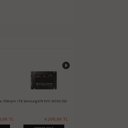
da 7200rpm
1TB Samsung 870 EVO SATA3 SSD
256GB Sandisk X300s 2.5 SATA3 SSD
1
S
0,00 TL
4.200,00 TL
1.050,00 TL