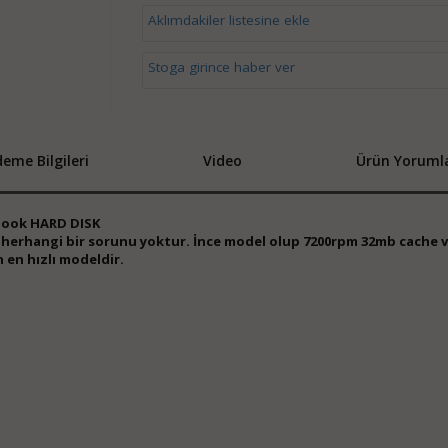
Aklımdakiler listesine ekle
Stoga girince haber ver
eme Bilgileri
Video
Ürün Yorumla
book HARD DISK
b. herhangi bir sorunu yoktur. İnce model olup 7200rpm 32mb cache 
n en hızlı modeldir.