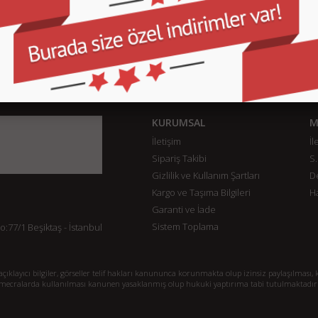
KURUMSAL
M
İletişim
İl
Sipariş Takibi
S.
Gizlilik ve Kullanım Şartları
De
Kargo ve Taşıma Bilgileri
H
Garanti ve İade
Sistem Toplama
77/1 Beşiktaş - İstanbul
klayıcı bilgiler, görseller telif hakları kanununca korunmakta olup izinsiz paylaşılması, k
mecralarda kullanılması kanunen yasaklanmış olup hukuki yaptırıma tabi tutulmaktadır