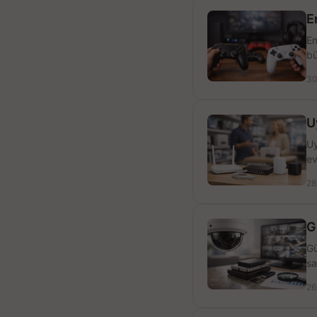
E
En
bü
30
U
Uy
ev
28
G
Gü
sa
26