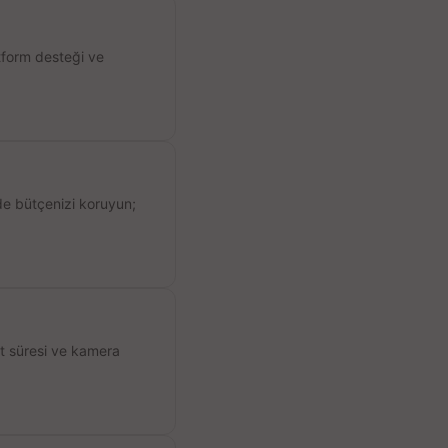
atform desteği ve
de bütçenizi koruyun;
ıt süresi ve kamera