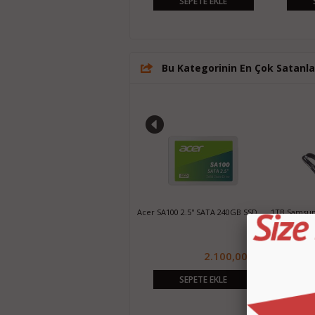
SEPETE EKLE
SEPETE EKLE
Bu Kategorinin En Çok Satanla
500GB WD Elements 2.5" USB 3.0
Acer SA100 2.5'' SATA 240GB SSD
1TB Samsung
Taşınabilir Harddisk
Taşınabilir 
1.250,00 TL
2.100,00 TL
SEPETE EKLE
SEPETE EKLE