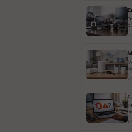
E
En
bü
5 
M
Me
ka
3 
O
Of
ed
1 