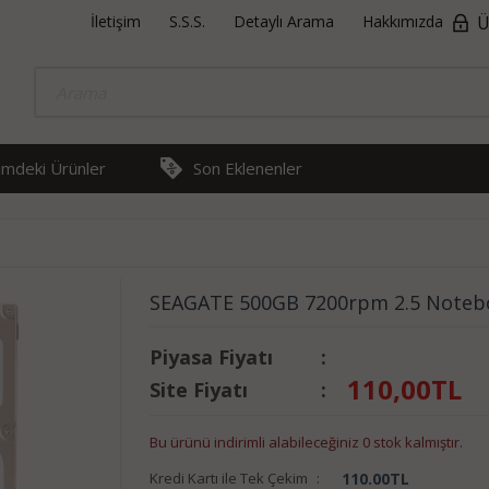
İletişim
S.S.S.
Detaylı Arama
Hakkımızda
Ü
rimdeki Ürünler
Son Eklenenler
SEAGATE 500GB 7200rpm 2.5 Noteb
Piyasa Fiyatı
:
110,00
TL
Site Fiyatı
:
Bu ürünü indirimli alabileceğiniz 0 stok kalmıştır.
Kredi Kartı ile Tek Çekim
:
110.00
TL