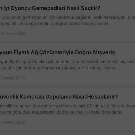
n İyi Oyuncu Gamepadleri Nasıl Seçilir?
 iyi oyuncu gamepadleri için kablosuz bağlantı, tetik hassasiyeti, pl
tçeyi birlikte değerlendirin; doğru modeli kolayca seçin.
 Temmuz 2026
ygun Fiyatlı Ağ Çözümleriyle Doğru Alışveriş
gun fiyatlı ağ çözümleri için modem, router, switch ve mesh seçimin
 ve ofis için doğru performansı yakalayın. Hızla karşılaştırın.
 Temmuz 2026
üvenlik Kamerası Depolama Nasıl Hesaplanır?
venlik kamerası depolama nasıl hesaplanır? Çözünürlük, bitrate, kay
yısına göre disk kapasitesini doğru belirleyin. Pratik örneklerle.
 Temmuz 2026