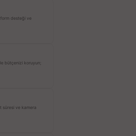
atform desteği ve
de bütçenizi koruyun;
ıt süresi ve kamera