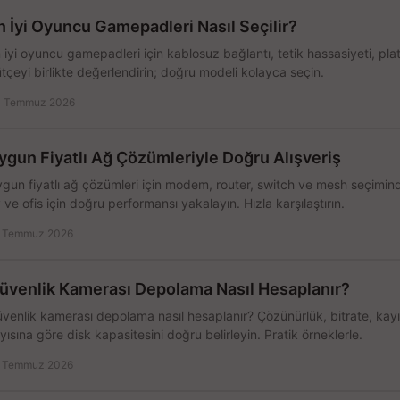
n İyi Oyuncu Gamepadleri Nasıl Seçilir?
 iyi oyuncu gamepadleri için kablosuz bağlantı, tetik hassasiyeti, pl
tçeyi birlikte değerlendirin; doğru modeli kolayca seçin.
 Temmuz 2026
ygun Fiyatlı Ağ Çözümleriyle Doğru Alışveriş
gun fiyatlı ağ çözümleri için modem, router, switch ve mesh seçimin
 ve ofis için doğru performansı yakalayın. Hızla karşılaştırın.
 Temmuz 2026
üvenlik Kamerası Depolama Nasıl Hesaplanır?
venlik kamerası depolama nasıl hesaplanır? Çözünürlük, bitrate, kay
yısına göre disk kapasitesini doğru belirleyin. Pratik örneklerle.
 Temmuz 2026