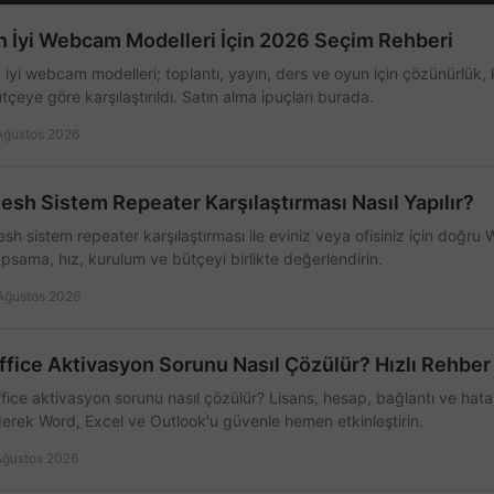
n İyi Webcam Modelleri İçin 2026 Seçim Rehberi
 iyi webcam modelleri; toplantı, yayın, ders ve oyun için çözünürlük, 
tçeye göre karşılaştırıldı. Satın alma ipuçları burada.
Ağustos 2026
esh Sistem Repeater Karşılaştırması Nasıl Yapılır?
sh sistem repeater karşılaştırması ile eviniz veya ofisiniz için doğru
psama, hız, kurulum ve bütçeyi birlikte değerlendirin.
Ağustos 2026
ffice Aktivasyon Sorunu Nasıl Çözülür? Hızlı Rehber
fice aktivasyon sorunu nasıl çözülür? Lisans, hesap, bağlantı ve hata 
erek Word, Excel ve Outlook'u güvenle hemen etkinleştirin.
Ağustos 2026