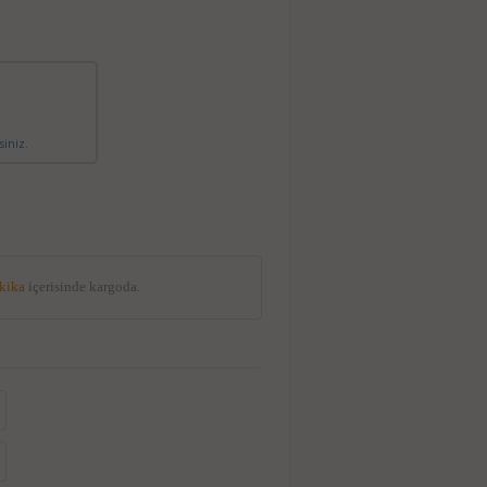
siniz.
akika
içerisinde kargoda.