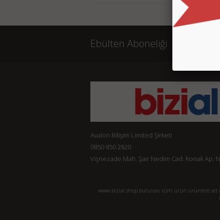
Ebülten Aboneliği
Avalon Bilişim Limited Şirketi
0850 850 2820
Vişnezade Mah. Şair Nedim Cad. Konak Ap. No:
www.bizial.shop bulunan tüm ürün ürünlere ait açı