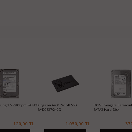
500GB Seagate Barracuda 7200rpm
1TB Samsung 870 EVO SATA3 SSD
256GB
SATA3 Hard-Disk
0 TL
370,00 TL
4.200,00 TL