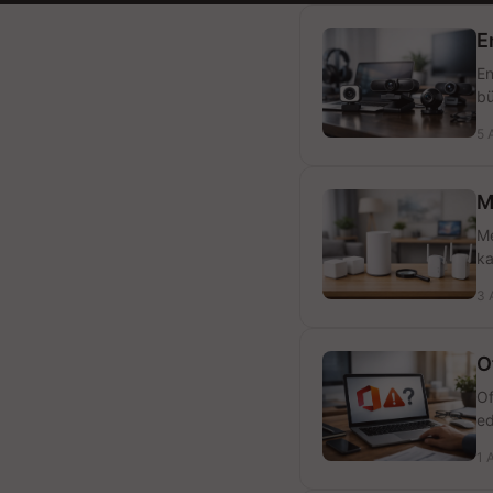
E
En
bü
5 
M
Me
ka
3 
O
Of
ed
1 