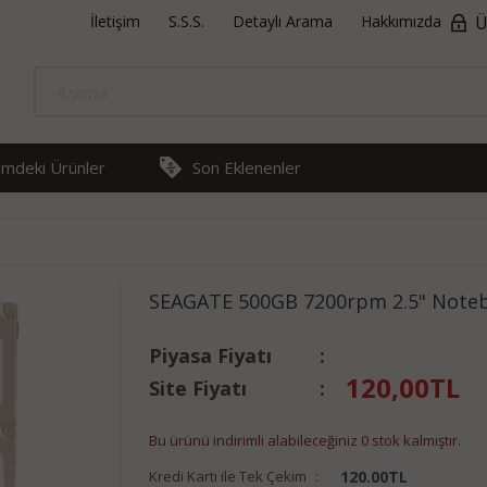
İletişim
S.S.S.
Detaylı Arama
Hakkımızda
Ü
rimdeki Ürünler
Son Eklenenler
SEAGATE 500GB 7200rpm 2.5" Note
Piyasa Fiyatı
:
120,00
TL
Site Fiyatı
:
Bu ürünü indirimli alabileceğiniz 0 stok kalmıştır.
Kredi Kartı ile Tek Çekim
:
120.00
TL