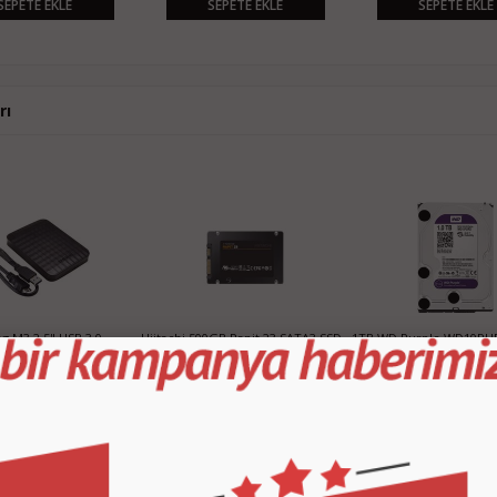
SEPETE EKLE
SEPETE EKLE
rı
tachi 500GB Rapit 23 SATA3 SSD
1TB WD Purple WD10PURX SATA3
500GB Samsung
Hard Disk
Cache 3.5" SAT
620,00 TL
2.700,00 TL
SEPETE EKLE
SEPETE EKLE
SEPE