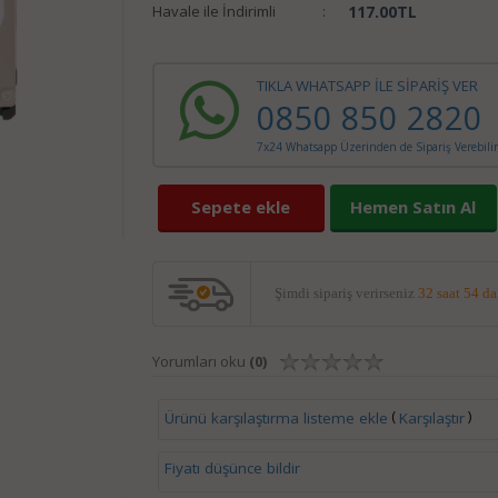
Havale ile İndirimli
:
117.00
TL
TIKLA WHATSAPP İLE SİPARİŞ VER
0850 850 2820
7x24 Whatsapp Üzerinden de Sipariş Verebilir
Sepete ekle
Hemen Satın Al
Şimdi sipariş verirseniz
32 saat 54 d
Yorumları oku
(0)
(
)
Ürünü karşılaştırma listeme ekle
Karşılaştır
Fiyatı düşünce bildir