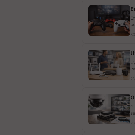
E
En
bü
30
U
Uy
ev
28
G
Gü
sa
26