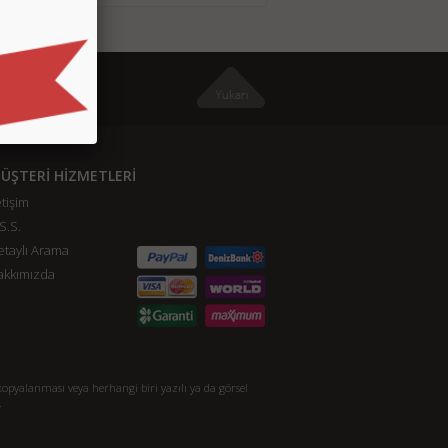
ÜŞTERİ HİZMETLERİ
etişim
S.S.
taylı Arama
akkımızda
opyalanması veya herhangi biri yazılı ya da görsel
.