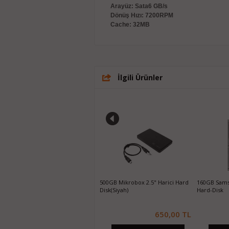
Arayüz: Sata6 GB/s
Dönüş Hızı: 7200RPM
Cache: 32MB
İlgili Ürünler
2.5" Harici Hard
160GB Samsung 3.5 7200rpm SATA2
Kingston A400 240GB SSD
Hard-Disk
SA400S37/240G
650,00 TL
120,00 TL
1.050,0