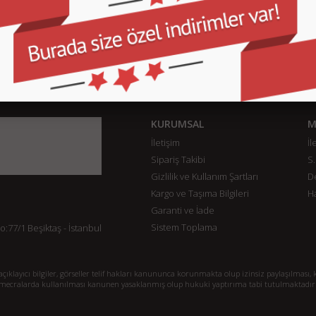
KURUMSAL
M
İletişim
İl
Sipariş Takibi
S.
Gizlilik ve Kullanım Şartları
De
Kargo ve Taşıma Bilgileri
H
Garanti ve İade
Sistem Toplama
77/1 Beşiktaş - İstanbul
klayıcı bilgiler, görseller telif hakları kanununca korunmakta olup izinsiz paylaşılması, k
mecralarda kullanılması kanunen yasaklanmış olup hukuki yaptırıma tabi tutulmaktadır