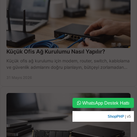
Küçük Ofis Ağ Kurulumu Nasıl Yapılır?
Küçük ofis ağ kurulumu için modem, router, switch, kablolama
ve güvenlik adımlarını doğru planlayın, bütçeyi zorlamadan
verim alın.
31 Mayıs 2026
WhatsApp Destek Hattı
ShopPHP
| v5