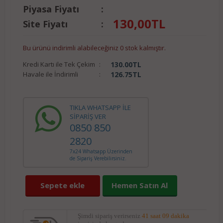
Piyasa Fiyatı
:
130,00
TL
Site Fiyatı
:
Bu ürünü indirimli alabileceğiniz 0 stok kalmıştır.
Kredi Kartı ile Tek Çekim
:
130.00
TL
Havale ile İndirimli
:
126.75
TL
TIKLA WHATSAPP İLE
SİPARİŞ VER
0850 850
2820
7x24 Whatsapp Üzerinden
de Sipariş Verebilirsiniz.
Sepete ekle
Hemen Satın Al
Şimdi sipariş verirseniz
41 saat 09 dakika