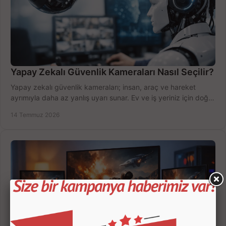
Yapay Zekalı Güvenlik Kameraları Nasıl Seçilir?
Yapay zekalı güvenlik kameraları; insan, araç ve hareket
ayrımıyla daha az yanlış uyarı sunar. Ev ve iş yeriniz için doğru
modeli, fiyatı karşılaştırın.
14 Temmuz 2026