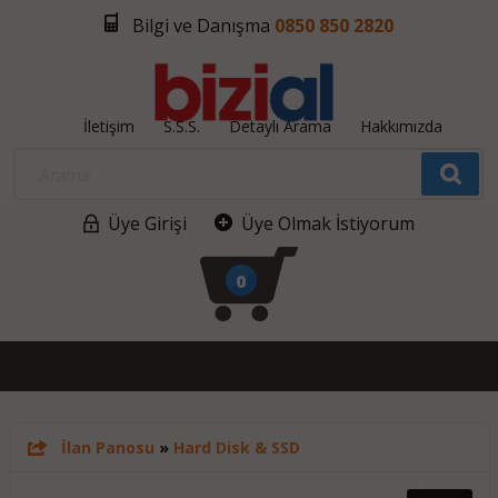
Bilgi ve Danışma
0850 850 2820
İletişim
S.S.S.
Detaylı Arama
Hakkımızda
Üye Girişi
Üye Olmak İstiyorum
0
İlan Panosu
»
Hard Disk & SSD