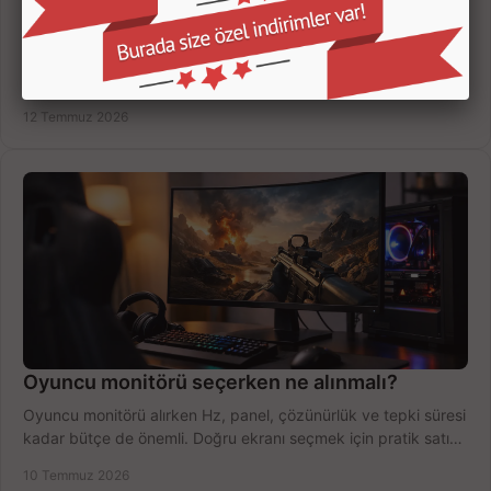
Oyuncu Monitörü Kaç İnç Olmalı? Doğru Seçim
Oyuncu monitörü kaç inç olmalı? 24, 27 ve 32 inç ekranları
çözünürlük, mesafe, oyun türü ve bütçeye göre doğru seçin,
fırsatları değerlendirin, inceleyin.
12 Temmuz 2026
Oyuncu monitörü seçerken ne alınmalı?
Oyuncu monitörü alırken Hz, panel, çözünürlük ve tepki süresi
kadar bütçe de önemli. Doğru ekranı seçmek için pratik satın
alma rehberi.
10 Temmuz 2026