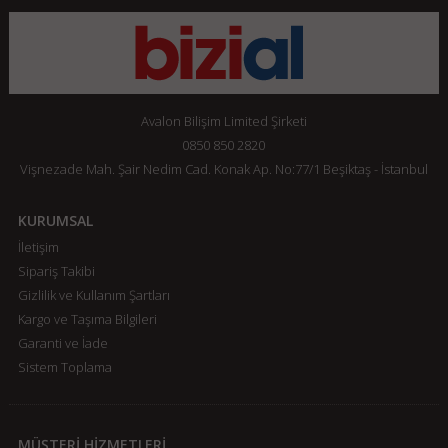
Avalon Bilişim Limited Şirketi
0850 850 2820
Vişnezade Mah. Şair Nedim Cad. Konak Ap. No:77/1 Beşiktaş - İstanbul
KURUMSAL
İletişim
Sipariş Takibi
Gizlilik ve Kullanım Şartları
Kargo ve Taşıma Bilgileri
Garanti ve İade
Sistem Toplama
MÜŞTERİ HİZMETLERİ