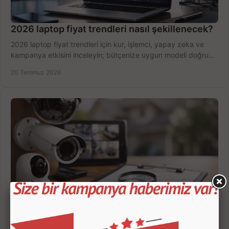
2026 laptop fiyat trendleri nasıl şekillenecek?
2026 laptop fiyat trendleri için kur, işlemci, yapay zeka ve
kampanya etkisini inceleyin; bütçenize uygun modeli doğru
zamanda seçmenin yollarını görün.
20 Temmuz 2026
Güvenlik Kamerası Seçerken 7 Kritik Kriter
Güvenlik kamerası seçerken çözünürlük, gece görüşü, kayıt
süresi ve bağlantı tipini karşılaştırın; eviniz veya iş yeriniz için