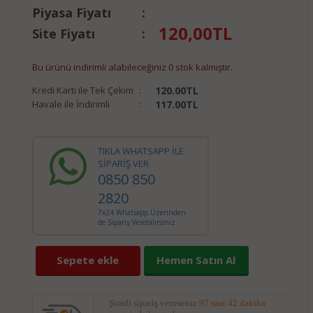
Piyasa Fiyatı
:
120,00
TL
Site Fiyatı
:
Bu ürünü indirimli alabileceğiniz 0 stok kalmıştır.
Kredi Kartı ile Tek Çekim
:
120.00
TL
Havale ile İndirimli
:
117.00
TL
TIKLA WHATSAPP İLE
SİPARİŞ VER
0850 850
2820
7x24 Whatsapp Üzerinden
de Sipariş Verebilirsiniz.
Sepete ekle
Hemen Satın Al
Şimdi sipariş verirseniz
97 saat 42 dakika