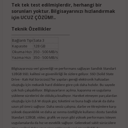
Tek tek test edilmişlerdir, herhangi bir
sorunları yoktur. Bilgisayarınızı hızlandırmak
için UCUZ ÇÖZÜM!..
Teknik Özellikler
---------------------------------------------------
Bağlantı Tipi
Sata 3
Kapasite
128 GB
Okuma Hızı
350 - 500 MB/s
Yazma Hızı
350 - 500 MB/s
Bilgisayarınıza veri güvenliği ve performans sağlayan Sandisk Standart
128GB SSD, kalitesi ve güvenilirliği ile sizlere geliyor. SSD (Solid State
Drive - Katı Hal Sürücüsü)?ler yapıları gereği elektronik hafızadan
oluştuğu için mekanik hard disklere göre çok daha hızlıdır. Bu sayede
çok hızlı çalışabiliyor. Bilgisayarların açılma, kapanma ve uygulama
yükleme sürelerini de oldukça kısaltıyor. Hareket etmeyen parçalardan
oluştuğu için 0,6 W düşük güç tüketimi ve buna bağlı olarak da daha
uzun pil ömrü sağlıyor. Daha sessiz çalışma, darbe ve titreşimlere karşı
yüksek dayanıklılık ve daha az ısınma özelliğiyle kullanıcı dostu Sandisk
Standart 128GB, video, grafik ve oyun gibi yüksek performans isteyen
uygulamalarda da hız ve esneklik sağlıyor. Geleneksel sabit sürücülere