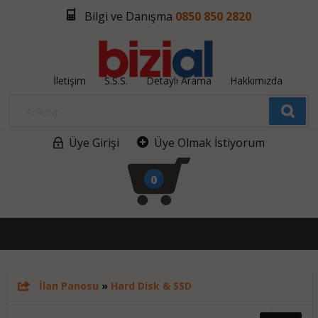
Bilgi ve Danışma
0850 850 2820
İletişim
S.S.S.
Detaylı Arama
Hakkımızda
Üye Girişi
Üye Olmak İstiyorum
0
İlan Panosu
»
Hard Disk & SSD