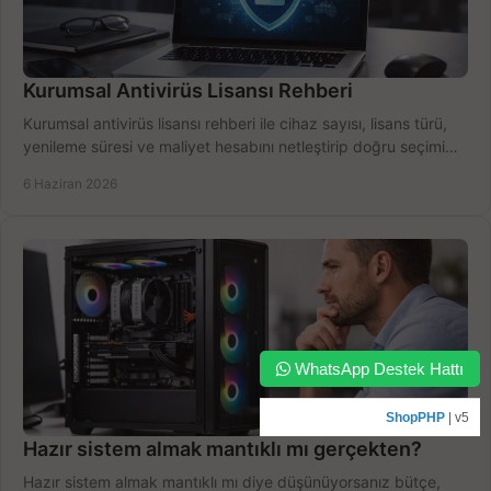
Kurumsal Antivirüs Lisansı Rehberi
Kurumsal antivirüs lisansı rehberi ile cihaz sayısı, lisans türü,
yenileme süresi ve maliyet hesabını netleştirip doğru seçimi
yapın.
6 Haziran 2026
WhatsApp Destek Hattı
ShopPHP
| v5
Hazır sistem almak mantıklı mı gerçekten?
Hazır sistem almak mantıklı mı diye düşünüyorsanız bütçe,