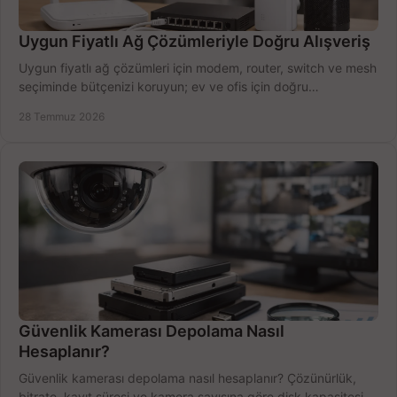
Uygun Fiyatlı Ağ Çözümleriyle Doğru Alışveriş
Uygun fiyatlı ağ çözümleri için modem, router, switch ve mesh
seçiminde bütçenizi koruyun; ev ve ofis için doğru
performansı yakalayın. Hızla karşılaştırın.
28 Temmuz 2026
Güvenlik Kamerası Depolama Nasıl
Hesaplanır?
Güvenlik kamerası depolama nasıl hesaplanır? Çözünürlük,
bitrate, kayıt süresi ve kamera sayısına göre disk kapasitesini