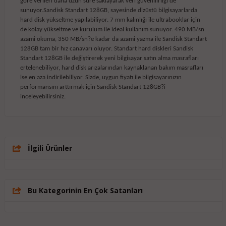
göre verileri daha uzun süre saklayarak veri güvenilirliği de
sunuyor.Sandisk Standart 128GB, sayesinde dizüstü bilgisayarlarda
hard disk yükseltme yapılabiliyor. 7 mm kalınlığı ile ultrabooklar için
de kolay yükseltme ve kurulum ile ideal kullanım sunuyor. 490 MB/sn
azami okuma, 350 MB/sn?e kadar da azami yazma ile Sandisk Standart
128GB tam bir hız canavarı oluyor. Standart hard diskleri Sandisk
Standart 128GB ile değiştirerek yeni bilgisayar satın alma masrafları
ertelenebiliyor, hard disk arızalarından kaynaklanan bakım masrafları
ise en aza indirilebiliyor. Sizde, uygun fiyatı ile bilgisayarınızın
performansını arttırmak için Sandisk Standart 128GB?i
inceleyebilirsiniz.
İlgili Ürünler
Bu Kategorinin En Çok Satanları