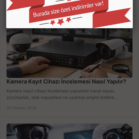
doğru sistemi hemen seçin.
18 Temmuz 2026
Kamera Kayıt Cihazı İncelemesi Nasıl Yapılır?
Kamera kayıt cihazı incelemesi yaparken kanal sayısı,
çözünürlük, disk kapasitesi ve uzaktan erişimi birlikte
değerlendirin; bütçenizi doğru yönetin.
16 Temmuz 2026