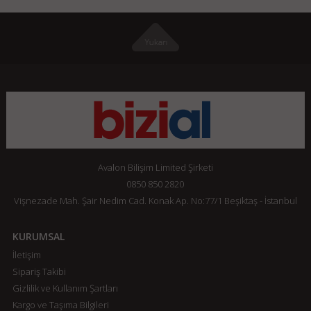
Avalon Bilişim Limited Şirketi
0850 850 2820
Vişnezade Mah. Şair Nedim Cad. Konak Ap. No:77/1 Beşiktaş - İstanbul
KURUMSAL
İletişim
Sipariş Takibi
Gizlilik ve Kullanım Şartları
Kargo ve Taşıma Bilgileri