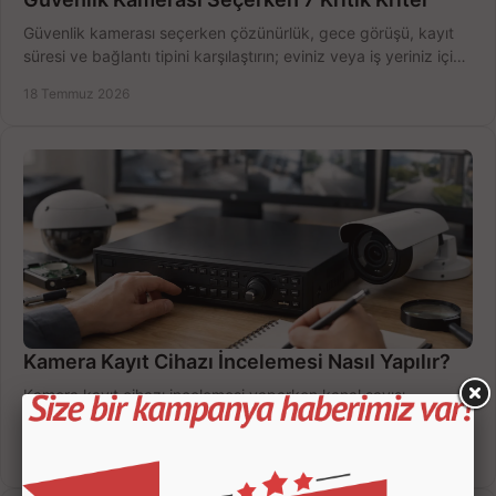
Güvenlik kamerası seçerken çözünürlük, gece görüşü, kayıt
süresi ve bağlantı tipini karşılaştırın; eviniz veya iş yeriniz için
doğru sistemi hemen seçin.
18 Temmuz 2026
Kamera Kayıt Cihazı İncelemesi Nasıl Yapılır?
Kamera kayıt cihazı incelemesi yaparken kanal sayısı,
çözünürlük, disk kapasitesi ve uzaktan erişimi birlikte
değerlendirin; bütçenizi doğru yönetin.
16 Temmuz 2026