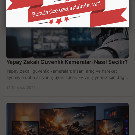
Yapay Zekalı Güvenlik Kameraları Nasıl Seçilir?
Yapay zekalı güvenlik kameraları; insan, araç ve hareket
ayrımıyla daha az yanlış uyarı sunar. Ev ve iş yeriniz için doğru
modeli, fiyatı karşılaştırın.
14 Temmuz 2026