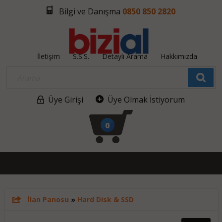
Bilgi ve Danışma
0850 850 2820
İletişim
S.S.S.
Detaylı Arama
Hakkımızda
Üye Girişi
Üye Olmak İstiyorum
0
İlan Panosu
»
Hard Disk & SSD