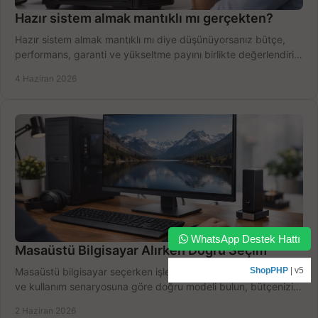
Hazır sistem almak mantıklı mı gerçekten?
Hazır sistem almak mantıklı mı diye düşünüyorsanız bütçe,
performans, garanti ve yükseltme payını birlikte değerlendirin,
doğru seçin.
4 Haziran 2026
WhatsApp Destek Hattı
Masaüstü Bilgisayar Alırken Doğru Seçim
Masaüstü bilgisayar seçerken işlemci, RAM, SSD, ekran kartı
ShopPHP
| v5
ve kullanım senaryosuna göre doğru modeli bulun, bütçenizi
boşa harcamayın.
2 Haziran 2026