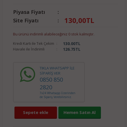
Piyasa Fiyatı
:
130,00
TL
Site Fiyatı
:
Bu ürünü indirimli alabileceğiniz 0 stok kalmıştır.
Kredi Kartı ile Tek Çekim
:
130.00
TL
Havale ile İndirimli
:
126.75
TL
TIKLA WHATSAPP İLE
SİPARİŞ VER
0850 850
2820
7x24 Whatsapp Üzerinden
de Sipariş Verebilirsiniz.
Sepete ekle
Hemen Satın Al