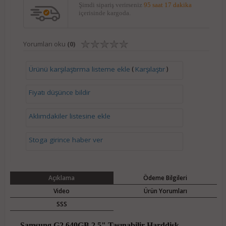
Şimdi sipariş verirseniz
95 saat 17 dakika
içerisinde kargoda.
Yorumları oku
(0)
(
)
Ürünü karşılaştırma listeme ekle
Karşılaştır
Fiyatı düşünce bildir
Aklımdakiler listesine ekle
Stoga girince haber ver
Açıklama
Ödeme Bilgileri
Video
Ürün Yorumları
SSS
Samsung G2 640GB 2.5" Taşınabilir Harddisk