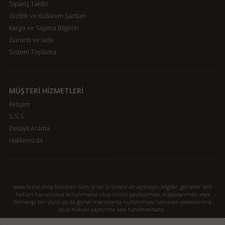
Sipariş Takibi
Gizlilik ve Kullanım Şartları
Kargo ve Taşıma Bilgileri
Garanti ve İade
Sistem Toplama
MÜŞTERİ HİZMETLERİ
İletişim
S.S.S.
Detaylı Arama
Hakkımızda
www.bizial.shop bulunan tüm ürün ürünlere ait açıklayıcı bilgiler, görseller telif
hakları kanununca korunmakta olup izinsiz paylaşılması, kopyalanması veya
herhangi biri yazılı ya da görsel mecralarda kullanılması kanunen yasaklanmış
olup hukuki yaptırıma tabi tutulmaktadır.