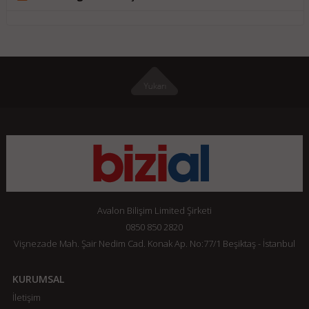
Avalon Bilişim Limited Şirketi
0850 850 2820
Vişnezade Mah. Şair Nedim Cad. Konak Ap. No:77/1 Beşiktaş - İstanbul
KURUMSAL
İletişim