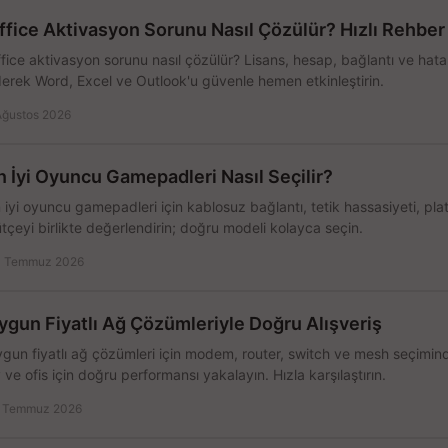
ffice Aktivasyon Sorunu Nasıl Çözülür? Hızlı Rehber
fice aktivasyon sorunu nasıl çözülür? Lisans, hesap, bağlantı ve hata 
erek Word, Excel ve Outlook'u güvenle hemen etkinleştirin.
Ağustos 2026
n İyi Oyuncu Gamepadleri Nasıl Seçilir?
 iyi oyuncu gamepadleri için kablosuz bağlantı, tetik hassasiyeti, pl
tçeyi birlikte değerlendirin; doğru modeli kolayca seçin.
 Temmuz 2026
ygun Fiyatlı Ağ Çözümleriyle Doğru Alışveriş
gun fiyatlı ağ çözümleri için modem, router, switch ve mesh seçimin
 ve ofis için doğru performansı yakalayın. Hızla karşılaştırın.
 Temmuz 2026