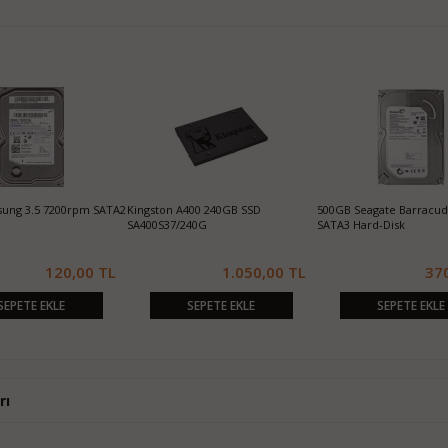
ung 3.5 7200rpm SATA2
Kingston A400 240GB SSD
500GB Seagate Barracu
SA400S37/240G
SATA3 Hard-Disk
120,00 TL
1.050,00 TL
37
SEPETE EKLE
SEPETE EKLE
SEPETE EKLE
rı