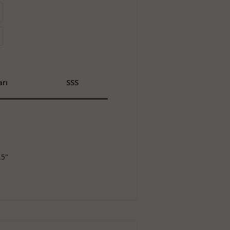
rı
SSS
.5"