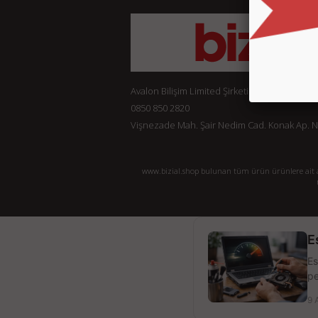
Avalon Bilişim Limited Şirketi
0850 850 2820
Vişnezade Mah. Şair Nedim Cad. Konak Ap. No:
www.bizial.shop bulunan tüm ürün ürünlere ait açı
E
Es
pe
9 