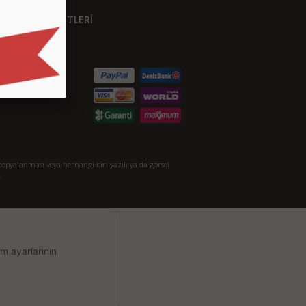
ÜŞTERİ HİZMETLERİ
etişim
S.S.
taylı Arama
akkımızda
opyalanması veya herhangi biri yazılı ya da görsel
.
m ayarlarının