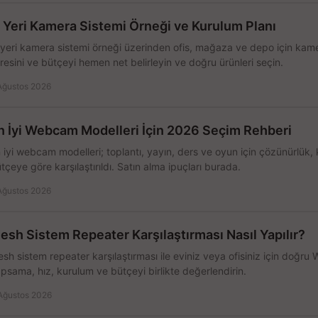
ş Yeri Kamera Sistemi Örneği ve Kurulum Planı
 yeri kamera sistemi örneği üzerinden ofis, mağaza ve depo için kamer
resini ve bütçeyi hemen net belirleyin ve doğru ürünleri seçin.
Ağustos 2026
n İyi Webcam Modelleri İçin 2026 Seçim Rehberi
 iyi webcam modelleri; toplantı, yayın, ders ve oyun için çözünürlük, 
tçeye göre karşılaştırıldı. Satın alma ipuçları burada.
Ağustos 2026
esh Sistem Repeater Karşılaştırması Nasıl Yapılır?
sh sistem repeater karşılaştırması ile eviniz veya ofisiniz için doğru
psama, hız, kurulum ve bütçeyi birlikte değerlendirin.
Ağustos 2026