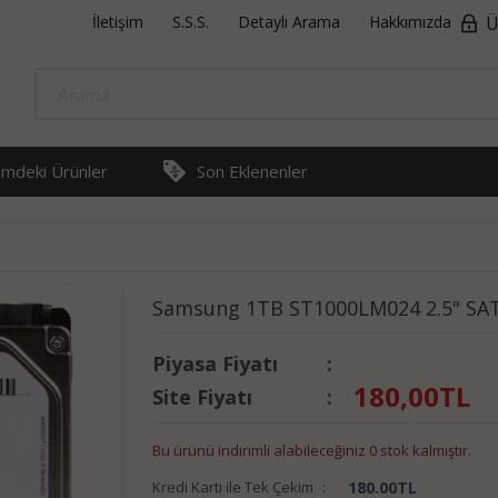
İletişim
S.S.S.
Detaylı Arama
Hakkımızda
Ü
rimdeki Ürünler
Son Eklenenler
Samsung 1TB ST1000LM024 2.5" SA
Piyasa Fiyatı
:
180,00
TL
Site Fiyatı
:
Bu ürünü indirimli alabileceğiniz 0 stok kalmıştır.
Kredi Kartı ile Tek Çekim
:
180.00
TL