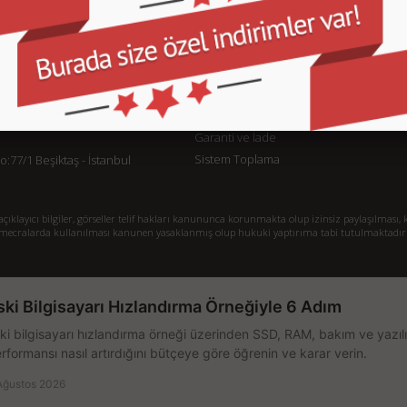
KURUMSAL
M
İletişim
İl
Sipariş Takibi
S.
Gizlilik ve Kullanım Şartları
De
Kargo ve Taşıma Bilgileri
H
Garanti ve İade
Sistem Toplama
77/1 Beşiktaş - İstanbul
klayıcı bilgiler, görseller telif hakları kanununca korunmakta olup izinsiz paylaşılması, k
mecralarda kullanılması kanunen yasaklanmış olup hukuki yaptırıma tabi tutulmaktadır
ski Bilgisayarı Hızlandırma Örneğiyle 6 Adım
ki bilgisayarı hızlandırma örneği üzerinden SSD, RAM, bakım ve yazılı
rformansı nasıl artırdığını bütçeye göre öğrenin ve karar verin.
Ağustos 2026