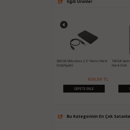
İlgili Ürünler
250GB Samsung 860 EVO SATA3
500GB Mikrobox 2.5" Harici Hard
160GB Sams
SSD
Disk(Siyah)
Hard-Disk
1.550,00 TL
650,00 TL
SEPETE EKLE
SEPETE EKLE
Bu Kategorinin En Çok Satanla