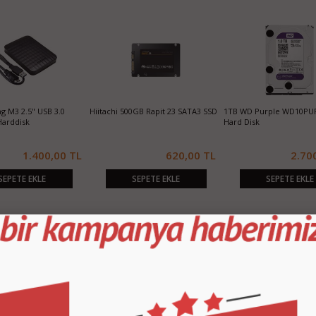
 M3 2.5" USB 3.0
Hiitachi 500GB Rapit 23 SATA3 SSD
1TB WD Purple WD10PU
Harddisk
Hard Disk
1.400,00 TL
620,00 TL
2.70
SEPETE EKLE
SEPETE EKLE
SEPETE EKLE