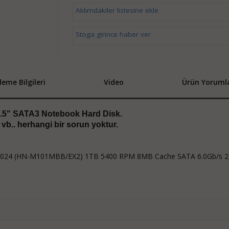
Aklımdakiler listesine ekle
Stoga girince haber ver
eme Bilgileri
Video
Ürün Yorumla
5" SATA3 Notebook Hard Disk.
r vb.. herhangi bir sorun yoktur.
24 (HN-M101MBB/EX2) 1TB 5400 RPM 8MB Cache SATA 6.0Gb/s 2