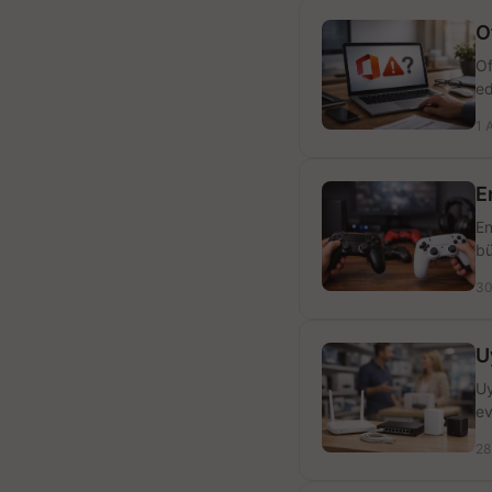
O
Of
ed
1 
E
En
bü
30
U
Uy
ev
28