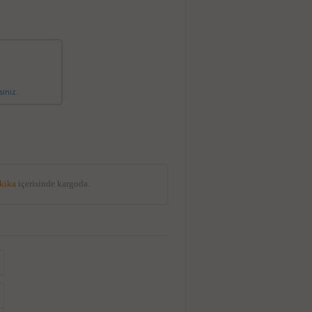
siniz.
akika
içerisinde kargoda.