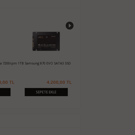
da 7200rpm
1TB Samsung 870 EVO SATA3 SSD
256GB Sandisk X300s 2.5 SATA3 SSD
1
S
0,00 TL
4.200,00 TL
1.050,00 TL
SEPETE EKLE
SEPETE EKLE