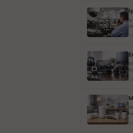
İ
İş
sü
7 
E
En
bü
5 
M
Me
ka
3 