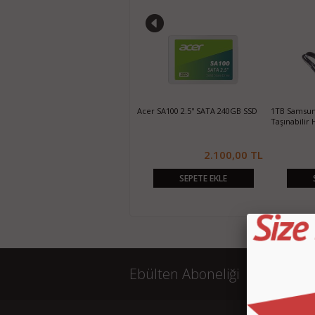
500GB WD Elements 2.5" USB 3.0
Acer SA100 2.5'' SATA 240GB SSD
1TB Samsung
Taşınabilir Harddisk
Taşınabilir 
1.250,00 TL
2.100,00 TL
SEPETE EKLE
SEPETE EKLE
Ebülten Aboneliği