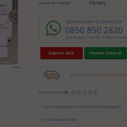
Havale ile İndirimli
:
175.50
TL
TIKLA WHATSAPP İLE SİPARİŞ VER
0850 850 2820
7x24 Whatsapp Üzerinden de Sipariş Verebilir
Sepete ekle
Hemen Satın Al
Şimdi sipariş verirseniz
50 saat 38 d
Yorumları oku
(0)
(
)
Ürünü karşılaştırma listeme ekle
Karşılaştır
Fiyatı düşünce bildir