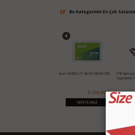
Bu Kategorinin En Çok Satanla
500GB WD Elements 2.5" USB 3.0
Acer SA100 2.5'' SATA 240GB SSD
1TB Samsung
Taşınabilir Harddisk
Taşınabilir 
1.250,00 TL
2.100,00 TL
SEPETE EKLE
SEPETE EKLE