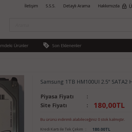
İletişim
S.S.S.
Detaylı Arama
Hakkımızda
Ü
rimdeki Ürünler
Son Eklenenler
Samsung 1TB HM100UI 2.5" SATA2 H
Piyasa Fiyatı
:
180,00
TL
Site Fiyatı
:
Bu ürünü indirimli alabileceğiniz 0 stok kalmıştır.
Kredi Kartı ile Tek Çekim
:
180.00
TL