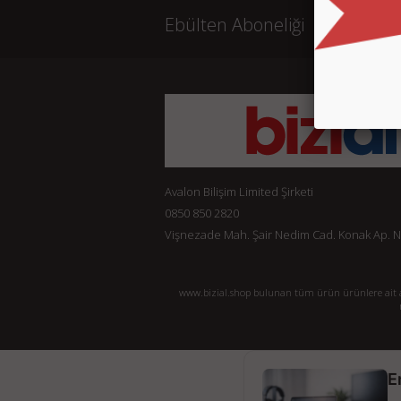
Ebülten Aboneliği
Avalon Bilişim Limited Şirketi
0850 850 2820
Vişnezade Mah. Şair Nedim Cad. Konak Ap. No:
www.bizial.shop bulunan tüm ürün ürünlere ait açı
E