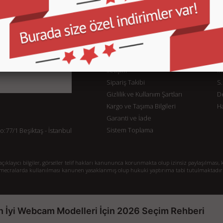
KURUMSAL
M
İletişim
İl
Sipariş Takibi
S.
Gizlilik ve Kullanım Şartları
De
Kargo ve Taşıma Bilgileri
H
Garanti ve İade
Sistem Toplama
77/1 Beşiktaş - İstanbul
klayıcı bilgiler, görseller telif hakları kanununca korunmakta olup izinsiz paylaşılması, k
mecralarda kullanılması kanunen yasaklanmış olup hukuki yaptırıma tabi tutulmaktadır
n İyi Webcam Modelleri İçin 2026 Seçim Rehberi