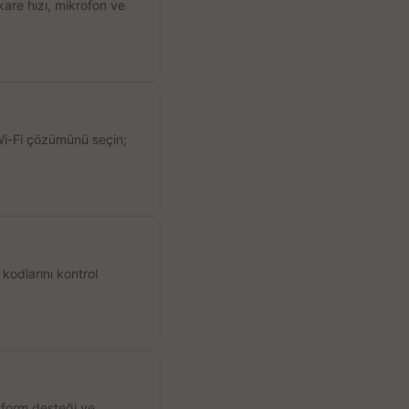
kare hızı, mikrofon ve
 Wi-Fi çözümünü seçin;
kodlarını kontrol
atform desteği ve