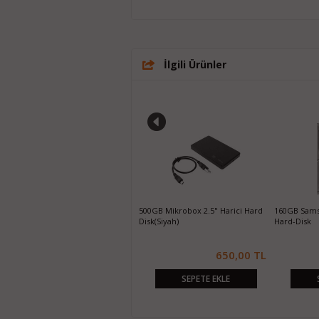
İlgili Ürünler
250GB Samsung 860 EVO SATA3
500GB Mikrobox 2.5" Harici Hard
160GB Sams
SSD
Disk(Siyah)
Hard-Disk
1.550,00 TL
650,00 TL
SEPETE EKLE
SEPETE EKLE