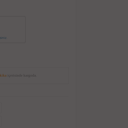
siniz.
akika
içerisinde kargoda.