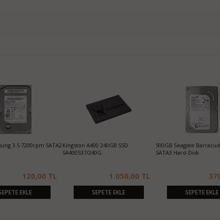
ung 3.5 7200rpm SATA2
Kingston A400 240GB SSD
500GB Seagate Barracu
SA400S37/240G
SATA3 Hard-Disk
120,00 TL
1.050,00 TL
37
SEPETE EKLE
SEPETE EKLE
SEPETE EKLE