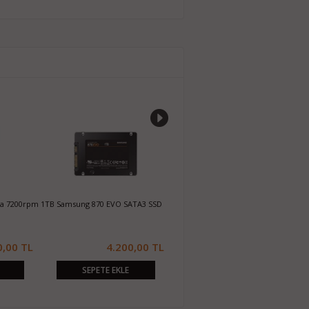
da 7200rpm
1TB Samsung 870 EVO SATA3 SSD
256GB Sandisk X300s 2.5 SATA3 SSD
1
S
0,00 TL
4.200,00 TL
1.050,00 TL
SEPETE EKLE
SEPETE EKLE