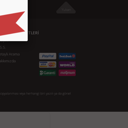
ÜŞTERİ HİZMETLERİ
etişim
S.S.
taylı Arama
akkımızda
opyalanması veya herhangi biri yazılı ya da görsel
.