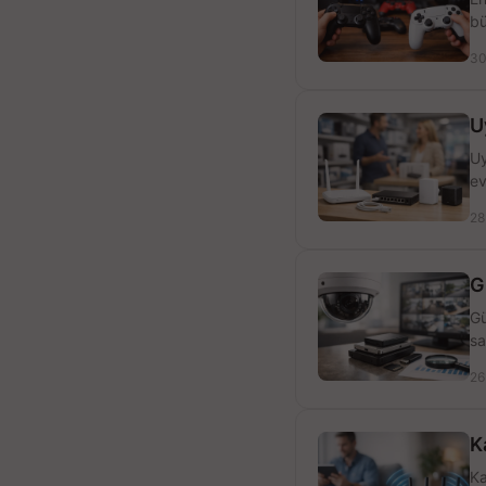
bü
30
U
Uy
ev
28
G
Gü
sa
26
K
Ka