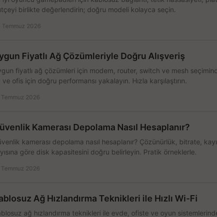
tçeyi birlikte değerlendirin; doğru modeli kolayca seçin.
 Temmuz 2026
ygun Fiyatlı Ağ Çözümleriyle Doğru Alışveriş
gun fiyatlı ağ çözümleri için modem, router, switch ve mesh seçimin
 ve ofis için doğru performansı yakalayın. Hızla karşılaştırın.
 Temmuz 2026
üvenlik Kamerası Depolama Nasıl Hesaplanır?
venlik kamerası depolama nasıl hesaplanır? Çözünürlük, bitrate, kay
yısına göre disk kapasitesini doğru belirleyin. Pratik örneklerle.
 Temmuz 2026
ablosuz Ağ Hızlandırma Teknikleri ile Hızlı Wi-Fi
blosuz ağ hızlandırma teknikleri ile evde, ofiste ve oyun sistemlerinde