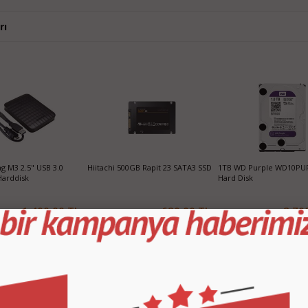
rı
 M3 2.5" USB 3.0
Hiitachi 500GB Rapit 23 SATA3 SSD
1TB WD Purple WD10PU
Harddisk
Hard Disk
1.400,00 TL
620,00 TL
2.70
SEPETE EKLE
SEPETE EKLE
SEPETE EKLE