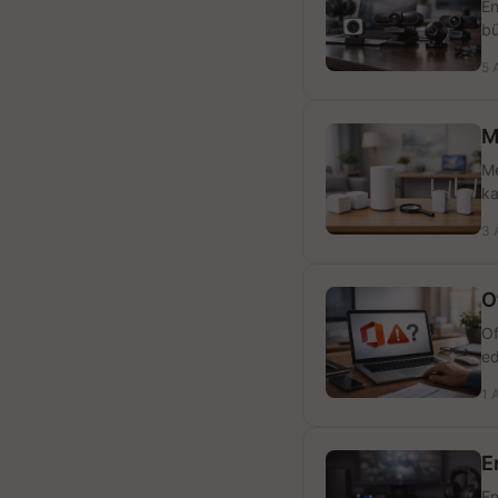
En
bü
5 
M
Me
ka
3 
O
Of
ed
1 
E
En