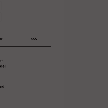
rı
SSS
at
del
ard