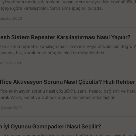
 iyi webcam modelleri; toplantı, yayın, ders ve oyun için çözünürlük, 
tçeye göre karşılaştırıldı. Satın alma ipuçları burada.
Ağustos 2026
esh Sistem Repeater Karşılaştırması Nasıl Yapılır?
sh sistem repeater karşılaştırması ile eviniz veya ofisiniz için doğru
psama, hız, kurulum ve bütçeyi birlikte değerlendirin.
Ağustos 2026
ffice Aktivasyon Sorunu Nasıl Çözülür? Hızlı Rehber
fice aktivasyon sorunu nasıl çözülür? Lisans, hesap, bağlantı ve hata 
erek Word, Excel ve Outlook'u güvenle hemen etkinleştirin.
Ağustos 2026
n İyi Oyuncu Gamepadleri Nasıl Seçilir?
 iyi oyuncu gamepadleri için kablosuz bağlantı, tetik hassasiyeti, pl