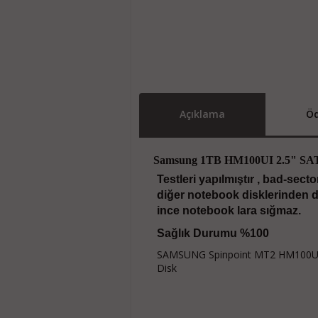
Açıklama
Öd
Samsung 1TB HM100UI 2.5" SAT
Testleri yapılmıştır , bad-sect
diğer notebook disklerinden d
ince notebook lara sığmaz.
Sağlık Durumu %100
SAMSUNG Spinpoint MT2 HM100UI 
Disk