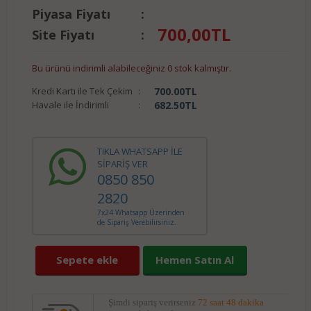
Piyasa Fiyatı
:
700,00
TL
Site Fiyatı
:
Bu ürünü indirimli alabileceğiniz 0 stok kalmıştır.
Kredi Kartı ile Tek Çekim
:
700.00
TL
Havale ile İndirimli
:
682.50
TL
TIKLA WHATSAPP İLE
SİPARİŞ VER
0850 850
2820
7x24 Whatsapp Üzerinden
de Sipariş Verebilirsiniz.
Sepete ekle
Hemen Satın Al
Şimdi sipariş verirseniz
72 saat 48 dakika