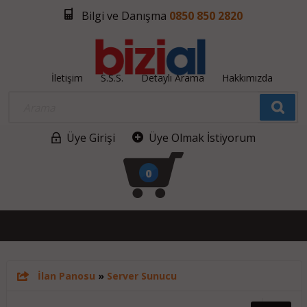
Bilgi ve Danışma
0850 850 2820
İletişim
S.S.S.
Detaylı Arama
Hakkımızda
Üye Girişi
Üye Olmak İstiyorum
0
İlan Panosu
»
Server Sunucu