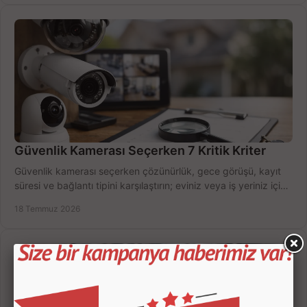
Güvenlik Kamerası Seçerken 7 Kritik Kriter
Güvenlik kamerası seçerken çözünürlük, gece görüşü, kayıt
süresi ve bağlantı tipini karşılaştırın; eviniz veya iş yeriniz için
doğru sistemi hemen seçin.
18 Temmuz 2026