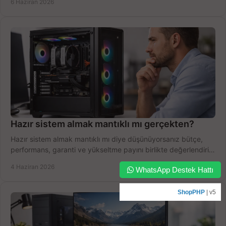
6 Haziran 2026
Hazır sistem almak mantıklı mı gerçekten?
Hazır sistem almak mantıklı mı diye düşünüyorsanız bütçe,
performans, garanti ve yükseltme payını birlikte değerlendirin,
doğru seçin.
4 Haziran 2026
WhatsApp Destek Hattı
ShopPHP
| v5