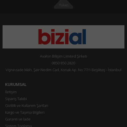
Avalon Bilişim Limited Şirketi
0850 850 2820
Vişnezade Mah. Şair Nedim Cad. Konak Ap. No:77/1 Beşiktaş - İstanbul
KURUMSAL
İletişim
Sipariş Takibi
Gizlilik ve Kullanım Şartları
Kargo ve Taşıma Bilgileri
Garanti ve İade
Sistem Toplama