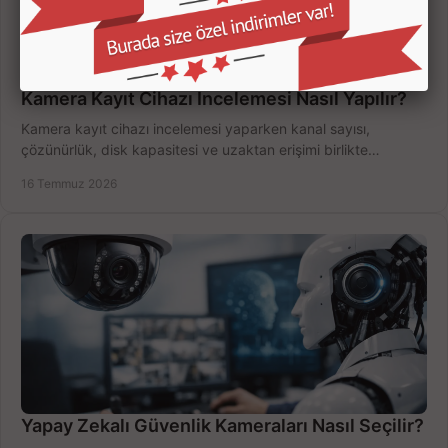
Kamera Kayıt Cihazı İncelemesi Nasıl Yapılır?
Kamera kayıt cihazı incelemesi yaparken kanal sayısı,
çözünürlük, disk kapasitesi ve uzaktan erişimi birlikte
değerlendirin; bütçenizi doğru yönetin.
16 Temmuz 2026
Yapay Zekalı Güvenlik Kameraları Nasıl Seçilir?