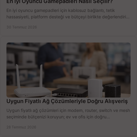
En İyi Oyuncu Gamepadleri Nasıl Seçilir?
En iyi oyuncu gamepadleri için kablosuz bağlantı, tetik
hassasiyeti, platform desteği ve bütçeyi birlikte değerlendirin;
doğru modeli kolayca seçin.
30 Temmuz 2026
Uygun Fiyatlı Ağ Çözümleriyle Doğru Alışveriş
Uygun fiyatlı ağ çözümleri için modem, router, switch ve mesh
seçiminde bütçenizi koruyun; ev ve ofis için doğru
performansı yakalayın. Hızla karşılaştırın.
28 Temmuz 2026