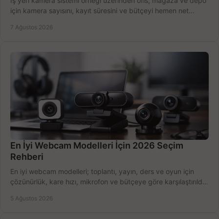
İş yeri kamera sistemi örneği üzerinden ofis, mağaza ve depo
için kamera sayısını, kayıt süresini ve bütçeyi hemen net
belirleyin ve doğru ürünleri seçin.
7 Ağustos 2026
En İyi Webcam Modelleri İçin 2026 Seçim
Rehberi
En iyi webcam modelleri; toplantı, yayın, ders ve oyun için
çözünürlük, kare hızı, mikrofon ve bütçeye göre karşılaştırıldı.
Satın alma ipuçları burada.
5 Ağustos 2026