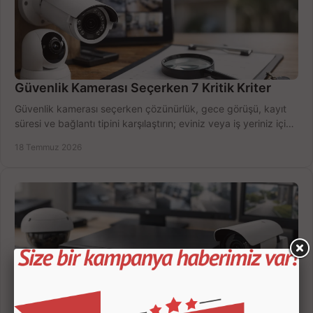
Güvenlik Kamerası Seçerken 7 Kritik Kriter
Güvenlik kamerası seçerken çözünürlük, gece görüşü, kayıt
süresi ve bağlantı tipini karşılaştırın; eviniz veya iş yeriniz için
doğru sistemi hemen seçin.
18 Temmuz 2026