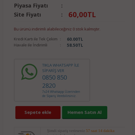
Piyasa Fiyatı
:
60,00
TL
Site Fiyatı
:
Bu ürünü indirimli alabileceğiniz 0 stok kalmıştır.
Kredi Kartı ile Tek Çekim
:
60.00
TL
Havale ile İndirimli
:
58.50
TL
TIKLA WHATSAPP İLE
SİPARİŞ VER
0850 850
2820
7x24 Whatsapp Üzerinden
de Sipariş Verebilirsiniz.
Sepete ekle
Hemen Satın Al
Şimdi sipariş verirseniz
57 saat 14 dakika