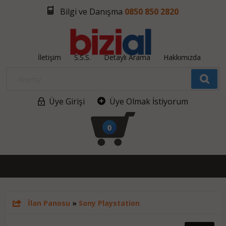
Bilgi ve Danışma
0850 850 2820
İletişim
S.S.S.
Detaylı Arama
Hakkımızda
Üye Girişi
Üye Olmak İstiyorum
0
İlan Panosu
»
Sony Playstation