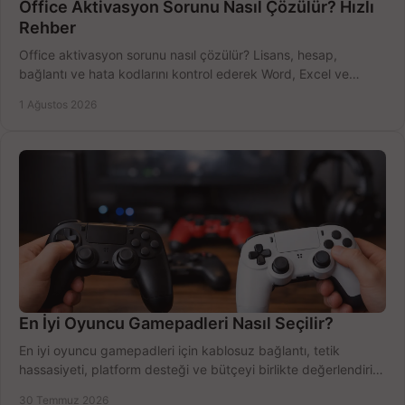
Office Aktivasyon Sorunu Nasıl Çözülür? Hızlı
Rehber
Office aktivasyon sorunu nasıl çözülür? Lisans, hesap,
bağlantı ve hata kodlarını kontrol ederek Word, Excel ve
Outlook'u güvenle hemen etkinleştirin.
1 Ağustos 2026
En İyi Oyuncu Gamepadleri Nasıl Seçilir?
En iyi oyuncu gamepadleri için kablosuz bağlantı, tetik
hassasiyeti, platform desteği ve bütçeyi birlikte değerlendirin;
doğru modeli kolayca seçin.
30 Temmuz 2026