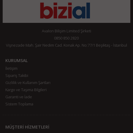
Avalon Bilişim Limited Şirketi
0850 850 2820
Vişnezade Mah. Şair Nedim Cad. Konak Ap. No:77/1 Beşiktaş - İstanbul
KURUMSAL
İletişim
Sipariş Takibi
Gizlilik ve Kullanım Şartları
Kargo ve Taşıma Bilgileri
Garanti ve İade
Sistem Toplama
MÜŞTERİ HİZMETLERİ