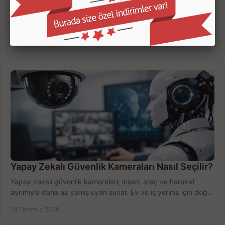
Kamera Kayıt Cihazı İncelemesi Nasıl Yapılır?
Kamera kayıt cihazı incelemesi yaparken kanal sayısı,
çözünürlük, disk kapasitesi ve uzaktan erişimi birlikte
değerlendirin; bütçenizi doğru yönetin.
16 Temmuz 2026
Yapay Zekalı Güvenlik Kameraları Nasıl Seçilir?
Yapay zekalı güvenlik kameraları; insan, araç ve hareket
ayrımıyla daha az yanlış uyarı sunar. Ev ve iş yeriniz için doğru
modeli, fiyatı karşılaştırın.
14 Temmuz 2026