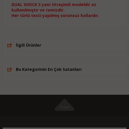
DUAL SHOCK 3 yani titreşimli modeldir az
kullanılmıştır ve temizdir.
Her türlü testi yapılmış sorunsuz kollardır.
İlgili Ürünler
Bu Kategorinin En Çok Satanları