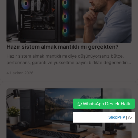
Hazır sistem almak mantıklı mı gerçekten?
Hazır sistem almak mantıklı mı diye düşünüyorsanız bütçe,
performans, garanti ve yükseltme payını birlikte değerlendirin,
doğru seçin.
4 Haziran 2026
WhatsApp Destek Hattı
ShopPHP
| v5