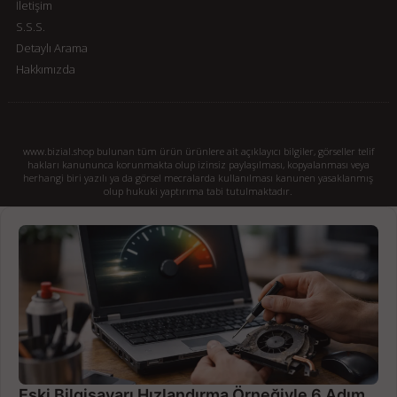
İletişim
S.S.S.
Detaylı Arama
Hakkımızda
www.bizial.shop bulunan tüm ürün ürünlere ait açıklayıcı bilgiler, görseller telif
hakları kanununca korunmakta olup izinsiz paylaşılması, kopyalanması veya
herhangi biri yazılı ya da görsel mecralarda kullanılması kanunen yasaklanmış
olup hukuki yaptırıma tabi tutulmaktadır.
Eski Bilgisayarı Hızlandırma Örneğiyle 6 Adım