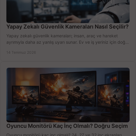
Yapay Zekalı Güvenlik Kameraları Nasıl Seçilir?
Yapay zekalı güvenlik kameraları; insan, araç ve hareket
ayrımıyla daha az yanlış uyarı sunar. Ev ve iş yeriniz için doğru
modeli, fiyatı karşılaştırın.
14 Temmuz 2026
Oyuncu Monitörü Kaç İnç Olmalı? Doğru Seçim
Oyuncu monitörü kaç inç olmalı? 24, 27 ve 32 inç ekranları