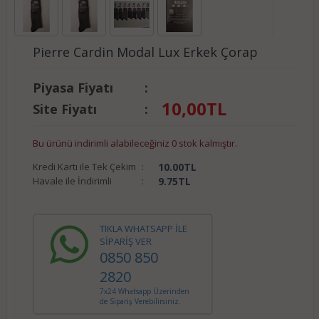
Pierre Cardin Modal Lux Erkek Çorap
Piyasa Fiyatı
:
10,00
TL
Site Fiyatı
:
Bu ürünü indirimli alabileceğiniz 0 stok kalmıştır.
Kredi Kartı ile Tek Çekim
:
10.00
TL
Havale ile İndirimli
:
9.75
TL
TIKLA WHATSAPP İLE
SİPARİŞ VER
0850 850
2820
7x24 Whatsapp Üzerinden
de Sipariş Verebilirsiniz.