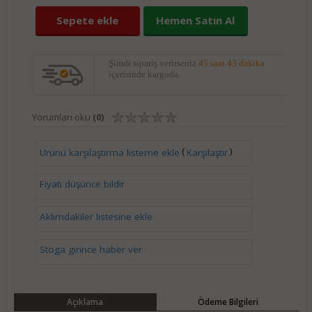
Sepete ekle
Hemen Satın Al
Şimdi sipariş verirseniz
45 saat 43 dakika
içerisinde kargoda.
Yorumları oku
(0)
(
)
Ürünü karşılaştırma listeme ekle
Karşılaştır
Fiyatı düşünce bildir
Aklımdakiler listesine ekle
Stoga girince haber ver
Açıklama
Ödeme Bilgileri