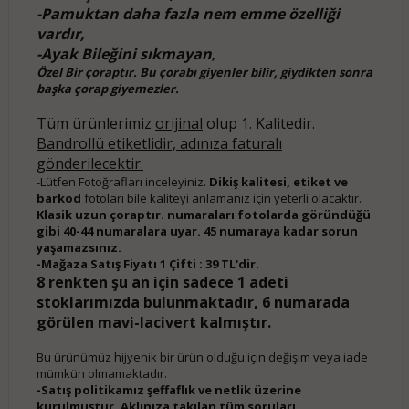
-Pamuktan daha fazla nem emme özelliği
vardır,
-Ayak Bileğini sıkmayan
,
Özel Bir çoraptır. Bu çorabı giyenler bilir, giydikten sonra
başka çorap giyemezler.
Tüm ürünlerimiz
orijinal
olup 1. Kalitedir.
Bandrollü etiketlidir, adınıza faturalı
gönderilecektir.
-Lütfen Fotoğrafları inceleyiniz.
Dikiş kalitesi, etiket ve
barkod
fotoları bile kaliteyi anlamanız için yeterli olacaktır.
Klasik uzun çoraptır. numaraları fotolarda göründüğü
gibi 40-44 numaralara uyar. 45 numaraya kadar sorun
yaşamazsınız.
-Mağaza Satış Fiyatı 1 Çifti : 39 TL'dir.
8 renkten şu an için sadece 1 adeti
stoklarımızda bulunmaktadır, 6 numarada
görülen mavi-lacivert kalmıştır.
Bu ürünümüz hijyenik bir ürün olduğu için değişim veya iade
mümkün olmamaktadır.
-Satış politikamız şeffaflık ve netlik üzerine
kurulmuştur. Aklınıza takılan tüm soruları