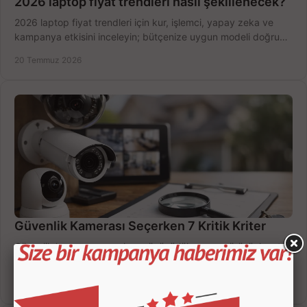
2026 laptop fiyat trendleri nasıl şekillenecek?
2026 laptop fiyat trendleri için kur, işlemci, yapay zeka ve
kampanya etkisini inceleyin; bütçenize uygun modeli doğru
zamanda seçmenin yollarını görün.
20 Temmuz 2026
Güvenlik Kamerası Seçerken 7 Kritik Kriter
Güvenlik kamerası seçerken çözünürlük, gece görüşü, kayıt
süresi ve bağlantı tipini karşılaştırın; eviniz veya iş yeriniz için
doğru sistemi hemen seçin.
18 Temmuz 2026