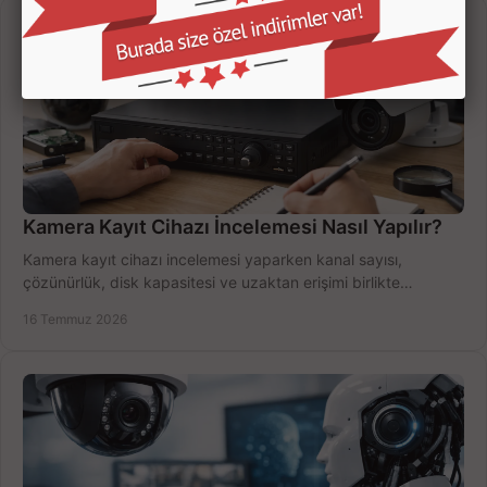
Kamera Kayıt Cihazı İncelemesi Nasıl Yapılır?
Kamera kayıt cihazı incelemesi yaparken kanal sayısı,
çözünürlük, disk kapasitesi ve uzaktan erişimi birlikte
değerlendirin; bütçenizi doğru yönetin.
16 Temmuz 2026