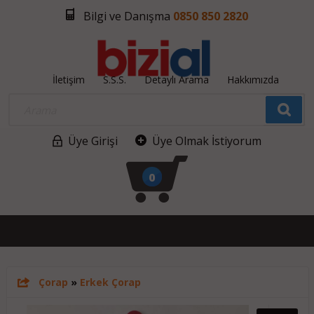
Bilgi ve Danışma
0850 850 2820
İletişim
S.S.S.
Detaylı Arama
Hakkımızda
Üye Girişi
Üye Olmak İstiyorum
0
Çorap
»
Erkek Çorap