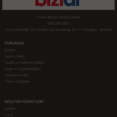
Avalon Bilişim Limited Şirketi
0850 850 2820
Vişnezade Mah. Şair Nedim Cad. Konak Ap. No:77/1 Beşiktaş - İstanbul
KURUMSAL
İletişim
Sipariş Takibi
Gizlilik ve Kullanım Şartları
Kargo ve Taşıma Bilgileri
Garanti ve İade
Sistem Toplama
MÜŞTERİ HİZMETLERİ
İletişim
S.S.S.