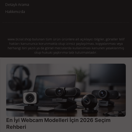
Detaylı Arama
Hakkımızda
www.bizial.shop bulunan tüm ürün ürünlere ait açıklayıcı bilgiler, görseller telif
hakları kanununca korunmakta olup izinsiz paylaşılması, kopyalanması veya
herhangi biri yazılı ya da görsel mecralarda kullanılması kanunen yasaklanmış
olup hukuki yaptırıma tabi tutulmaktadır.
En İyi Webcam Modelleri İçin 2026 Seçim
Rehberi