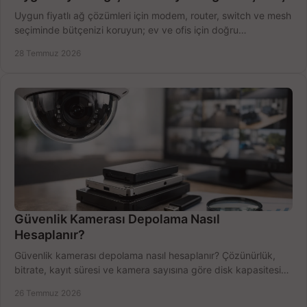
Uygun fiyatlı ağ çözümleri için modem, router, switch ve mesh
seçiminde bütçenizi koruyun; ev ve ofis için doğru
performansı yakalayın. Hızla karşılaştırın.
28 Temmuz 2026
Güvenlik Kamerası Depolama Nasıl
Hesaplanır?
Güvenlik kamerası depolama nasıl hesaplanır? Çözünürlük,
bitrate, kayıt süresi ve kamera sayısına göre disk kapasitesini
doğru belirleyin. Pratik örneklerle.
26 Temmuz 2026