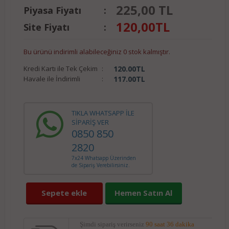
225,00 TL
Piyasa Fiyatı
:
120,00
TL
Site Fiyatı
:
Bu ürünü indirimli alabileceğiniz 0 stok kalmıştır.
Kredi Kartı ile Tek Çekim
:
120.00
TL
Havale ile İndirimli
:
117.00
TL
TIKLA WHATSAPP İLE
SİPARİŞ VER
0850 850
2820
7x24 Whatsapp Üzerinden
de Sipariş Verebilirsiniz.
Sepete ekle
Hemen Satın Al
Şimdi sipariş verirseniz
90 saat 36 dakika