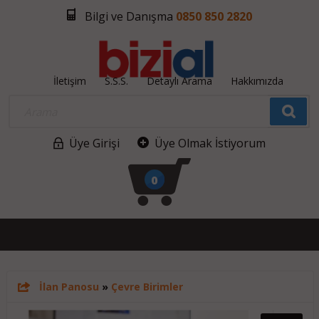
Bilgi ve Danışma
0850 850 2820
İletişim
S.S.S.
Detaylı Arama
Hakkımızda
Üye Girişi
Üye Olmak İstiyorum
0
İlan Panosu
»
Çevre Birimler