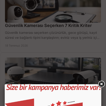
Güvenlik Kamerası Seçerken 7 Kritik Kriter
Güvenlik kamerası seçerken çözünürlük, gece görüşü, kayıt
süresi ve bağlantı tipini karşılaştırın; eviniz veya iş yeriniz için
doğru sistemi hemen seçin.
18 Temmuz 2026
Kamera Kayıt Cihazı İncelemesi Nasıl Yapılır?