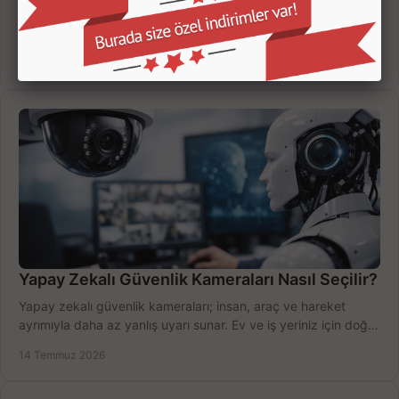
Kamera kayıt cihazı incelemesi yaparken kanal sayısı,
çözünürlük, disk kapasitesi ve uzaktan erişimi birlikte
değerlendirin; bütçenizi doğru yönetin.
16 Temmuz 2026
Yapay Zekalı Güvenlik Kameraları Nasıl Seçilir?
Yapay zekalı güvenlik kameraları; insan, araç ve hareket
ayrımıyla daha az yanlış uyarı sunar. Ev ve iş yeriniz için doğru
modeli, fiyatı karşılaştırın.
14 Temmuz 2026