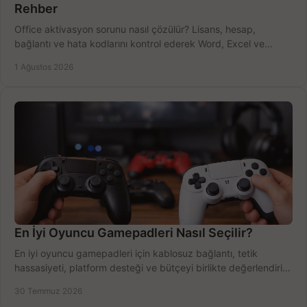
Rehber
Office aktivasyon sorunu nasıl çözülür? Lisans, hesap,
bağlantı ve hata kodlarını kontrol ederek Word, Excel ve
Outlook'u güvenle hemen etkinleştirin.
1 Ağustos 2026
En İyi Oyuncu Gamepadleri Nasıl Seçilir?
En iyi oyuncu gamepadleri için kablosuz bağlantı, tetik
hassasiyeti, platform desteği ve bütçeyi birlikte değerlendirin;
doğru modeli kolayca seçin.
30 Temmuz 2026