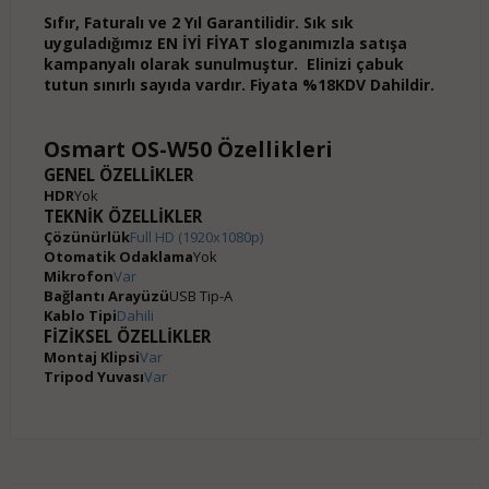
Sıfır, Faturalı ve 2 Yıl Garantilidir. Sık sık
uyguladığımız EN İYİ FİYAT sloganımızla satışa
kampanyalı olarak sunulmuştur. Elinizi çabuk
tutun sınırlı sayıda vardır. Fiyata %18KDV Dahildir.
Osmart OS-W50 Özellikleri
GENEL ÖZELLİKLER
HDR
Yok
TEKNİK ÖZELLİKLER
Çözünürlük
Full HD (1920x1080p)
Otomatik Odaklama
Yok
Mikrofon
Var
Bağlantı Arayüzü
USB Tip-A
Kablo Tipi
Dahili
FİZİKSEL ÖZELLİKLER
Montaj Klipsi
Var
Tripod Yuvası
Var