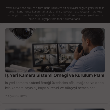
www.bizial.shop bulunan tüm ürün ürünlere ait açıklayıcı bilgiler, görseller telif
hakları kanununca korunmakta olup izinsiz paylaşılması, kopyalanması veya
herhangi biri yazılı ya da görsel mecralarda kullanılması kanunen yasaklanmış
olup hukuki yaptırıma tabi tutulmaktadır.
İş Yeri Kamera Sistemi Örneği ve Kurulum Planı
İş yeri kamera sistemi örneği üzerinden ofis, mağaza ve depo
için kamera sayısını, kayıt süresini ve bütçeyi hemen net
belirleyin ve doğru ürünleri seçin.
7 Ağustos 2026