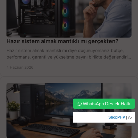
Hazır sistem almak mantıklı mı gerçekten?
Hazır sistem almak mantıklı mı diye düşünüyorsanız bütçe,
performans, garanti ve yükseltme payını birlikte değerlendirin,
doğru seçin.
4 Haziran 2026
WhatsApp Destek Hattı
ShopPHP
| v5