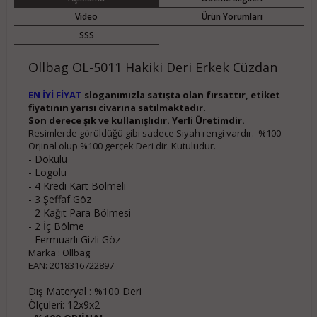
Video
Ürün Yorumları
SSS
Ollbag OL-5011 Hakiki Deri Erkek Cüzdan
EN İYİ FİYAT
sloganımızla satışta olan fırsattır, etiket
fiyatının yarısı civarına satılmaktadır.
Son derece şık ve kullanışlıdır. Yerli Üretimdir.
Resimlerde görüldüğü gibi sadece Siyah rengi vardır. %100
Orjinal olup %100 gerçek Deri dir. Kutuludur.
- Dokulu
- Logolu
- 4 Kredi Kart Bölmeli
- 3 Şeffaf Göz
- 2 Kağıt Para Bölmesi
- 2 İç Bölme
- Fermuarlı Gizli Göz
Marka : Ollbag
EAN: 2018316722897
Dış Materyal : %100 Deri
Ölçüleri: 12x9x2