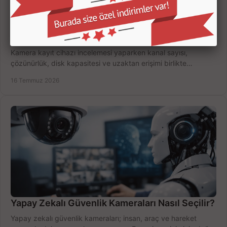
Kamera Kayıt Cihazı İncelemesi Nasıl Yapılır?
Kamera kayıt cihazı incelemesi yaparken kanal sayısı,
çözünürlük, disk kapasitesi ve uzaktan erişimi birlikte
değerlendirin; bütçenizi doğru yönetin.
16 Temmuz 2026
Yapay Zekalı Güvenlik Kameraları Nasıl Seçilir?
Yapay zekalı güvenlik kameraları; insan, araç ve hareket