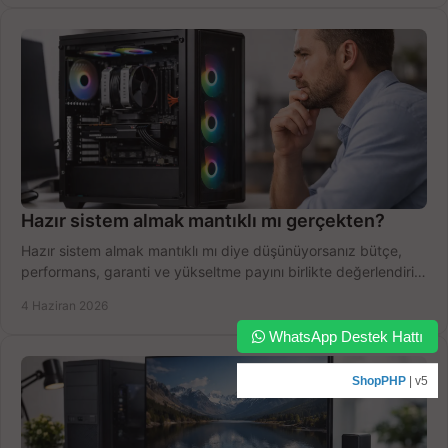
Hazır sistem almak mantıklı mı gerçekten?
Hazır sistem almak mantıklı mı diye düşünüyorsanız bütçe,
performans, garanti ve yükseltme payını birlikte değerlendirin,
doğru seçin.
4 Haziran 2026
WhatsApp Destek Hattı
ShopPHP
| v5