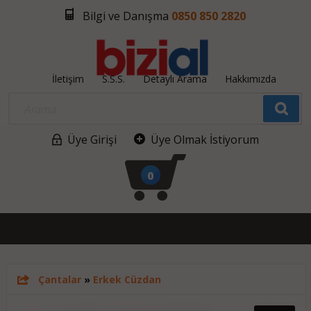
Bilgi ve Danışma
0850 850 2820
İletişim
S.S.S.
Detaylı Arama
Hakkımızda
Üye Girişi
Üye Olmak İstiyorum
0
Çantalar
»
Erkek Cüzdan