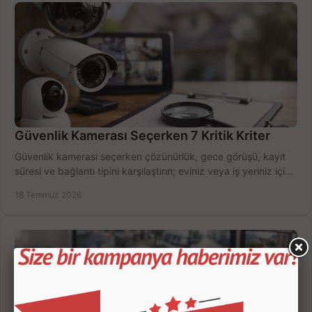
Güvenlik Kamerası Seçerken 7 Kritik Kriter
Güvenlik kamerası seçerken çözünürlük, gece görüşü, kayıt
süresi ve bağlantı tipini karşılaştırın; eviniz veya iş yeriniz için
doğru sistemi hemen seçin.
18 Temmuz 2026