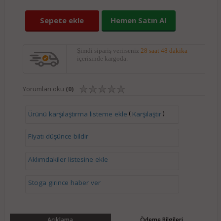
Sepete ekle
Hemen Satın Al
Şimdi sipariş verirseniz
28 saat 47 dakika
içerisinde kargoda.
Yorumları oku
(0)
(
)
Ürünü karşılaştırma listeme ekle
Karşılaştır
Fiyatı düşünce bildir
Aklımdakiler listesine ekle
Stoga girince haber ver
Açıklama
Ödeme Bilgileri