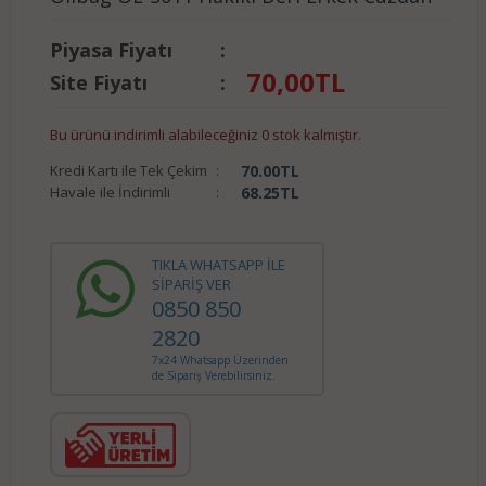
Piyasa Fiyatı
:
70,00
TL
Site Fiyatı
:
Bu ürünü indirimli alabileceğiniz 0 stok kalmıştır.
Kredi Kartı ile Tek Çekim
:
70.00
TL
Havale ile İndirimli
:
68.25
TL
TIKLA WHATSAPP İLE
SİPARİŞ VER
0850 850
2820
7x24 Whatsapp Üzerinden
de Sipariş Verebilirsiniz.