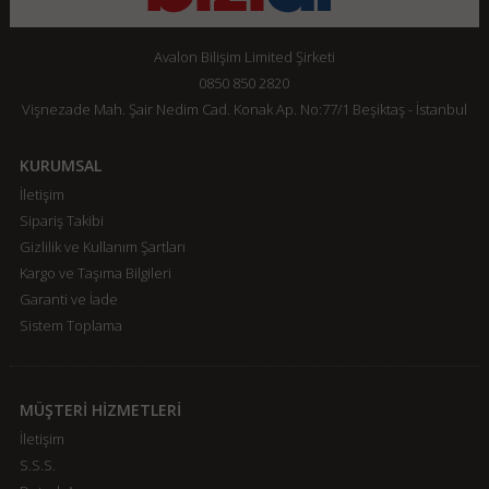
Avalon Bilişim Limited Şirketi
0850 850 2820
Vişnezade Mah. Şair Nedim Cad. Konak Ap. No:77/1 Beşiktaş - İstanbul
KURUMSAL
İletişim
Sipariş Takibi
Gizlilik ve Kullanım Şartları
Kargo ve Taşıma Bilgileri
Garanti ve İade
Sistem Toplama
MÜŞTERİ HİZMETLERİ
İletişim
S.S.S.