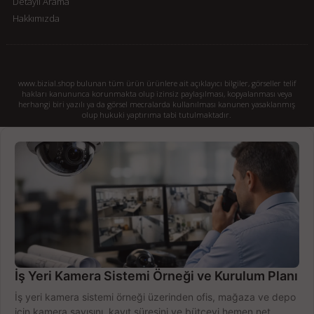
Detaylı Arama
Hakkımızda
www.bizial.shop bulunan tüm ürün ürünlere ait açıklayıcı bilgiler, görseller telif
hakları kanununca korunmakta olup izinsiz paylaşılması, kopyalanması veya
herhangi biri yazılı ya da görsel mecralarda kullanılması kanunen yasaklanmış
olup hukuki yaptırıma tabi tutulmaktadır.
İş Yeri Kamera Sistemi Örneği ve Kurulum Planı
İş yeri kamera sistemi örneği üzerinden ofis, mağaza ve depo
için kamera sayısını, kayıt süresini ve bütçeyi hemen net