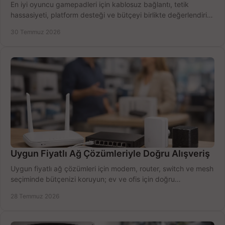
En iyi oyuncu gamepadleri için kablosuz bağlantı, tetik
hassasiyeti, platform desteği ve bütçeyi birlikte değerlendirin;
doğru modeli kolayca seçin.
30 Temmuz 2026
Uygun Fiyatlı Ağ Çözümleriyle Doğru Alışveriş
Uygun fiyatlı ağ çözümleri için modem, router, switch ve mesh
seçiminde bütçenizi koruyun; ev ve ofis için doğru
performansı yakalayın. Hızla karşılaştırın.
28 Temmuz 2026