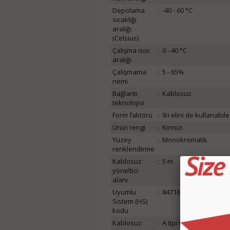
Depolama
:
-40 - 60 °C
sıcaklığı
aralığı
(Celsius)
Çalışma ısısı
:
0 - 40 °C
aralığı
Çalışmama
:
5 - 65%
nemi
Bağlantı
:
Kablosuz
teknolojisi
Form faktörü
:
İki elini de kullanabil
Ürün rengi
:
Kırmızı
Yüzey
:
Monokromatik
renklendirme
Kablosuz
:
5 m
yöneltici
alanı
Uyumlu
:
84716070
Sistem (HS)
kodu
Kablosuz
:
A tipi USB