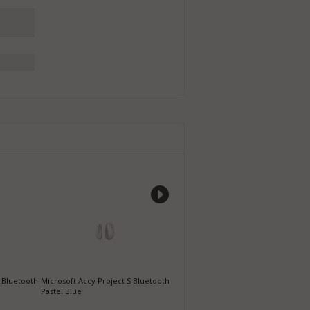
 Bluetooth
Microsoft Accy Project S Bluetooth
TRIO TR1910 KABLOSUZ MOUSE
L
Pastel Blue