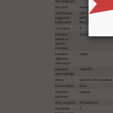
alıcı arayüzü
Alıcı türü
:
Nano alıcı
Sertifikalar,
:
CNC, ACMA, DWLFM, ANA
uygunluk
MPT, MOT, SIRIM, ICTA,
bildirimleri
NCC, NTC, CERT, UkrS
Tuş sayısı
:
3
Frekans
:
2.4 GHz
bandı ve
işletim
kanalları
Hareket
:
Optik
algılama
teknolojisi
Hareket
:
1000 DPI
çözünürlüğü
Amaç
:
Günlük-Ofis-Seyahat
Dönen teker
:
Evet
Önerilen
:
Laptop
kullanım
Araç arayüzü
:
RF kablosuz
Kaydırma
:
1