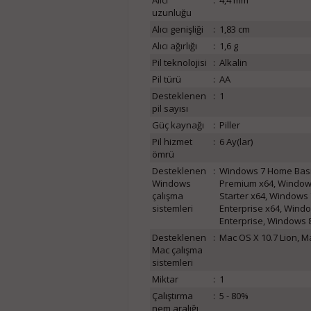
Alıcı
:
4,4 mm
uzunluğu
Alıcı genişliği
:
1,83 cm
Alıcı ağırlığı
:
1,6 g
Pil teknolojisi
:
Alkalin
Pil türü
:
AA
Desteklenen
:
1
pil sayısı
Güç kaynağı
:
Piller
Pil hizmet
:
6 Ay(lar)
ömrü
Desteklenen
:
Windows 7 Home Basi
Windows
Premium x64, Windows
çalışma
Starter x64, Windows 
sistemleri
Enterprise x64, Wind
Enterprise, Windows 8
Desteklenen
:
Mac OS X 10.7 Lion, M
Mac çalışma
sistemleri
Miktar
:
1
Çalıştırma
:
5 - 80%
nem aralığı