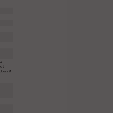
me
s 7
ndows 8