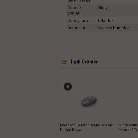
tekeri sayısı
Dönme
:
Dikey
yönleri
Dönüş türü
:
Tekerlek
Buton tipi
:
Basmalı butonlar
İlgili Ürünler
HyperX Pulsefire Haste W. (Black)
Microsoft Bluetooth Mouse Camo
Microsoft® 
Mouse
Design Beyaz
Mouse (BT)