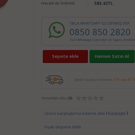
Havale ile İndirimli
:
583.42
TL
TIKLA WHATSAPP İLE SİPARİŞ VER
0850 850 2820
7x24 Whatsapp Üzerinden de Sipariş Verebilir
Sepete ekle
Hemen Satın Al
Şimdi sipariş verirseniz
136 saat 47 
Yorumları oku
(0)
(
)
Ürünü karşılaştırma listeme ekle
Karşılaştır
Fiyatı düşünce bildir