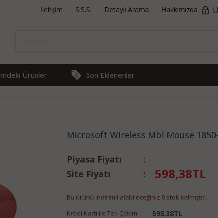
İletişim
S.S.S.
Detaylı Arama
Hakkımızda
Ü
rimdeki Ürünler
Son Eklenenler
Microsoft Wireless Mbl Mouse 1850
Piyasa Fiyatı
:
598,38
TL
Site Fiyatı
:
Bu ürünü indirimli alabileceğiniz 0 stok kalmıştır.
Kredi Kartı ile Tek Çekim
:
598.38
TL