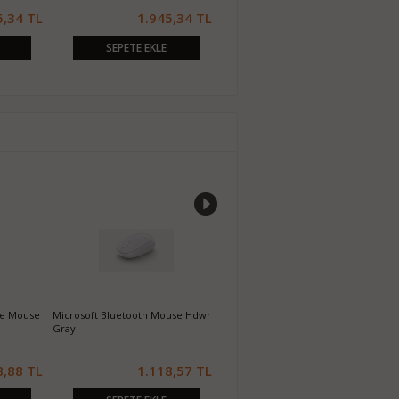
5,34 TL
1.945,34 TL
160,00 TL
SEPETE EKLE
SEPETE EKLE
le Mouse
Microsoft Bluetooth Mouse Hdwr
Microsoft Bluetooth Mouse Hwr
M
Gray
PastelBlue
P
8,88 TL
1.118,57 TL
1.118,57 TL