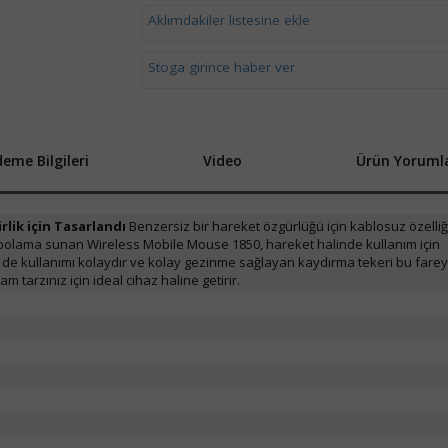
Aklımdakiler listesine ekle
Stoga girince haber ver
eme Bilgileri
Video
Ürün Yorumla
rlik için Tasarlandı
Benzersiz bir hareket özgürlüğü için kablosuz özelliğ
 depolama sunan Wireless Mobile Mouse 1850, hareket halinde kullanım için
le de kullanımı kolaydır ve kolay gezinme sağlayan kaydırma tekeri bu farey
 tarzınız için ideal cihaz haline getirir.