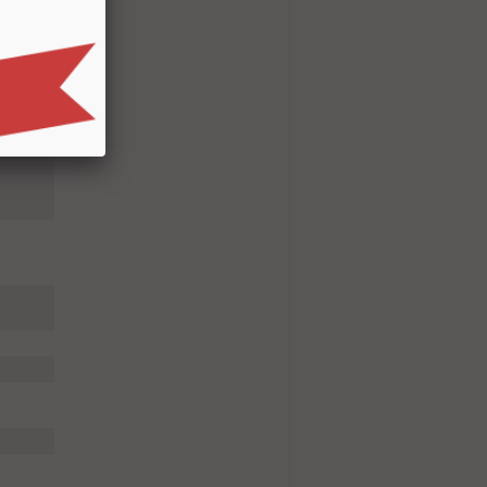
K, KCC,
, BSMI,