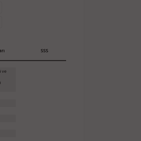
rı
SSS
i ve
i