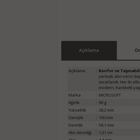
Açıklama
Öd
Açıklama
:
Konfor ve Taşınabili
yerleşik alıcı-verici
tasarlandı. Her iki el
modern, hareketli yaşam
Marka
:
MICROSOFT
Ağırlık
:
90 g
Yükseklik
:
38,2 mm
Genişlik
:
100 mm
Derinlik
:
58,1 mm
Alıcı derinliği
:
1,31 cm