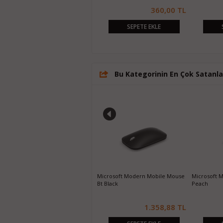
4.101,42 TL
360,00 TL
SEPETE EKLE
SEPETE EKLE
Bu Kategorinin En Çok Satanla
Microsoft Bluetooth Mouse Hwr
Microsoft Modern Mobile Mouse
Microsoft 
Mint
Bt Black
Peach
1.118,57 TL
1.358,88 TL