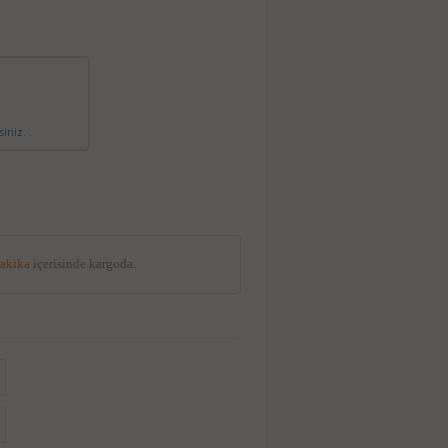
siniz.
dakika
içerisinde kargoda.