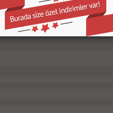
TEL, RSS-210, SUBTEL, CMIIT, R&TTE, WEEE, POSTEL, MIC, VCCI, TRC, KZ, CC
 COFETEL, ANRT, NCC, TRA, PTA, MTC, ICT, GOST, FAC, CITC, RATEL, IDA, ICASA
EPRO, TRA, URSEC, FCC ID, CONATEL, CB