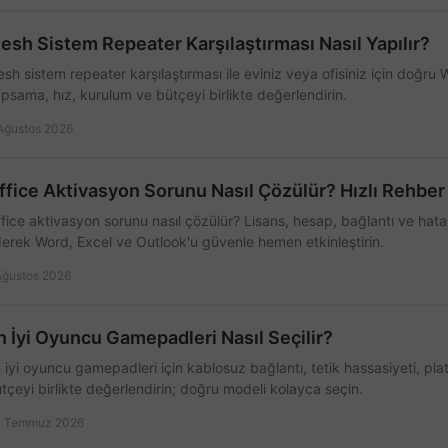
esh Sistem Repeater Karşılaştırması Nasıl Yapılır?
sh sistem repeater karşılaştırması ile eviniz veya ofisiniz için doğru
psama, hız, kurulum ve bütçeyi birlikte değerlendirin.
Ağustos 2026
ffice Aktivasyon Sorunu Nasıl Çözülür? Hızlı Rehber
fice aktivasyon sorunu nasıl çözülür? Lisans, hesap, bağlantı ve hata 
erek Word, Excel ve Outlook'u güvenle hemen etkinleştirin.
Ağustos 2026
n İyi Oyuncu Gamepadleri Nasıl Seçilir?
 iyi oyuncu gamepadleri için kablosuz bağlantı, tetik hassasiyeti, pl
tçeyi birlikte değerlendirin; doğru modeli kolayca seçin.
 Temmuz 2026