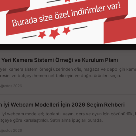
Garanti ve İade
Sistem Toplama
77/1 Beşiktaş - İstanbul
klayıcı bilgiler, görseller telif hakları kanununca korunmakta olup izinsiz paylaşılması, k
mecralarda kullanılması kanunen yasaklanmış olup hukuki yaptırıma tabi tutulmaktadır
ş Yeri Kamera Sistemi Örneği ve Kurulum Planı
 yeri kamera sistemi örneği üzerinden ofis, mağaza ve depo için kamer
resini ve bütçeyi hemen net belirleyin ve doğru ürünleri seçin.
Ağustos 2026
n İyi Webcam Modelleri İçin 2026 Seçim Rehberi
 iyi webcam modelleri; toplantı, yayın, ders ve oyun için çözünürlük, 
tçeye göre karşılaştırıldı. Satın alma ipuçları burada.
Ağustos 2026