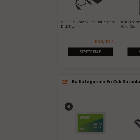
250GB Samsung 860 EVO SATA3
500GB Mikrobox 2.5" Harici Hard
160GB Sams
SSD
Disk(Siyah)
Hard-Disk
1.550,00 TL
650,00 TL
SEPETE EKLE
SEPETE EKLE
Bu Kategorinin En Çok Satanla