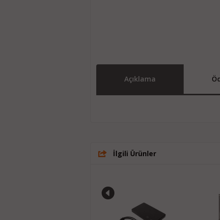
Açıklama
Öd
İlgili Ürünler