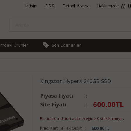
İletişim
S.S.S.
Detaylı Arama
Hakkımızda
Ü
rimdeki Ürünler
Son Eklenenler
Kingston HyperX 240GB SSD
Piyasa Fiyatı
:
600,00
TL
Site Fiyatı
:
Bu ürünü indirimli alabileceğiniz 0 stok kalmıştır.
Kredi Kartı ile Tek Çekim
:
600.00
TL