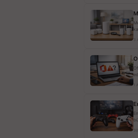
M
Me
ka
3 
O
Of
ed
1 
E
En
bü
30