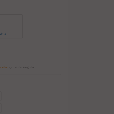
siniz.
dakika
içerisinde kargoda.