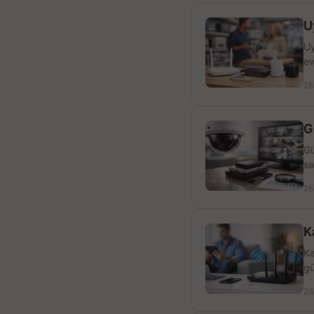
U
Uy
ev
28
G
Gü
sa
26
K
Ka
gü
24