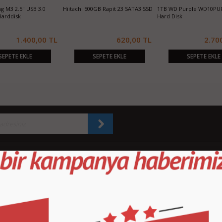
 M3 2.5" USB 3.0
Hiitachi 500GB Rapit 23 SATA3 SSD
1TB WD Purple WD10PU
Harddisk
Hard Disk
1.400,00 TL
620,00 TL
2.70
SEPETE EKLE
SEPETE EKLE
SEPETE EKLE
KURUMSAL
M
İletişim
İl
Sipariş Takibi
S.
Gizlilik ve Kullanım Şartları
De
Kargo ve Taşıma Bilgileri
H