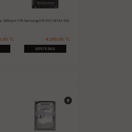
da 7200rpm
1TB Samsung 870 EVO SATA3 SSD
256GB Sandisk X300s 2.5 SATA3 SSD
1
S
0,00 TL
4.200,00 TL
1.050,00 TL
SEPETE EKLE
SEPETE EKLE