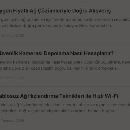
ygun Fiyatlı Ağ Çözümleriyle Doğru Alışveriş
gun fiyatlı ağ çözümleri için modem, router, switch ve mesh seçimin
 ve ofis için doğru performansı yakalayın. Hızla karşılaştırın.
 Temmuz 2026
üvenlik Kamerası Depolama Nasıl Hesaplanır?
venlik kamerası depolama nasıl hesaplanır? Çözünürlük, bitrate, kay
yısına göre disk kapasitesini doğru belirleyin. Pratik örneklerle.
 Temmuz 2026
ablosuz Ağ Hızlandırma Teknikleri ile Hızlı Wi-Fi
blosuz ağ hızlandırma teknikleri ile evde, ofiste ve oyun sistemlerinde
çlendirin; doğru ayar ve ekipmanla hızı artırın, hemen bugün.
 Temmuz 2026