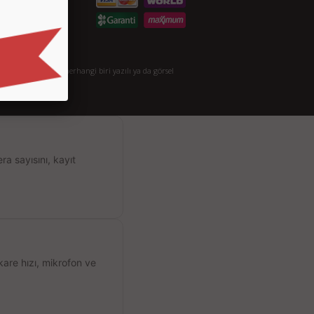
opyalanması veya herhangi biri yazılı ya da görsel
.
a sayısını, kayıt
kare hızı, mikrofon ve