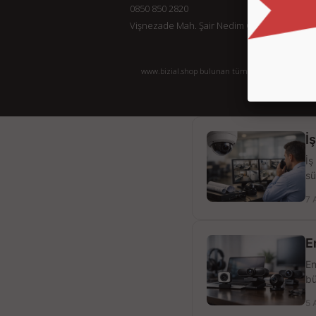
0850 850 2820
Vişnezade Mah. Şair Nedim Cad. Konak Ap. No:
www.bizial.shop bulunan tüm ürün ürünlere ait açı
İ
İş
sü
7 
E
En
bü
5 