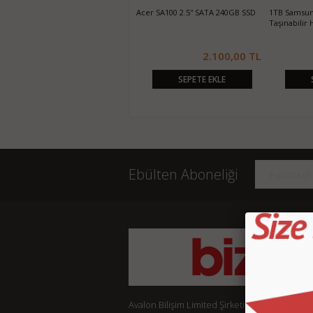
500GB WD Elements 2.5" USB 3.0
Acer SA100 2.5'' SATA 240GB SSD
1TB Samsung
Taşınabilir Harddisk
Taşınabilir 
1.250,00 TL
2.100,00 TL
SEPETE EKLE
SEPETE EKLE
Ebülten Aboneliği
Avalon Bilişim Limited Şirketi