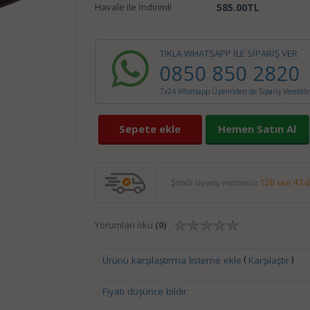
Havale ile İndirimli
:
585.00
TL
TIKLA WHATSAPP İLE SİPARİŞ VER
0850 850 2820
7x24 Whatsapp Üzerinden de Sipariş Verebilir
Sepete ekle
Hemen Satın Al
Şimdi sipariş verirseniz
126 saat 43 
Yorumları oku
(0)
(
)
Ürünü karşılaştırma listeme ekle
Karşılaştır
Fiyatı düşünce bildir