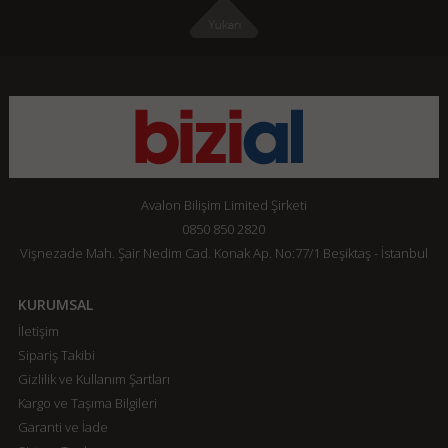
Avalon Bilişim Limited Şirketi
0850 850 2820
Vişnezade Mah. Şair Nedim Cad. Konak Ap. No:77/1 Beşiktaş - İstanbul
KURUMSAL
İletişim
Sipariş Takibi
Gizlilik ve Kullanım Şartları
Kargo ve Taşıma Bilgileri
Garanti ve İade