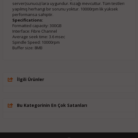
server(sunucu) lara uygundur. Kızağı mevcuttur. Tüm testleri
yapılmış herhangi bir sorunu yoktur. 10000rpm lik yüksek
performansa sahiptir.
Specifications:
Formatted capacity: 300GB
Interface: Fibre Channel
Average seek time: 3.6 msec
Spindle Speed: 10000rpm
Buffer size: 8MB
İlgili Ürünler
Bu Kategorinin En Çok Satanları