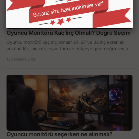
Oyuncu Monitörü Kaç İnç Olmalı? Doğru Seçim
Oyuncu monitörü kaç inç olmalı? 24, 27 ve 32 inç ekranları
çözünürlük, mesafe, oyun türü ve bütçeye göre doğru seçin,
fırsatları değerlendirin, inceleyin.
12 Temmuz 2026
Oyuncu monitörü seçerken ne alınmalı?