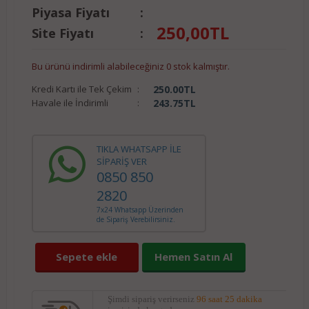
Piyasa Fiyatı
:
250,00
TL
Site Fiyatı
:
Bu ürünü indirimli alabileceğiniz 0 stok kalmıştır.
Kredi Kartı ile Tek Çekim
:
250.00
TL
Havale ile İndirimli
:
243.75
TL
TIKLA WHATSAPP İLE
SİPARİŞ VER
0850 850
2820
7x24 Whatsapp Üzerinden
de Sipariş Verebilirsiniz.
Sepete ekle
Hemen Satın Al
Şimdi sipariş verirseniz
96 saat 25 dakika