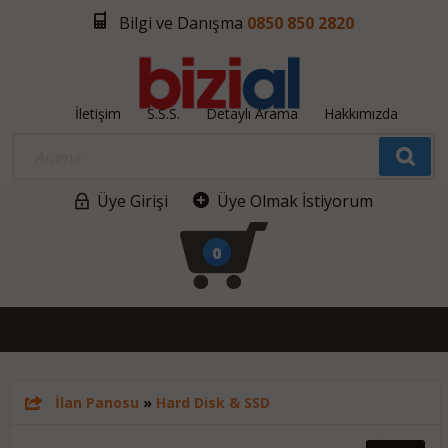
Bilgi ve Danışma
0850 850 2820
İletişim
S.S.S.
Detaylı Arama
Hakkımızda
Üye Girişi
Üye Olmak İstiyorum
0
İlan Panosu
»
Hard Disk & SSD