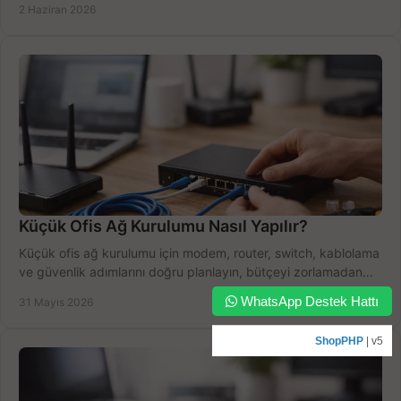
2 Haziran 2026
Küçük Ofis Ağ Kurulumu Nasıl Yapılır?
Küçük ofis ağ kurulumu için modem, router, switch, kablolama
ve güvenlik adımlarını doğru planlayın, bütçeyi zorlamadan
verim alın.
WhatsApp Destek Hattı
31 Mayıs 2026
ShopPHP
| v5