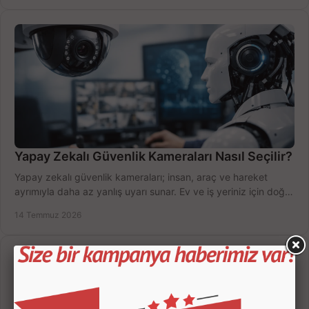
Yapay Zekalı Güvenlik Kameraları Nasıl Seçilir?
Yapay zekalı güvenlik kameraları; insan, araç ve hareket
ayrımıyla daha az yanlış uyarı sunar. Ev ve iş yeriniz için doğru
modeli, fiyatı karşılaştırın.
14 Temmuz 2026