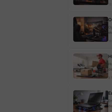
12
O
Oy
ek
10
H
Hı
de
8 
E
En
de