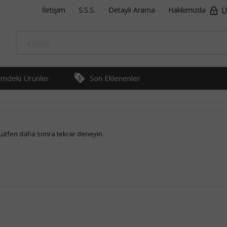
İletişim
S.S.S.
Detaylı Arama
Hakkımızda
Ü
rimdeki Ürünler
Son Eklenenler
 Lütfen daha sonra tekrar deneyin.