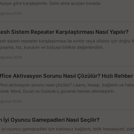
tçeye göre karşılaştırıldı. Satın alma ipuçları burada.
Ağustos 2026
esh Sistem Repeater Karşılaştırması Nasıl Yapılır?
sh sistem repeater karşılaştırması ile eviniz veya ofisiniz için doğru
psama, hız, kurulum ve bütçeyi birlikte değerlendirin.
Ağustos 2026
ffice Aktivasyon Sorunu Nasıl Çözülür? Hızlı Rehber
fice aktivasyon sorunu nasıl çözülür? Lisans, hesap, bağlantı ve hata 
erek Word, Excel ve Outlook'u güvenle hemen etkinleştirin.
Ağustos 2026
n İyi Oyuncu Gamepadleri Nasıl Seçilir?
 iyi oyuncu gamepadleri için kablosuz bağlantı, tetik hassasiyeti, pl