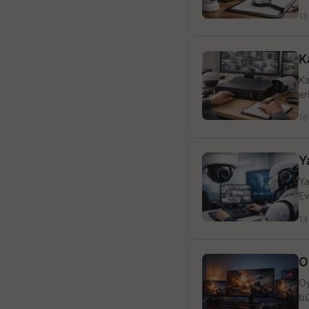
18
K
Ka
er
16
Y
Ya
Ev
14
O
Oy
bü