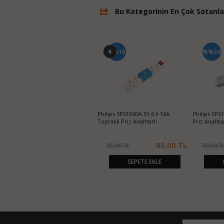
Bu Kategorinin En Çok Satanla
%%27
%%16
%%24
Philips SPS1040A-51 4'lü Akım
Philips SPS1060A-51 6 lı 16A
Philips SPS1
Korumalı Priz 2 Metre Anahtarlı
Topraklı Priz Anahtarlı
Priz Anahtar
65,00 TL
80,00 TL
89,00 TL
95,00 TL
79,00 T
SEPETE EKLE
SEPETE EKLE