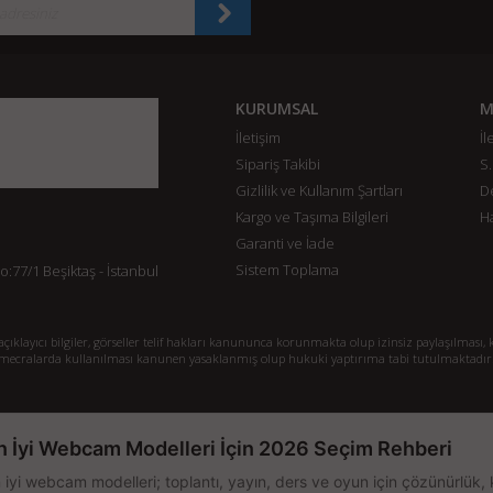
KURUMSAL
M
İletişim
İl
Sipariş Takibi
S.
Gizlilik ve Kullanım Şartları
De
Kargo ve Taşıma Bilgileri
H
Garanti ve İade
Sistem Toplama
77/1 Beşiktaş - İstanbul
klayıcı bilgiler, görseller telif hakları kanununca korunmakta olup izinsiz paylaşılması, k
mecralarda kullanılması kanunen yasaklanmış olup hukuki yaptırıma tabi tutulmaktadır
n İyi Webcam Modelleri İçin 2026 Seçim Rehberi
 iyi webcam modelleri; toplantı, yayın, ders ve oyun için çözünürlük, 