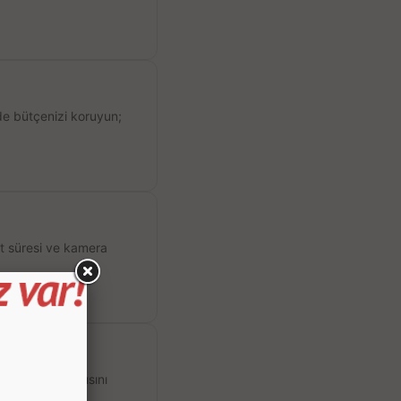
de bütçenizi koruyun;
ıt süresi ve kamera
 Wi-Fi bağlantısını