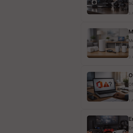
bü
5 
M
Me
ka
3 
O
Of
ed
1 
E
En