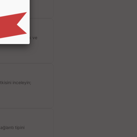
si, dayanıklılık ve
kisini inceleyin;
ğlantı tipini