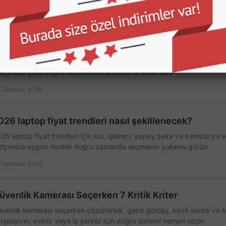
 Temmuz 2026
ekanik Klavye mi, Membran Klavye mi Alınır?
kanik klavye membran klavye farklarını öğrenin; oyun, ofis, ses seviye
tçenize göre doğru modeli hızlıca seçin ve satın alın.
 Temmuz 2026
026 laptop fiyat trendleri nasıl şekillenecek?
26 laptop fiyat trendleri için kur, işlemci, yapay zeka ve kampanya et
tçenize uygun modeli doğru zamanda seçmenin yollarını görün.
 Temmuz 2026
üvenlik Kamerası Seçerken 7 Kritik Kriter
venlik kamerası seçerken çözünürlük, gece görüşü, kayıt süresi ve ba
rşılaştırın; eviniz veya iş yeriniz için doğru sistemi hemen seçin.