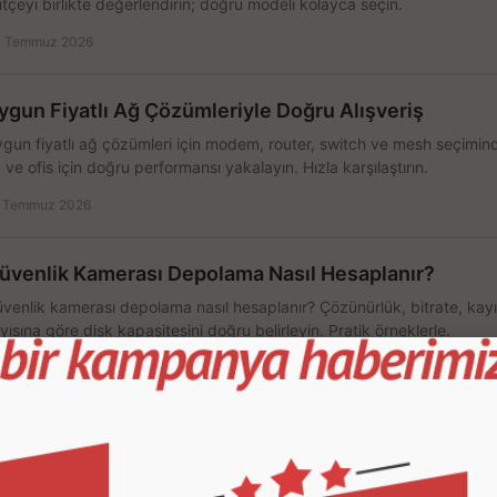
tçeyi birlikte değerlendirin; doğru modeli kolayca seçin.
 Temmuz 2026
ygun Fiyatlı Ağ Çözümleriyle Doğru Alışveriş
gun fiyatlı ağ çözümleri için modem, router, switch ve mesh seçimin
 ve ofis için doğru performansı yakalayın. Hızla karşılaştırın.
 Temmuz 2026
üvenlik Kamerası Depolama Nasıl Hesaplanır?
venlik kamerası depolama nasıl hesaplanır? Çözünürlük, bitrate, kay
yısına göre disk kapasitesini doğru belirleyin. Pratik örneklerle.
 Temmuz 2026
ablosuz Ağ Hızlandırma Teknikleri ile Hızlı Wi-Fi
blosuz ağ hızlandırma teknikleri ile evde, ofiste ve oyun sistemlerinde
çlendirin; doğru ayar ve ekipmanla hızı artırın, hemen bugün.