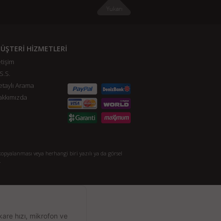
ÜŞTERİ HİZMETLERİ
etişim
S.S.
taylı Arama
akkımızda
opyalanması veya herhangi biri yazılı ya da görsel
.
kare hızı, mikrofon ve