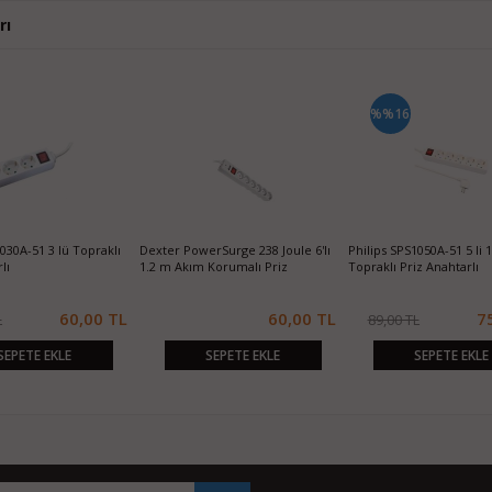
rı
%%16
030A-51 3 lü Topraklı
Dexter PowerSurge 238 Joule 6'lı
Philips SPS1050A-51 5 li 
lı
1.2 m Akım Korumalı Priz
Topraklı Priz Anahtarlı
60,00 TL
60,00 TL
7
L
89,00 TL
SEPETE EKLE
SEPETE EKLE
SEPETE EKLE