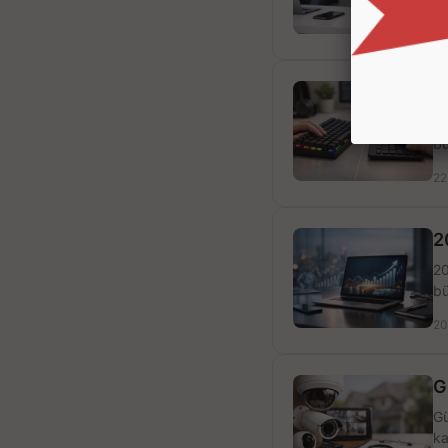
24
M
Me
bü
22
2
20
bü
20
G
Gü
ka