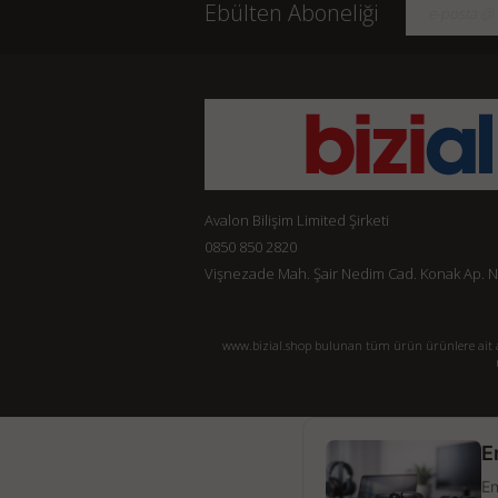
Ebülten Aboneliği
Avalon Bilişim Limited Şirketi
0850 850 2820
Vişnezade Mah. Şair Nedim Cad. Konak Ap. No:
www.bizial.shop bulunan tüm ürün ürünlere ait açı
E
En