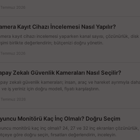
 Temmuz 2026
amera Kayıt Cihazı İncelemesi Nasıl Yapılır?
mera kayıt cihazı incelemesi yaparken kanal sayısı, çözünürlük, disk
işimi birlikte değerlendirin; bütçenizi doğru yönetin.
 Temmuz 2026
apay Zekalı Güvenlik Kameraları Nasıl Seçilir?
pay zekalı güvenlik kameraları; insan, araç ve hareket ayrımıyla daha
 ve iş yeriniz için doğru modeli, fiyatı karşılaştırın.
 Temmuz 2026
yuncu Monitörü Kaç İnç Olmalı? Doğru Seçim
uncu monitörü kaç inç olmalı? 24, 27 ve 32 inç ekranları çözünürlük
tçeye göre doğru seçin, fırsatları değerlendirin, inceleyin.