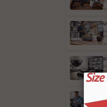
bü
30
U
Uy
ev
28
G
Gü
sa
26
K
Ka
gü