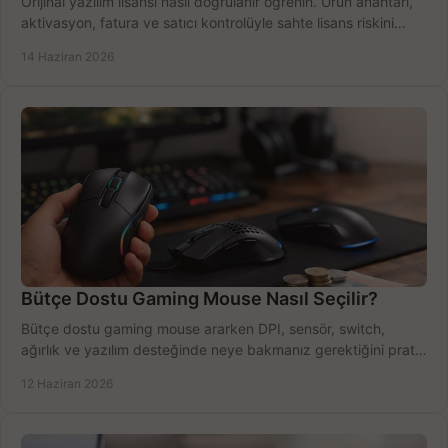
Orijinal yazılım lisansı nasıl doğrulanır öğrenin. Ürün anahtarı,
aktivasyon, fatura ve satıcı kontrolüyle sahte lisans riskini
azaltın.
14 Haziran 2026
Bütçe Dostu Gaming Mouse Nasıl Seçilir?
Bütçe dostu gaming mouse ararken DPI, sensör, switch,
ağırlık ve yazılım desteğinde neye bakmanız gerektiğini pratik
şekilde öğrenin.
12 Haziran 2026