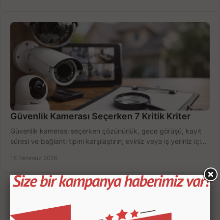
Güvenlik Kamerası Seçerken 7 Kritik Kriter
Güvenlik kamerası seçerken çözünürlük, gece görüşü, kayıt
süresi ve bağlantı tipini karşılaştırın; eviniz veya iş yeriniz için
doğru sistemi hemen seçin.
18 Temmuz 2026