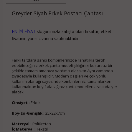
Greyder Siyah Erkek Postacı Çantası
EN İYİ FİYAT
sloganımızla satışta olan fırsattır, etiket
fiyatının yarısı civarına satılmaktadır.
Farklı tarzlara sahip kombinlerinizde rahatlıkla tercih
edebileceğiniz erkek çanta modeli şıklığınızı kusursuz bir
şekilde tamamlamanıza yardımcı olacaktır.Aynı zamanda
ziyadesiyle kullanışlıdır. Modern çizgileri ve çok yönlü
kullanım olanağı sayesinde kombinlerinizi tamamlarken
kullanmaktan keyif alacağınız çanta modelleri arasında yer
alacak.
Cinsiyet :
Erkek
Boy-En-Genişlik :
25x22x7cm
Materyal :
Poliüretan
İç Materyal
: Tekstil