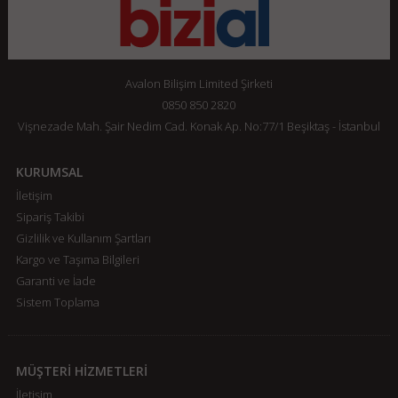
Avalon Bilişim Limited Şirketi
0850 850 2820
Vişnezade Mah. Şair Nedim Cad. Konak Ap. No:77/1 Beşiktaş - İstanbul
KURUMSAL
İletişim
Sipariş Takibi
Gizlilik ve Kullanım Şartları
Kargo ve Taşıma Bilgileri
Garanti ve İade
Sistem Toplama
MÜŞTERİ HİZMETLERİ
İletişim