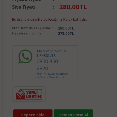
280,00
TL
Site Fiyatı
:
Bu ürünü indirimli alabileceğiniz 0 stok kalmıştır.
Kredi Kartı ile Tek Çekim
:
280.00
TL
Havale ile İndirimli
:
273.00
TL
TIKLA WHATSAPP İLE
SİPARİŞ VER
0850 850
2820
7x24 Whatsapp Üzerinden
de Sipariş Verebilirsiniz.
Sepete ekle
Hemen Satın Al