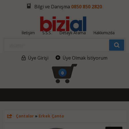
Bilgi ve Danışma
0850 850 2820
İletişim
S.S.S.
Detaylı Arama
Hakkımızda
Üye Girişi
Üye Olmak İstiyorum
0
Çantalar
»
Erkek Çanta