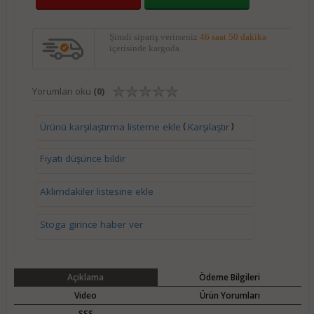
Şimdi sipariş verirseniz
46 saat 50 dakika
içerisinde kargoda.
Yorumları oku
(0)
(
)
Ürünü karşılaştırma listeme ekle
Karşılaştır
Fiyatı düşünce bildir
Aklımdakiler listesine ekle
Stoga girince haber ver
Açıklama
Ödeme Bilgileri
Video
Ürün Yorumları
SSS