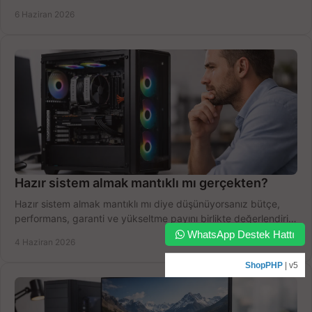
yapın.
6 Haziran 2026
Hazır sistem almak mantıklı mı gerçekten?
Hazır sistem almak mantıklı mı diye düşünüyorsanız bütçe,
performans, garanti ve yükseltme payını birlikte değerlendirin,
doğru seçin.
WhatsApp Destek Hattı
4 Haziran 2026
ShopPHP
| v5