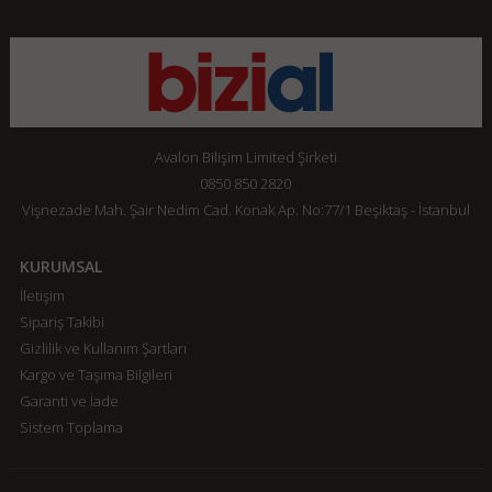
Avalon Bilişim Limited Şirketi
0850 850 2820
Vişnezade Mah. Şair Nedim Cad. Konak Ap. No:77/1 Beşiktaş - İstanbul
KURUMSAL
İletişim
Sipariş Takibi
Gizlilik ve Kullanım Şartları
Kargo ve Taşıma Bilgileri
Garanti ve İade
Sistem Toplama