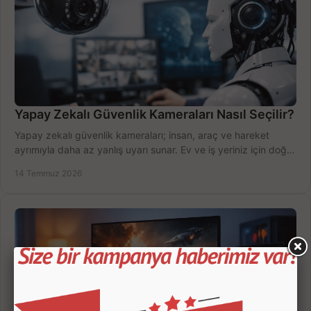
Yapay Zekalı Güvenlik Kameraları Nasıl Seçilir?
Yapay zekalı güvenlik kameraları; insan, araç ve hareket
ayrımıyla daha az yanlış uyarı sunar. Ev ve iş yeriniz için doğru
modeli, fiyatı karşılaştırın.
14 Temmuz 2026