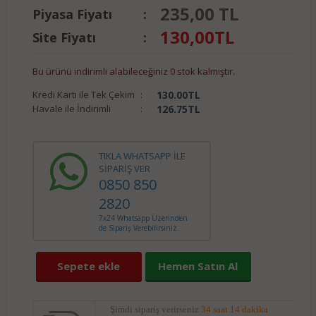
235,00 TL
Piyasa Fiyatı
:
130,00
TL
Site Fiyatı
:
Bu ürünü indirimli alabileceğiniz 0 stok kalmıştır.
Kredi Kartı ile Tek Çekim
:
130.00
TL
Havale ile İndirimli
:
126.75
TL
TIKLA WHATSAPP İLE
SİPARİŞ VER
0850 850
2820
7x24 Whatsapp Üzerinden
de Sipariş Verebilirsiniz.
Sepete ekle
Hemen Satın Al
Şimdi sipariş verirseniz
34 saat 14 dakika