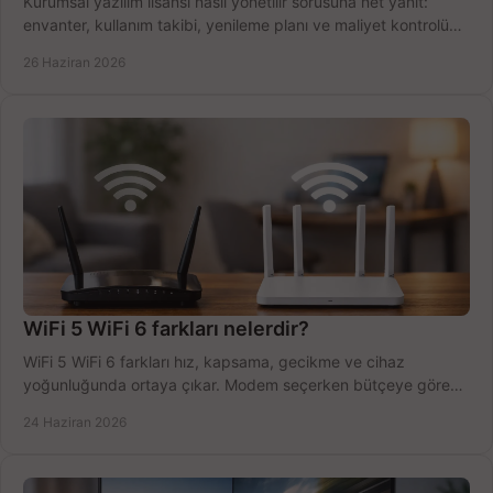
Kurumsal yazılım lisansı nasıl yönetilir sorusuna net yanıt:
envanter, kullanım takibi, yenileme planı ve maliyet kontrolü
tek planda.
26 Haziran 2026
WiFi 5 WiFi 6 farkları nelerdir?
WiFi 5 WiFi 6 farkları hız, kapsama, gecikme ve cihaz
yoğunluğunda ortaya çıkar. Modem seçerken bütçeye göre
doğru kararı verin.
24 Haziran 2026