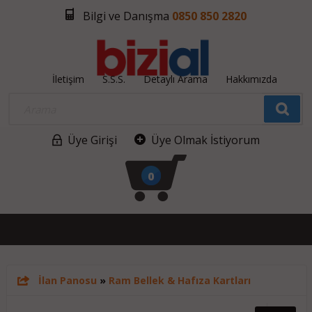
Bilgi ve Danışma
0850 850 2820
İletişim
S.S.S.
Detaylı Arama
Hakkımızda
Üye Girişi
Üye Olmak İstiyorum
0
İlan Panosu
»
Ram Bellek & Hafıza Kartları