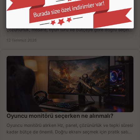
Oyuncu Monitörü Kaç İnç Olmalı? Doğru Seçim
Oyuncu monitörü kaç inç olmalı? 24, 27 ve 32 inç ekranları
çözünürlük, mesafe, oyun türü ve bütçeye göre doğru seçin,
fırsatları değerlendirin, inceleyin.
12 Temmuz 2026
Oyuncu monitörü seçerken ne alınmalı?
Oyuncu monitörü alırken Hz, panel, çözünürlük ve tepki süresi
kadar bütçe de önemli. Doğru ekranı seçmek için pratik satın
alma rehberi.