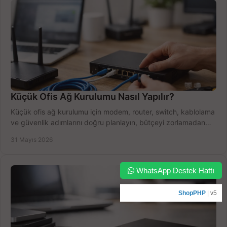
Küçük Ofis Ağ Kurulumu Nasıl Yapılır?
Küçük ofis ağ kurulumu için modem, router, switch, kablolama
ve güvenlik adımlarını doğru planlayın, bütçeyi zorlamadan
verim alın.
31 Mayıs 2026
WhatsApp Destek Hattı
ShopPHP
| v5