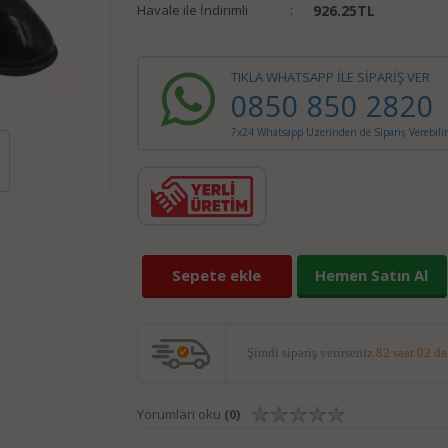
Havale ile İndirimli
:
926.25
TL
TIKLA WHATSAPP İLE SİPARİŞ VER
0850 850 2820
7x24 Whatsapp Üzerinden de Sipariş Verebilir
Sepete ekle
Hemen Satın Al
Şimdi sipariş verirseniz
82 saat 02 d
Yorumları oku
(0)