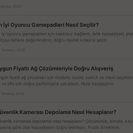
Ağustos 2026
n İyi Oyuncu Gamepadleri Nasıl Seçilir?
 iyi oyuncu gamepadleri için kablosuz bağlantı, tetik hassasiyeti, pl
tçeyi birlikte değerlendirin; doğru modeli kolayca seçin.
 Temmuz 2026
ygun Fiyatlı Ağ Çözümleriyle Doğru Alışveriş
gun fiyatlı ağ çözümleri için modem, router, switch ve mesh seçimin
 ve ofis için doğru performansı yakalayın. Hızla karşılaştırın.
 Temmuz 2026
üvenlik Kamerası Depolama Nasıl Hesaplanır?
venlik kamerası depolama nasıl hesaplanır? Çözünürlük, bitrate, kay
yısına göre disk kapasitesini doğru belirleyin. Pratik örneklerle.