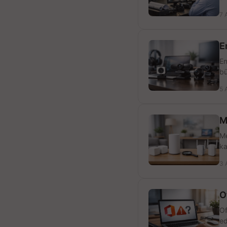
7 
E
En
bü
5 
M
Me
ka
3 
O
Of
ed