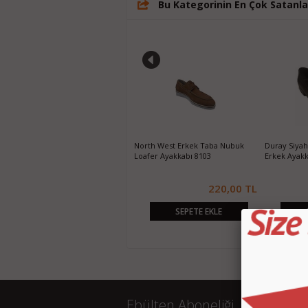
Bu Kategorinin En Çok Satanla
Duray Gri Hakiki Deri Klasik Erkek
North West Erkek Taba Nubuk
Duray Siyah 
Ayakkabı
Loafer Ayakkabı 8103
Erkek Ayakk
950,00 TL
220,00 TL
SEPETE EKLE
SEPETE EKLE
Ebülten Aboneliği