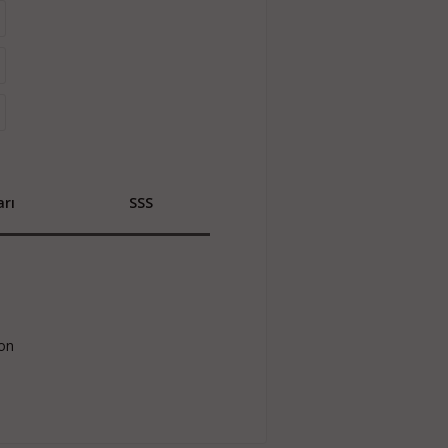
rı
SSS
son