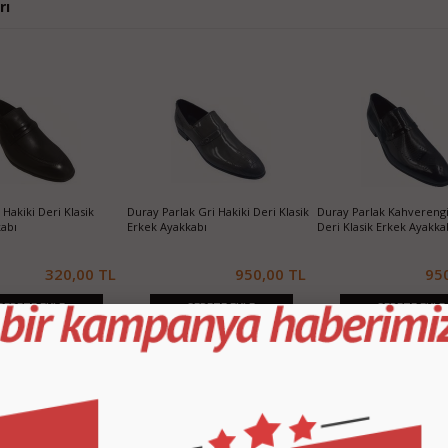
rı
Hakiki Deri Klasik
Duray Parlak Gri Hakiki Deri Klasik
Duray Parlak Kahverengi
abı
Erkek Ayakkabı
Deri Klasik Erkek Ayakka
320,00 TL
950,00 TL
95
SEPETE EKLE
SEPETE EKLE
SEPETE EKLE