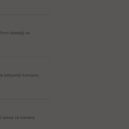
atform desteği ve
de bütçenizi koruyun;
ıt süresi ve kamera