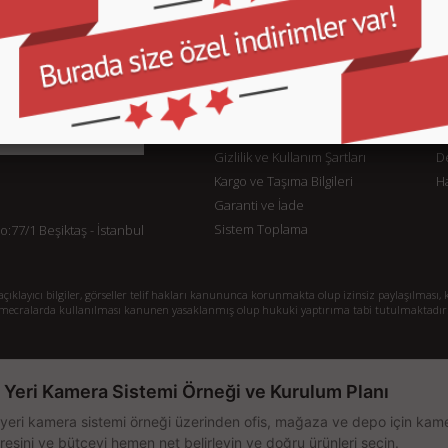
KURUMSAL
M
İletişim
İl
Sipariş Takibi
S.
Gizlilik ve Kullanım Şartları
De
Kargo ve Taşıma Bilgileri
H
Garanti ve İade
Sistem Toplama
77/1 Beşiktaş - İstanbul
klayıcı bilgiler, görseller telif hakları kanununca korunmakta olup izinsiz paylaşılması, k
mecralarda kullanılması kanunen yasaklanmış olup hukuki yaptırıma tabi tutulmaktadır
ş Yeri Kamera Sistemi Örneği ve Kurulum Planı
 yeri kamera sistemi örneği üzerinden ofis, mağaza ve depo için kamer
resini ve bütçeyi hemen net belirleyin ve doğru ürünleri seçin.