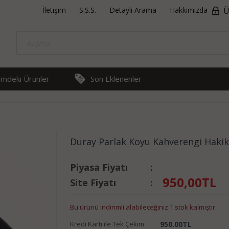
İletişim
S.S.S.
Detaylı Arama
Hakkımızda
Ü
rimdeki Ürünler
Son Eklenenler
Duray Parlak Koyu Kahverengi Hakiki
Piyasa Fiyatı
:
950,00
TL
Site Fiyatı
:
Bu ürünü indirimli alabileceğiniz 1 stok kalmıştır.
Kredi Kartı ile Tek Çekim
:
950.00
TL