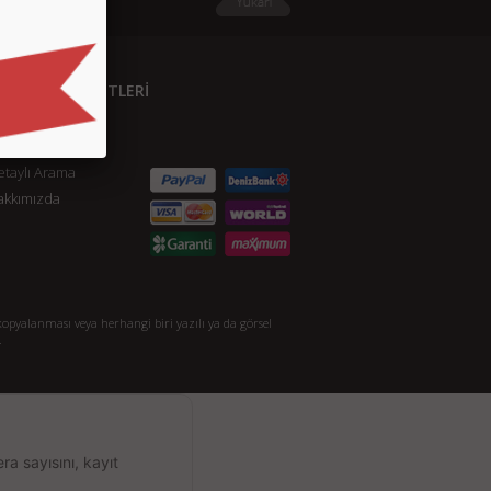
ÜŞTERİ HİZMETLERİ
etişim
S.S.
taylı Arama
akkımızda
opyalanması veya herhangi biri yazılı ya da görsel
.
a sayısını, kayıt