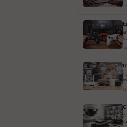
1 
E
En
bü
30
U
Uy
ev
28
G
Gü
sa