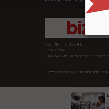
Avalon Bilişim Limited Şirketi
0850 850 2820
Vişnezade Mah. Şair Nedim Cad. Konak Ap. No:
www.bizial.shop bulunan tüm ürün ürünlere ait açı
İ
İş
sü