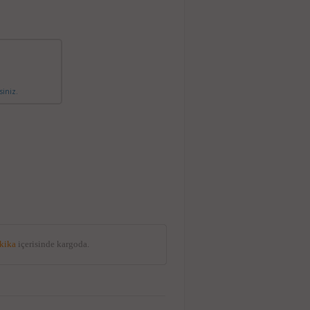
siniz.
akika
içerisinde kargoda.