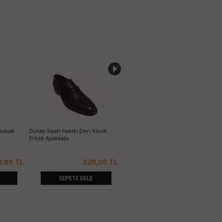
Nubuk
Duray Siyah Hakiki Deri Klasik
Duray Gri Hakiki Deri Klasik Erkek
D
Erkek Ayakkabı
Ayakkabı
D
0,00 TL
320,00 TL
950,00 TL
SEPETE EKLE
SEPETE EKLE