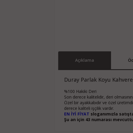
Açıklama
Öd
Duray Parlak Koyu Kahveren
%100 Hakiki Deri
Son derece kalitelidir, deri olmasının 
Özel bir ayakkabıdır ve özel üretimd
derece kaliteli işçilik vardır.
EN İYİ FİYAT
sloganımızla satışta 
Şu an için 43 numarası mevcuttu