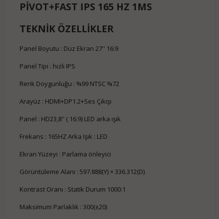
PİVOT+FAST IPS 165 HZ 1MS
TEKNİK ÖZELLİKLER
Panel Boyutu : Düz Ekran 27'' 16:9
Panel Tipi : hızlı IPS
Renk Doygunluğu : %99 NTSC %72
Arayüz : HDMI+DP1.2+Ses Çıkışı
Panel : HD23,8'' ( 16:9) LED arka ışık
Frekans : 165HZ Arka Işık : LED
Ekran Yüzeyi : Parlama önleyici
Görüntüleme Alanı : 597.888(Y) × 336.312(D)
Kontrast Oranı : Statik Durum 1000:1
Maksimum Parlaklık : 300(±20)