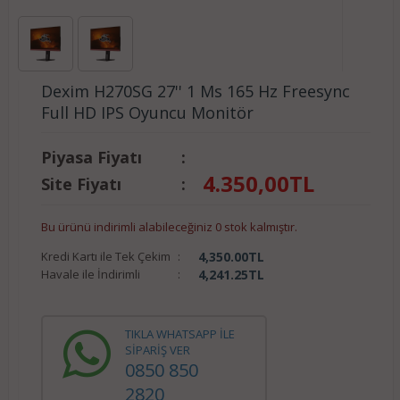
Dexim H270SG 27'' 1 Ms 165 Hz Freesync
Full HD IPS Oyuncu Monitör
Piyasa Fiyatı
:
4.350,00
TL
Site Fiyatı
:
Bu ürünü indirimli alabileceğiniz 0 stok kalmıştır.
Kredi Kartı ile Tek Çekim
:
4,350.00
TL
Havale ile İndirimli
:
4,241.25
TL
TIKLA WHATSAPP İLE
SİPARİŞ VER
0850 850
2820