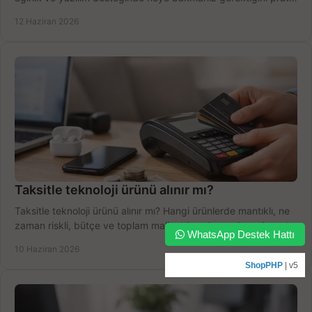
şekilde öğrenin.
12 Haziran 2026
Taksitle teknoloji ürünü alınır mı?
Taksitle teknoloji ürünü alınır mı? Hangi ürünlerde mantıklı, ne
zaman riskli, bütçe ve toplam maliyet hesabı nasıl yapılır, net
WhatsApp Destek Hattı
anlatıyoruz.
10 Haziran 2026
ShopPHP
| v5