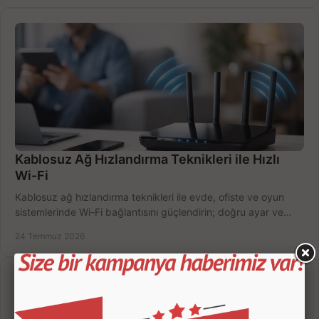
Kablosuz Ağ Hızlandırma Teknikleri ile Hızlı
Wi-Fi
Kablosuz ağ hızlandırma teknikleri ile evde, ofiste ve oyun
sistemlerinde Wi-Fi bağlantısını güçlendirin; doğru ayar ve
ekipmanla hızı artırın, hemen bugün.
24 Temmuz 2026