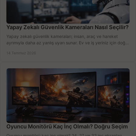
Yapay Zekalı Güvenlik Kameraları Nasıl Seçilir?
Yapay zekalı güvenlik kameraları; insan, araç ve hareket
ayrımıyla daha az yanlış uyarı sunar. Ev ve iş yeriniz için doğru
modeli, fiyatı karşılaştırın.
14 Temmuz 2026
Oyuncu Monitörü Kaç İnç Olmalı? Doğru Seçim
Oyuncu monitörü kaç inç olmalı? 24, 27 ve 32 inç ekranları