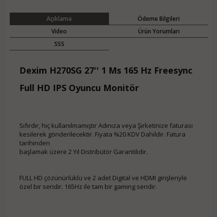
Açıklama
Ödeme Bilgileri
Video
Ürün Yorumları
SSS
Dexim H270SG 27'' 1 Ms 165 Hz Freesync
Full HD IPS Oyuncu Monitör
Sıfırdır, hiç kullanılmamıştır Adınıza veya Şirketinize faturası
kesilerek gönderilecektir. Fiyata %20 KDV Dahildir. Fatura
tarihinden
başlamak üzere 2 Yıl Distribütör Garantilidir.
FULL HD çözünürlüklü ve 2 adet Digital ve HDMI girişleriyle
özel bir seridir. 165Hz ile tam bir gaming seridir.