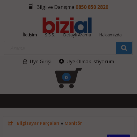
Bilgi ve Danışma
0850 850 2820
İletişim
S.S.S.
Detaylı Arama
Hakkımızda
Üye Girişi
Üye Olmak İstiyorum
0
Bilgisayar Parçaları
»
Monitör