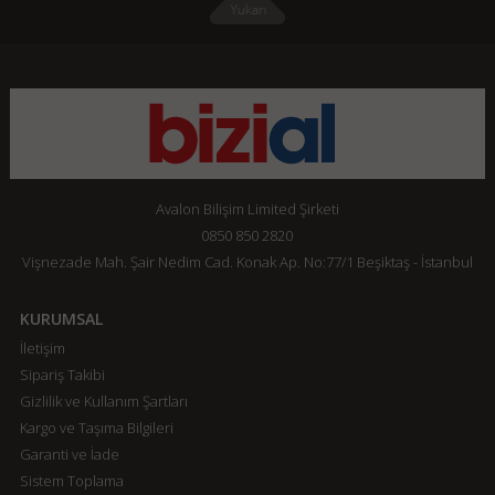
Avalon Bilişim Limited Şirketi
0850 850 2820
Vişnezade Mah. Şair Nedim Cad. Konak Ap. No:77/1 Beşiktaş - İstanbul
KURUMSAL
İletişim
Sipariş Takibi
Gizlilik ve Kullanım Şartları
Kargo ve Taşıma Bilgileri
Garanti ve İade
Sistem Toplama