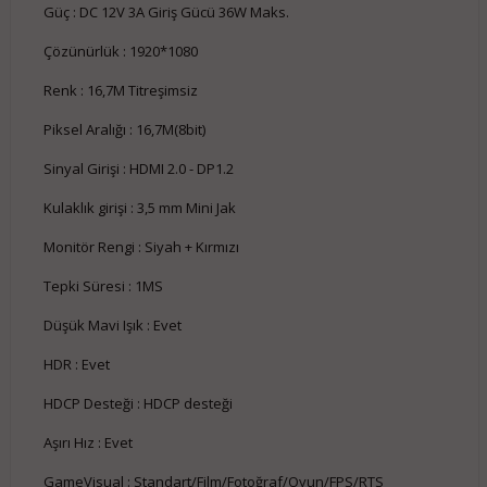
Güç : DC 12V 3A Giriş Gücü 36W Maks.
Çözünürlük : 1920*1080
Renk : 16,7M Titreşimsiz
Piksel Aralığı : 16,7M(8bit)
Sinyal Girişi : HDMI 2.0 - DP1.2
Kulaklık girişi : 3,5 mm Mini Jak
Monitör Rengi : Siyah + Kırmızı
Tepki Süresi : 1MS
Düşük Mavi Işık : Evet
HDR : Evet
HDCP Desteği : HDCP desteği
Aşırı Hız : Evet
GameVisual : Standart/Film/Fotoğraf/Oyun/FPS/RTS