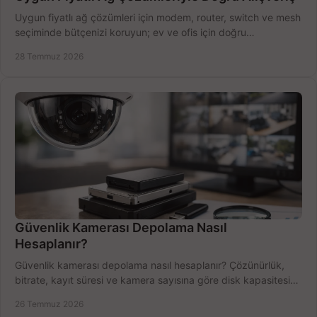
Uygun fiyatlı ağ çözümleri için modem, router, switch ve mesh
seçiminde bütçenizi koruyun; ev ve ofis için doğru
performansı yakalayın. Hızla karşılaştırın.
28 Temmuz 2026
Güvenlik Kamerası Depolama Nasıl
Hesaplanır?
Güvenlik kamerası depolama nasıl hesaplanır? Çözünürlük,
bitrate, kayıt süresi ve kamera sayısına göre disk kapasitesini
doğru belirleyin. Pratik örneklerle.
26 Temmuz 2026