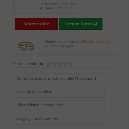
7x24 Whatsapp Üzerinden
de Sipariş Verebilirsiniz.
Sepete ekle
Hemen Satın Al
Şimdi sipariş verirseniz
93 saat 45 dakika
içerisinde kargoda.
Yorumları oku
(0)
(
)
Ürünü karşılaştırma listeme ekle
Karşılaştır
Fiyatı düşünce bildir
Aklımdakiler listesine ekle
Stoga girince haber ver