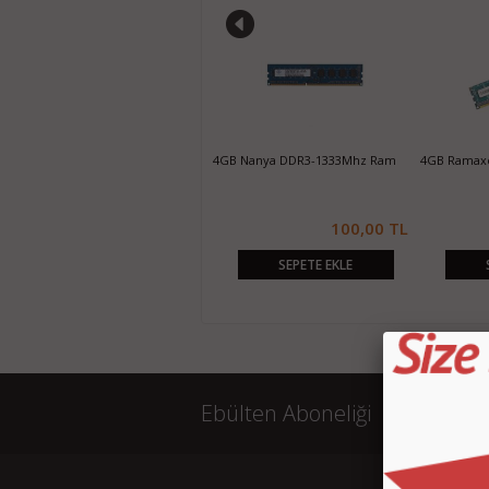
8GB Oem DDR3 Ram
4GB Nanya DDR3-1333Mhz Ram
4GB Ramax
310,00 TL
100,00 TL
SEPETE EKLE
SEPETE EKLE
Ebülten Aboneliği