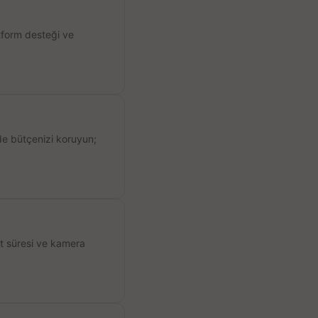
atform desteği ve
de bütçenizi koruyun;
ıt süresi ve kamera