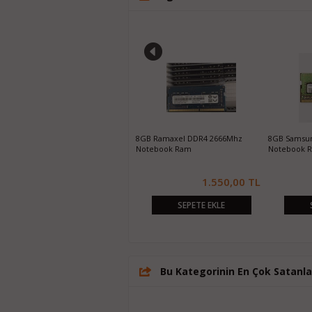
16GB Kingston DDR4-2666Mhz
8GB Ramaxel DDR4 2666Mhz
8GB Samsu
SODIMM Notebook Ram
Notebook Ram
Notebook 
4.150,00 TL
1.550,00 TL
SEPETE EKLE
SEPETE EKLE
Bu Kategorinin En Çok Satanla