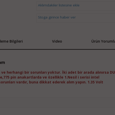
Aklımdakiler listesine ekle
Stoga girince haber ver
eme Bilgileri
Video
Ürün Yorumla
Ram
ş ve herhangi bir sorunları yoktur. İki adet bir arada alınırsa DU
,775 pin anakartlarda ve özellikle 1.Nesil i serisi intel
runları vardır, buna dikkat ederek alım yapın. 1.35 Volt