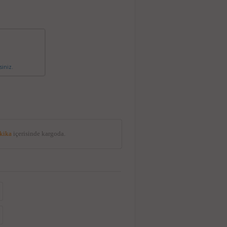
siniz.
akika
içerisinde kargoda.