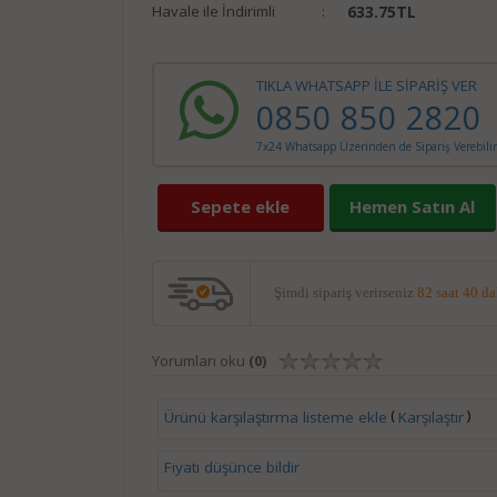
Havale ile İndirimli
:
633.75
TL
TIKLA WHATSAPP İLE SİPARİŞ VER
0850 850 2820
7x24 Whatsapp Üzerinden de Sipariş Verebilir
Sepete ekle
Hemen Satın Al
Şimdi sipariş verirseniz
82 saat 40 d
Yorumları oku
(0)
(
)
Ürünü karşılaştırma listeme ekle
Karşılaştır
Fiyatı düşünce bildir