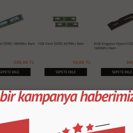
el DDR3-1600Mhz Ram
1GB Oem DDR2-667Mhz Ram
8GB Kingston HyperX DD
1600Mhz Ram
230,00 TL
10,00 TL
36
SEPETE EKLE
SEPETE EKLE
SEPETE EKLE