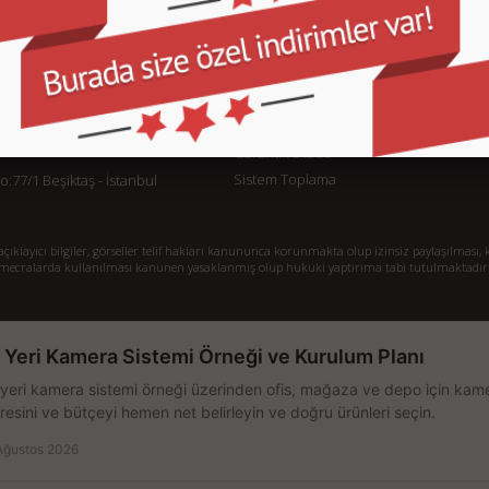
KURUMSAL
M
İletişim
İl
Sipariş Takibi
S.
Gizlilik ve Kullanım Şartları
De
Kargo ve Taşıma Bilgileri
H
Garanti ve İade
Sistem Toplama
77/1 Beşiktaş - İstanbul
klayıcı bilgiler, görseller telif hakları kanununca korunmakta olup izinsiz paylaşılması, k
mecralarda kullanılması kanunen yasaklanmış olup hukuki yaptırıma tabi tutulmaktadır
ş Yeri Kamera Sistemi Örneği ve Kurulum Planı
 yeri kamera sistemi örneği üzerinden ofis, mağaza ve depo için kamer
resini ve bütçeyi hemen net belirleyin ve doğru ürünleri seçin.
Ağustos 2026