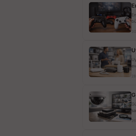
E
En
bü
30
U
Uy
ev
28
G
Gü
sa
26