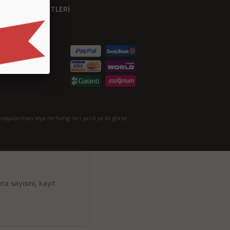
ÜŞTERİ HİZMETLERİ
etişim
S.S.
taylı Arama
akkımızda
opyalanması veya herhangi biri yazılı ya da görsel
.
a sayısını, kayıt