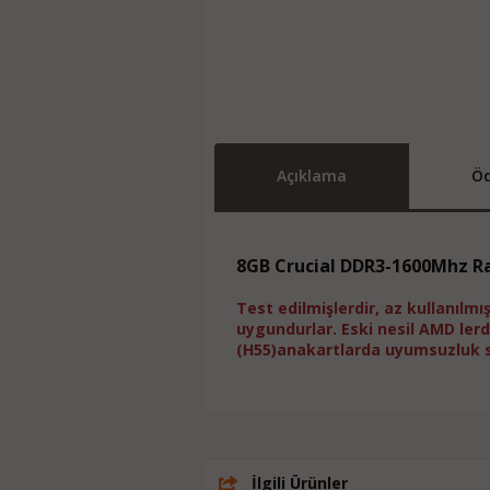
Açıklama
Öd
8GB Crucial DDR3-1600Mhz 
Test edilmişlerdir, az kullanılmı
uygundurlar. Eski nesil AMD lerde
(H55)anakartlarda uyumsuzluk so
İlgili Ürünler