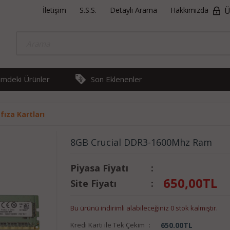
İletişim
S.S.S.
Detaylı Arama
Hakkımızda
Ü
rimdeki Ürünler
Son Eklenenler
ıza Kartları
8GB Crucial DDR3-1600Mhz Ram
Piyasa Fiyatı
:
650,00
TL
Site Fiyatı
:
Bu ürünü indirimli alabileceğiniz 0 stok kalmıştır.
Kredi Kartı ile Tek Çekim
:
650.00
TL