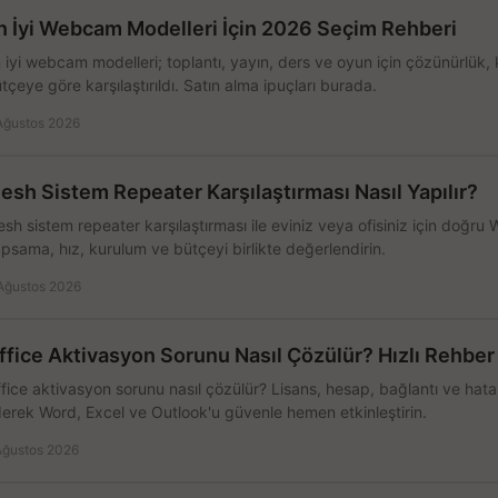
n İyi Webcam Modelleri İçin 2026 Seçim Rehberi
 iyi webcam modelleri; toplantı, yayın, ders ve oyun için çözünürlük, 
tçeye göre karşılaştırıldı. Satın alma ipuçları burada.
Ağustos 2026
esh Sistem Repeater Karşılaştırması Nasıl Yapılır?
sh sistem repeater karşılaştırması ile eviniz veya ofisiniz için doğru
psama, hız, kurulum ve bütçeyi birlikte değerlendirin.
Ağustos 2026
ffice Aktivasyon Sorunu Nasıl Çözülür? Hızlı Rehber
fice aktivasyon sorunu nasıl çözülür? Lisans, hesap, bağlantı ve hata 
erek Word, Excel ve Outlook'u güvenle hemen etkinleştirin.
Ağustos 2026