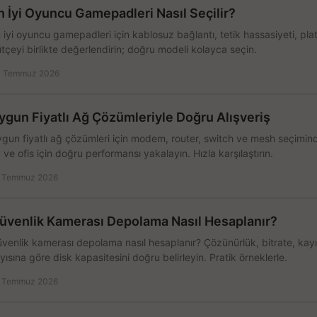
n İyi Oyuncu Gamepadleri Nasıl Seçilir?
 iyi oyuncu gamepadleri için kablosuz bağlantı, tetik hassasiyeti, pl
tçeyi birlikte değerlendirin; doğru modeli kolayca seçin.
 Temmuz 2026
ygun Fiyatlı Ağ Çözümleriyle Doğru Alışveriş
gun fiyatlı ağ çözümleri için modem, router, switch ve mesh seçimin
 ve ofis için doğru performansı yakalayın. Hızla karşılaştırın.
 Temmuz 2026
üvenlik Kamerası Depolama Nasıl Hesaplanır?
venlik kamerası depolama nasıl hesaplanır? Çözünürlük, bitrate, kay
yısına göre disk kapasitesini doğru belirleyin. Pratik örneklerle.
 Temmuz 2026