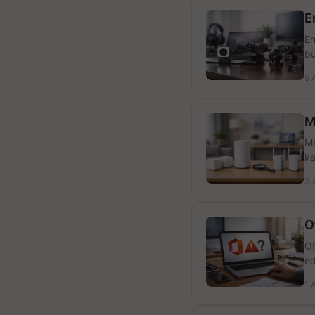
E
En
bü
5 
M
Me
ka
3 
O
Of
ed
1 