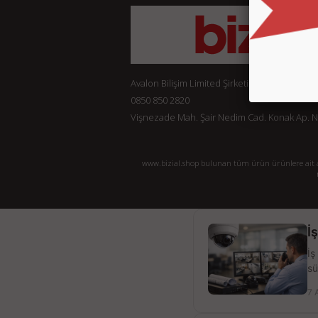
Avalon Bilişim Limited Şirketi
0850 850 2820
Vişnezade Mah. Şair Nedim Cad. Konak Ap. No:
www.bizial.shop bulunan tüm ürün ürünlere ait açı
İ
İş
sü
7 