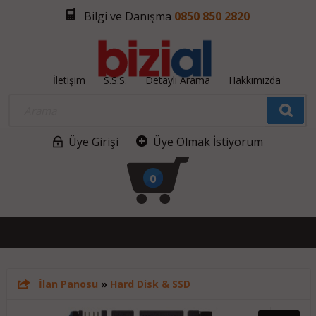
Bilgi ve Danışma
0850 850 2820
İletişim
S.S.S.
Detaylı Arama
Hakkımızda
Üye Girişi
Üye Olmak İstiyorum
0
İlan Panosu
»
Hard Disk & SSD