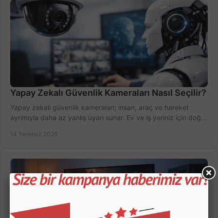
Yapay Zekalı Güvenlik Kameraları Nasıl Seçilir?
Yapay zekalı güvenlik kameraları; insan, araç ve hareket
ayrımıyla daha az yanlış uyarı sunar. Ev ve iş yeriniz için doğru
modeli, fiyatı karşılaştırın.
14 Temmuz 2026