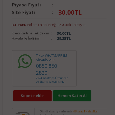
Piyasa Fiyatı
:
30,00
TL
Site Fiyatı
:
Bu ürünü indirimli alabileceğiniz 0 stok kalmıştır.
Kredi Kartı ile Tek Çekim
:
30.00
TL
Havale ile İndirimli
:
29.25
TL
TIKLA WHATSAPP İLE
SİPARİŞ VER
0850 850
2820
7x24 Whatsapp Üzerinden
de Sipariş Verebilirsiniz.
Sepete ekle
Hemen Satın Al
Şimdi sipariş verirseniz
48 saat 17 dakika