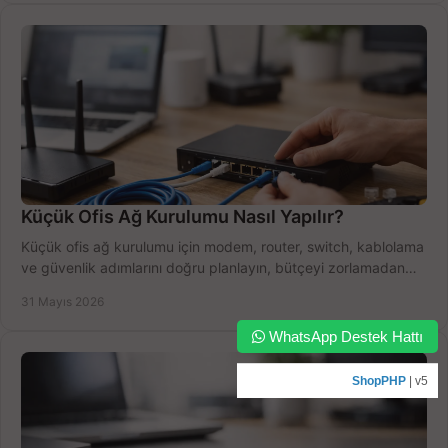
Küçük Ofis Ağ Kurulumu Nasıl Yapılır?
Küçük ofis ağ kurulumu için modem, router, switch, kablolama
ve güvenlik adımlarını doğru planlayın, bütçeyi zorlamadan
verim alın.
31 Mayıs 2026
WhatsApp Destek Hattı
ShopPHP
| v5