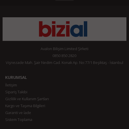
Avalon Bilişim Limited Şirketi
0850 850 2820
Vişnezade Mah. Şair Nedim Cad. Konak Ap. No:77/1 Beşiktaş - İstanbul
KURUMSAL
İletişim
Sipariş Takibi
Gizlilik ve Kullanım Şartları
Kargo ve Taşıma Bilgileri
Garanti ve İade
Sistem Toplama