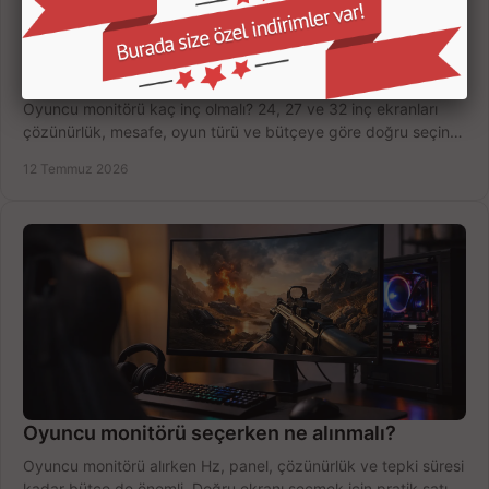
Oyuncu Monitörü Kaç İnç Olmalı? Doğru Seçim
Oyuncu monitörü kaç inç olmalı? 24, 27 ve 32 inç ekranları
çözünürlük, mesafe, oyun türü ve bütçeye göre doğru seçin,
fırsatları değerlendirin, inceleyin.
12 Temmuz 2026
Oyuncu monitörü seçerken ne alınmalı?
Oyuncu monitörü alırken Hz, panel, çözünürlük ve tepki süresi
kadar bütçe de önemli. Doğru ekranı seçmek için pratik satın