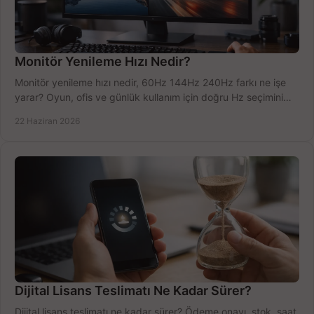
Monitör Yenileme Hızı Nedir?
Monitör yenileme hızı nedir, 60Hz 144Hz 240Hz farkı ne işe
yarar? Oyun, ofis ve günlük kullanım için doğru Hz seçimini
net öğrenin.
22 Haziran 2026
Dijital Lisans Teslimatı Ne Kadar Sürer?
Dijital lisans teslimatı ne kadar sürer? Ödeme onayı, stok, saat