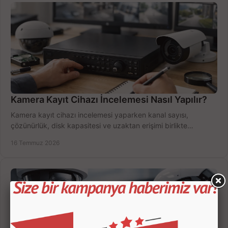
Kamera Kayıt Cihazı İncelemesi Nasıl Yapılır?
Kamera kayıt cihazı incelemesi yaparken kanal sayısı,
çözünürlük, disk kapasitesi ve uzaktan erişimi birlikte
değerlendirin; bütçenizi doğru yönetin.
16 Temmuz 2026