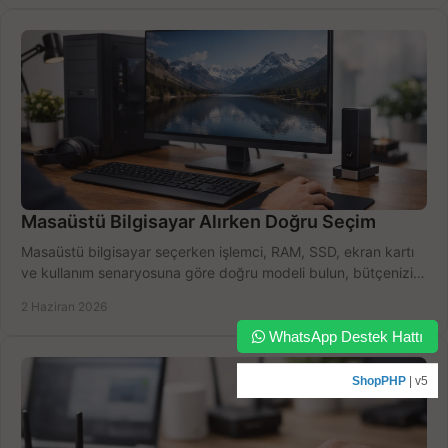
Masaüstü Bilgisayar Alırken Doğru Seçim
Masaüstü bilgisayar seçerken işlemci, RAM, SSD, ekran kartı
ve kullanım senaryosuna göre doğru modeli bulun, bütçenizi
boşa harcamayın.
2 Haziran 2026
WhatsApp Destek Hattı
ShopPHP
| v5