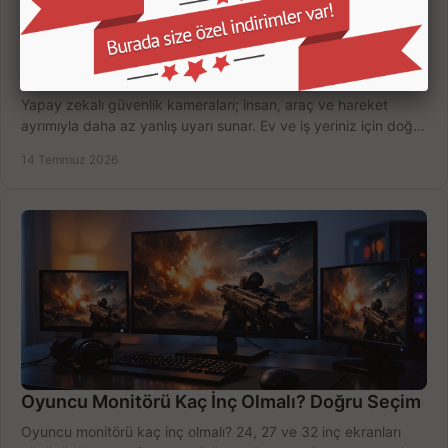
Yapay Zekalı Güvenlik Kameraları Nasıl Seçilir?
Yapay zekalı güvenlik kameraları; insan, araç ve hareket
ayrımıyla daha az yanlış uyarı sunar. Ev ve iş yeriniz için doğru
modeli, fiyatı karşılaştırın.
14 Temmuz 2026
Oyuncu Monitörü Kaç İnç Olmalı? Doğru Seçim
Oyuncu monitörü kaç inç olmalı? 24, 27 ve 32 inç ekranları