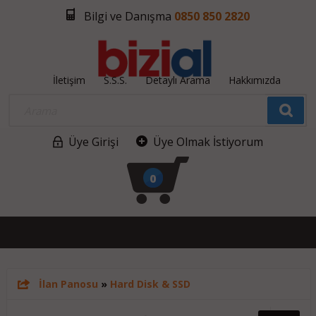
Bilgi ve Danışma
0850 850 2820
İletişim
S.S.S.
Detaylı Arama
Hakkımızda
Üye Girişi
Üye Olmak İstiyorum
0
İlan Panosu
»
Hard Disk & SSD