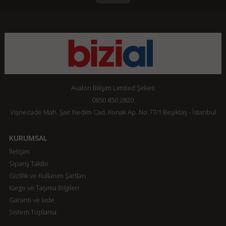
Avalon Bilişim Limited Şirketi
0850 850 2820
Vişnezade Mah. Şair Nedim Cad. Konak Ap. No:77/1 Beşiktaş - İstanbul
KURUMSAL
İletişim
Sipariş Takibi
Gizlilik ve Kullanım Şartları
Kargo ve Taşıma Bilgileri
Garanti ve İade
Sistem Toplama