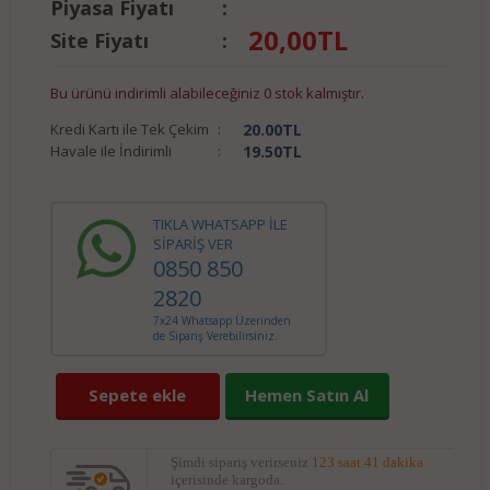
Piyasa Fiyatı
:
20,00
TL
Site Fiyatı
:
Bu ürünü indirimli alabileceğiniz 0 stok kalmıştır.
Kredi Kartı ile Tek Çekim
:
20.00
TL
Havale ile İndirimli
:
19.50
TL
TIKLA WHATSAPP İLE
SİPARİŞ VER
0850 850
2820
7x24 Whatsapp Üzerinden
de Sipariş Verebilirsiniz.
Sepete ekle
Hemen Satın Al
Şimdi sipariş verirseniz
123 saat 41 dakika
içerisinde kargoda.