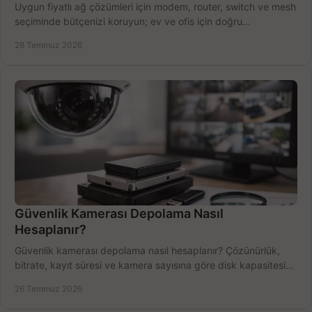
Uygun fiyatlı ağ çözümleri için modem, router, switch ve mesh
seçiminde bütçenizi koruyun; ev ve ofis için doğru
performansı yakalayın. Hızla karşılaştırın.
28 Temmuz 2026
Güvenlik Kamerası Depolama Nasıl
Hesaplanır?
Güvenlik kamerası depolama nasıl hesaplanır? Çözünürlük,
bitrate, kayıt süresi ve kamera sayısına göre disk kapasitesini
doğru belirleyin. Pratik örneklerle.
26 Temmuz 2026