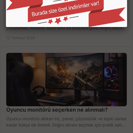
Oyuncu Monitörü Kaç İnç Olmalı? Doğru Seçim
Oyuncu monitörü kaç inç olmalı? 24, 27 ve 32 inç ekranları
çözünürlük, mesafe, oyun türü ve bütçeye göre doğru seçin,
fırsatları değerlendirin, inceleyin.
12 Temmuz 2026
Oyuncu monitörü seçerken ne alınmalı?
Oyuncu monitörü alırken Hz, panel, çözünürlük ve tepki süresi
kadar bütçe de önemli. Doğru ekranı seçmek için pratik satın
alma rehberi.