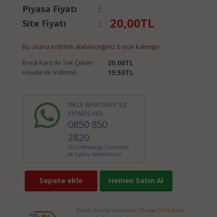
Piyasa Fiyatı
:
20,00
TL
Site Fiyatı
:
Bu ürünü indirimli alabileceğiniz 0 stok kalmıştır.
Kredi Kartı ile Tek Çekim
:
20.00
TL
Havale ile İndirimli
:
19.50
TL
TIKLA WHATSAPP İLE
SİPARİŞ VER
0850 850
2820
7x24 Whatsapp Üzerinden
de Sipariş Verebilirsiniz.
Sepete ekle
Hemen Satın Al
Şimdi sipariş verirseniz
26 saat 53 dakika