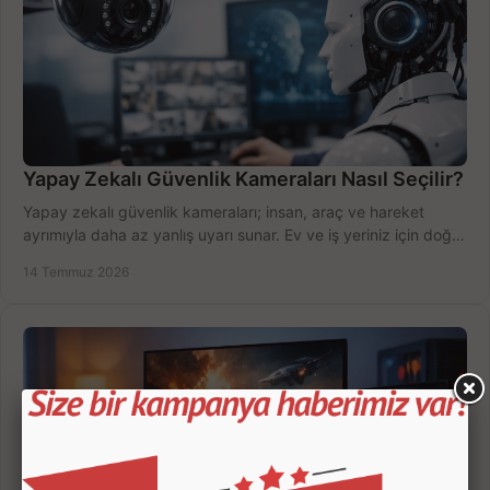
Yapay Zekalı Güvenlik Kameraları Nasıl Seçilir?
Yapay zekalı güvenlik kameraları; insan, araç ve hareket
ayrımıyla daha az yanlış uyarı sunar. Ev ve iş yeriniz için doğru
modeli, fiyatı karşılaştırın.
14 Temmuz 2026