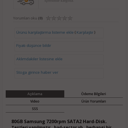
içerisinde kargoda.
Yorumları oku
(0)
(
)
Ürünü karşılaştırma listeme ekle
Karşılaştır
Fiyatı düşünce bildir
Aklımdakiler listesine ekle
Stoga girince haber ver
Açıklama
Ödeme Bilgileri
Video
Ürün Yorumları
SSS
80GB Samsung 7200rpm SATA2 Hard-Disk.
Testleri yapılmıştır , bad-sector vb.. herhangi bir