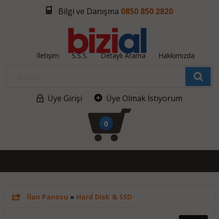
Bilgi ve Danışma
0850 850 2820
İletişim
S.S.S.
Detaylı Arama
Hakkımızda
Üye Girişi
Üye Olmak İstiyorum
0
İlan Panosu
»
Hard Disk & SSD