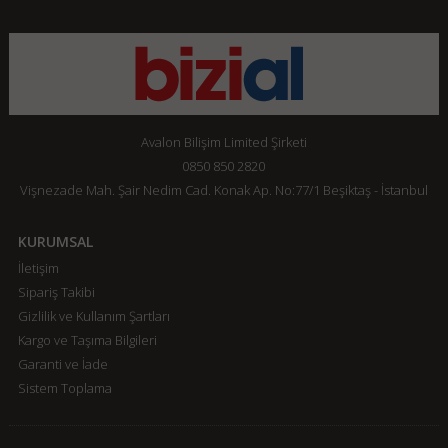
Avalon Bilişim Limited Şirketi
0850 850 2820
Vişnezade Mah. Şair Nedim Cad. Konak Ap. No:77/1 Beşiktaş - İstanbul
KURUMSAL
İletişim
Sipariş Takibi
Gizlilik ve Kullanım Şartları
Kargo ve Taşıma Bilgileri
Garanti ve İade
Sistem Toplama