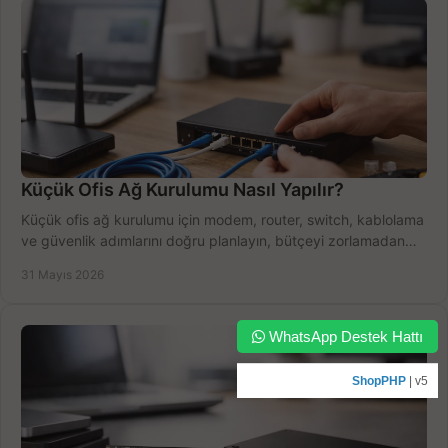
Küçük Ofis Ağ Kurulumu Nasıl Yapılır?
Küçük ofis ağ kurulumu için modem, router, switch, kablolama
ve güvenlik adımlarını doğru planlayın, bütçeyi zorlamadan
verim alın.
31 Mayıs 2026
WhatsApp Destek Hattı
ShopPHP
| v5